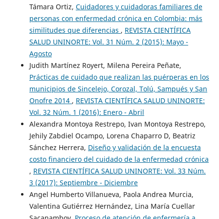
Támara Ortiz,
Cuidadores y cuidadoras familiares de
personas con enfermedad crónica en Colombia: más
similitudes que diferencias
,
REVISTA CIENTÍFICA
SALUD UNINORTE: Vol. 31 Núm. 2 (2015): Mayo -
Agosto
Judith Martínez Royert, Milena Pereira Peñate,
Prácticas de cuidado que realizan las puérperas en los
municipios de Sincelejo, Corozal, Tolú, Sampués y San
Onofre 2014
,
REVISTA CIENTÍFICA SALUD UNINORTE:
Vol. 32 Núm. 1 (2016): Enero - Abril
Alexandra Montoya Restrepo, Ivan Montoya Restrepo,
Jehily Zabdiel Ocampo, Lorena Chaparro D, Beatriz
Sánchez Herrera,
Diseño y validación de la encuesta
costo financiero del cuidado de la enfermedad crónica
,
REVISTA CIENTÍFICA SALUD UNINORTE: Vol. 33 Núm.
3 (2017): Septiembre - Diciembre
Angel Humberto Villanueva, Paola Andrea Murcia,
Valentina Gutiérrez Hernández, Lina María Cuellar
Sacanamboy,
Proceso de atención de enfermería a