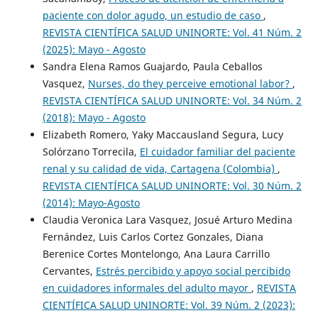
paciente con dolor agudo, un estudio de caso
,
REVISTA CIENTÍFICA SALUD UNINORTE: Vol. 41 Núm. 2
(2025): Mayo - Agosto
Sandra Elena Ramos Guajardo, Paula Ceballos
Vasquez,
Nurses, do they perceive emotional labor?
,
REVISTA CIENTÍFICA SALUD UNINORTE: Vol. 34 Núm. 2
(2018): Mayo - Agosto
Elizabeth Romero, Yaky Maccausland Segura, Lucy
Solórzano Torrecila,
El cuidador familiar del paciente
renal y su calidad de vida, Cartagena (Colombia)
,
REVISTA CIENTÍFICA SALUD UNINORTE: Vol. 30 Núm. 2
(2014): Mayo-Agosto
Claudia Veronica Lara Vasquez, Josué Arturo Medina
Fernández, Luis Carlos Cortez Gonzales, Diana
Berenice Cortes Montelongo, Ana Laura Carrillo
Cervantes,
Estrés percibido y apoyo social percibido
en cuidadores informales del adulto mayor
,
REVISTA
CIENTÍFICA SALUD UNINORTE: Vol. 39 Núm. 2 (2023):