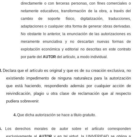
directamente o con terceras personas, con fines comerciales o
netamente educativos, transformación de la obra, a través del
cambio de soporte físico, digitalización, traducciones,
adaptaciones o cualquier otra forma de generar obras derivadas.
No obstante lo anterior, la enunciación de las autorizaciones es
meramente enunciativa y no descartan nuevas formas de
explotación económica y editorial no descritas en este contrato
por parte del
AUTOR
del artículo, a modo individual.
3.
Declara que el artículo es original y que es de su creación exclusiva, no
existiendo impedimento de ninguna naturaleza para la autorización
que está haciendo, respondiendo además por cualquier acción de
reivindicación, plagio u otra clase de reclamación que al respecto
pudiera sobrevenir.
4.
Que dicha autorización se hace a título gratuito.
5.
Los derechos morales de autor sobre el artículo corresponden
exclusivamente al
AUTOR
y en tal virtud, la UNIVERIDAD se obliga a