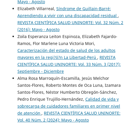
Mayo - Agosto
Elizabeth Villarreal,
Síndrome de Guillain-Barré:
Aprendiendo a vivir con una discapacidad residual
,
REVISTA CIENTÍFICA SALUD UNINORTE: Vol. 32 Núm. 2
(2016): Mayo - Agosto
Zoila Esperanza Leiton Espinoza, Elizabeth Fajardo-
Ramos, Flor Marlene Luna Victoria Mori,
Caracterización del estado de salud de los adultos
mayores en la regi?ó?n La Libertad-Perú
,
REVISTA
CIENTÍFICA SALUD UNINORTE: Vol. 33 Núm. 3 (2017):
Septiembre - Diciembre
Alma Rosa Marroquín-Escamilla, Jesús Melchor
Santos-Flores, Roberto Montes de Oca Luna, Izamara
Santos-Flores, Néstor Humberto Obregón-Sánchez,
Pedro Enrique Trujillo-Hernández,
Calidad de vida y
sobrecarga de cuidadores familiares en primer nivel
de atención
,
REVISTA CIENTÍFICA SALUD UNINORTE:
Vol. 40 Núm. 2 (2024): Mayo - Agosto