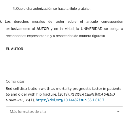
4.
Que dicha autorización se hace a título gratuito.
5.
Los derechos morales de autor sobre el artículo corresponden
exclusivamente al
AUTOR
y en tal virtud, la UNIVERIDAD se obliga a
reconocerlos expresamente y a respetarlos de manera rigurosa.
EL AUTOR
Cómo citar
Red cell distribution width as mortality prognostic factor in patients
65 and older with hip fracture. (2019).
REVISTA CIENTÍFICA SALUD
UNINORTE
,
35
(1).
https://doi.org/10.14482/sun.35.1.616.7
Más formatos de cita