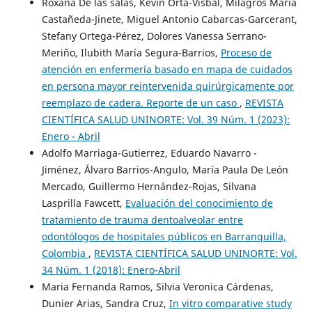
Roxana De las salas, Kevin Orta-Visbal, Milagros María
Castañeda-Jinete, Miguel Antonio Cabarcas-Garcerant,
Stefany Ortega-Pérez, Dolores Vanessa Serrano-
Meriño, Ilubith María Segura-Barrios,
Proceso de
atención en enfermería basado en mapa de cuidados
en persona mayor reintervenida quirúrgicamente por
reemplazo de cadera. Reporte de un caso
,
REVISTA
CIENTÍFICA SALUD UNINORTE: Vol. 39 Núm. 1 (2023):
Enero - Abril
Adolfo Marriaga-Gutierrez, Eduardo Navarro -
Jiménez, Álvaro Barrios-Angulo, María Paula De León
Mercado, Guillermo Hernández-Rojas, Silvana
Lasprilla Fawcett,
Evaluación del conocimiento de
tratamiento de trauma dentoalveolar entre
odontólogos de hospitales públicos en Barranquilla,
Colombia
,
REVISTA CIENTÍFICA SALUD UNINORTE: Vol.
34 Núm. 1 (2018): Enero-Abril
Maria Fernanda Ramos, Silvia Veronica Cárdenas,
Dunier Arias, Sandra Cruz,
In vitro comparative study