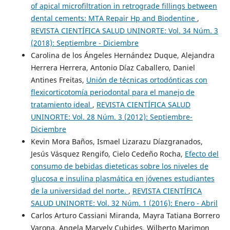
of apical microfiltration in retrograde fillings between
dental cements: MTA Repair Hp and Biodentine
,
REVISTA CIENTÍFICA SALUD UNINORTE: Vol. 34 Núm. 3
(2018): Septiembre - Diciembre
Carolina de los Ángeles Hernández Duque, Alejandra
Herrera Herrera, Antonio Díaz Caballero, Daniel
Antines Freitas,
Unión de técnicas ortodónticas con
flexicorticotomía periodontal para el manejo de
tratamiento ideal
,
REVISTA CIENTÍFICA SALUD
UNINORTE: Vol. 28 Núm. 3 (2012): Septiembre-
Diciembre
Kevin Mora Baños, Ismael Lizarazu Díazgranados,
Jesús Vásquez Rengifo, Cielo Cedeño Rocha,
Efecto del
consumo de bebidas dieteticas sobre los niveles de
glucosa e insulina plasmática en jóvenes estudiantes
de la universidad del norte.
,
REVISTA CIENTÍFICA
SALUD UNINORTE: Vol. 32 Núm. 1 (2016): Enero - Abril
Carlos Arturo Cassiani Miranda, Mayra Tatiana Borrero
Varona, Angela Maryely Cubides, Wilberto Marimon