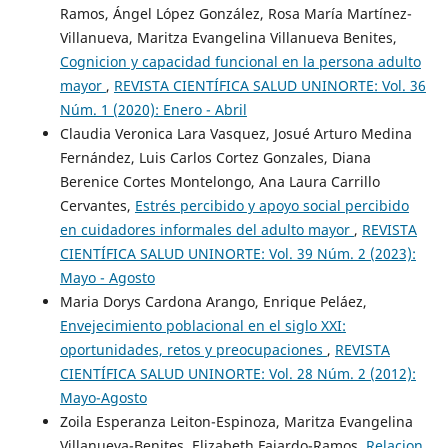
Ramos, Ángel López González, Rosa María Martínez-
Villanueva, Maritza Evangelina Villanueva Benites,
Cognicion y capacidad funcional en la persona adulto
mayor
,
REVISTA CIENTÍFICA SALUD UNINORTE: Vol. 36
Núm. 1 (2020): Enero - Abril
Claudia Veronica Lara Vasquez, Josué Arturo Medina
Fernández, Luis Carlos Cortez Gonzales, Diana
Berenice Cortes Montelongo, Ana Laura Carrillo
Cervantes,
Estrés percibido y apoyo social percibido
en cuidadores informales del adulto mayor
,
REVISTA
CIENTÍFICA SALUD UNINORTE: Vol. 39 Núm. 2 (2023):
Mayo - Agosto
Maria Dorys Cardona Arango, Enrique Peláez,
Envejecimiento poblacional en el siglo XXI:
oportunidades, retos y preocupaciones
,
REVISTA
CIENTÍFICA SALUD UNINORTE: Vol. 28 Núm. 2 (2012):
Mayo-Agosto
Zoila Esperanza Leiton-Espinoza, Maritza Evangelina
Villanueva-Benites, Elizabeth Fajardo-Ramos,
Relacion