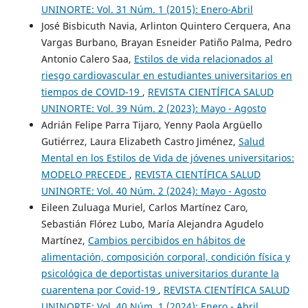
UNINORTE: Vol. 31 Núm. 1 (2015): Enero-Abril
José Bisbicuth Navia, Arlinton Quintero Cerquera, Ana
Vargas Burbano, Brayan Esneider Patiño Palma, Pedro
Antonio Calero Saa,
Estilos de vida relacionados al
riesgo cardiovascular en estudiantes universitarios en
tiempos de COVID-19
,
REVISTA CIENTÍFICA SALUD
UNINORTE: Vol. 39 Núm. 2 (2023): Mayo - Agosto
Adrián Felipe Parra Tijaro, Yenny Paola Argüello
Gutiérrez, Laura Elizabeth Castro Jiménez,
Salud
Mental en los Estilos de Vida de jóvenes universitarios:
MODELO PRECEDE
,
REVISTA CIENTÍFICA SALUD
UNINORTE: Vol. 40 Núm. 2 (2024): Mayo - Agosto
Eileen Zuluaga Muriel, Carlos Martínez Caro,
Sebastián Flórez Lubo, María Alejandra Agudelo
Martínez,
Cambios percibidos en hábitos de
alimentación, composición corporal, condición física y
psicológica de deportistas universitarios durante la
cuarentena por Covid-19
,
REVISTA CIENTÍFICA SALUD
UNINORTE: Vol. 40 Núm. 1 (2024): Enero - Abril