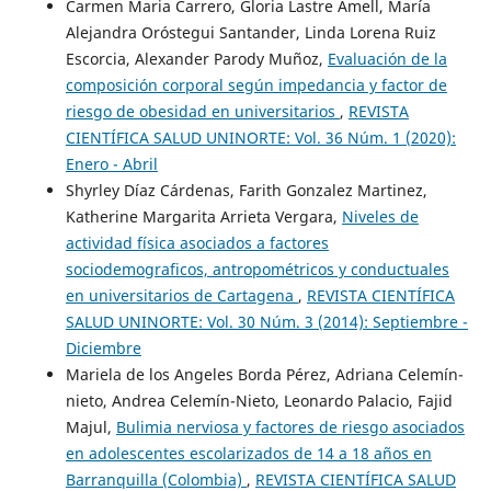
Carmen Maria Carrero, Gloria Lastre Amell, María
Alejandra Oróstegui Santander, Linda Lorena Ruiz
Escorcia, Alexander Parody Muñoz,
Evaluación de la
composición corporal según impedancia y factor de
riesgo de obesidad en universitarios
,
REVISTA
CIENTÍFICA SALUD UNINORTE: Vol. 36 Núm. 1 (2020):
Enero - Abril
Shyrley Díaz Cárdenas, Farith Gonzalez Martinez,
Katherine Margarita Arrieta Vergara,
Niveles de
actividad física asociados a factores
sociodemograficos, antropométricos y conductuales
en universitarios de Cartagena
,
REVISTA CIENTÍFICA
SALUD UNINORTE: Vol. 30 Núm. 3 (2014): Septiembre -
Diciembre
Mariela de los Angeles Borda Pérez, Adriana Celemín-
nieto, Andrea Celemín-Nieto, Leonardo Palacio, Fajid
Majul,
Bulimia nerviosa y factores de riesgo asociados
en adolescentes escolarizados de 14 a 18 años en
Barranquilla (Colombia)
,
REVISTA CIENTÍFICA SALUD