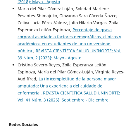
(2018): Mayo - Agosto
María del Pilar Gómez-Luján, Soledad Marlene
Pesantes-Shimajuko, Giovanna Sara Cáceda Ñazco,
Celixa Lucía Pérez-Valdez, Julio Hilario-Vargas, Zoila
Esperanza Leitón-Espinoza,
Porcentaje de grasa
corporal asociado a factores demográficos, clínicos y
académicos en estudiantes de una universidad
pública
,
REVISTA CIENTÍFICA SALUD UNINORTE: Vol.
39 Núm. 2 (2023): Mayo - Agosto
Cristina Severo-Reyes, Zoila Esperanza Leitón
Espinoza, María del Pilar Gómez-Luján, Virginia Reyes-
Audiffred,
La (in)completitud de la persona mayor
amputada: Una experiencia del cuidado de
enfermería
,
REVISTA CIENTÍFICA SALUD UNINORTE:
Vol. 41 Núm. 3 (2025): Septiembre - Diciembre
Redes Sociales