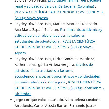
Solórzano Torrecila,
El cuidador familiar del paciente
renal y su calidad de vida, Cartagena (Colombia)
,
REVISTA CIENTÍFICA SALUD UNINORTE: Vol. 30 Núm. 2
(2014): Mayo-Agosto
Shyrley Díaz Cárdenas, Mariam Martinez Redondo,
Ana Maria Zapata Teheran,
Rendimiento académico y
calidad de vida relacionada con la salud en
estudiantes de odontología
,
REVISTA CIENTÍFICA
SALUD UNINORTE: Vol. 33 Núm. 2 (2017): Mayo -
Agosto
Shyrley Díaz Cárdenas, Farith Gonzalez Martinez,
Katherine Margarita Arrieta Vergara,
Niveles de
actividad física asociados a factores
sociodemograficos, antropométricos y conductuales
en universitarios de Cartagena
,
REVISTA CIENTÍFICA
SALUD UNINORTE: Vol. 30 Núm. 3 (2014): Septiembre -
Diciembre
Jorge Enrique Palacio Sañudo, Nora Helena Londoño
Arredondo, Carlos Acosta Barros, Fernando Juarez