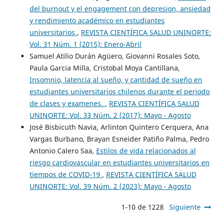
del burnout y el engagement con depresion, ansiedad
y rendimiento académico en estudiantes
universitarios
,
REVISTA CIENTÍFICA SALUD UNINORTE:
Vol. 31 Núm. 1 (2015): Enero-Abril
Samuel Atilio Durán Agüero, Giovanni Rosales Soto,
Paula Garcia Milla, Cristobal Moya Cantillana,
Insomnio, latencia al sueño, y cantidad de sueño en
estudiantes universitarios chilenos durante el periodo
de clases y examenes.
,
REVISTA CIENTÍFICA SALUD
UNINORTE: Vol. 33 Núm. 2 (2017): Mayo - Agosto
José Bisbicuth Navia, Arlinton Quintero Cerquera, Ana
Vargas Burbano, Brayan Esneider Patiño Palma, Pedro
Antonio Calero Saa,
Estilos de vida relacionados al
riesgo cardiovascular en estudiantes universitarios en
tiempos de COVID-19
,
REVISTA CIENTÍFICA SALUD
UNINORTE: Vol. 39 Núm. 2 (2023): Mayo - Agosto
1-10 de 1228
Siguiente