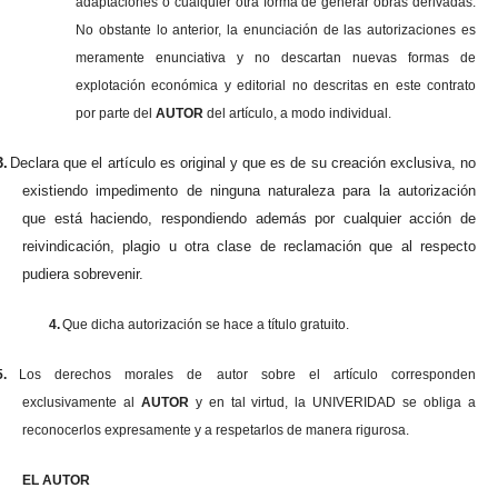
adaptaciones o cualquier otra forma de generar obras derivadas.
No obstante lo anterior, la enunciación de las autorizaciones es
meramente enunciativa y no descartan nuevas formas de
explotación económica y editorial no descritas en este contrato
por parte del
AUTOR
del artículo, a modo individual.
3.
Declara que el artículo es original y que es de su creación exclusiva, no
existiendo impedimento de ninguna naturaleza para la autorización
que está haciendo, respondiendo además por cualquier acción de
reivindicación, plagio u otra clase de reclamación que al respecto
pudiera sobrevenir.
4.
Que dicha autorización se hace a título gratuito.
5.
Los derechos morales de autor sobre el artículo corresponden
exclusivamente al
AUTOR
y en tal virtud, la UNIVERIDAD se obliga a
reconocerlos expresamente y a respetarlos de manera rigurosa.
EL AUTOR