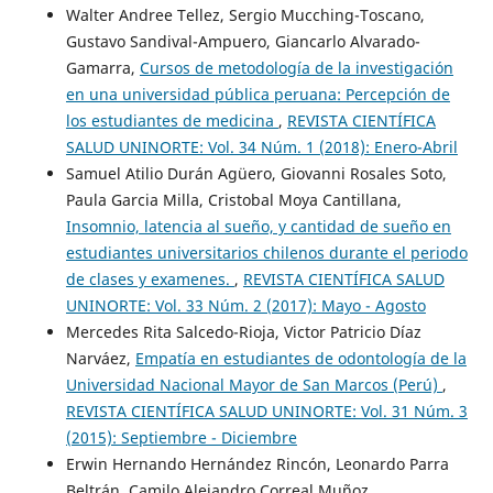
Walter Andree Tellez, Sergio Mucching-Toscano,
Gustavo Sandival-Ampuero, Giancarlo Alvarado-
Gamarra,
Cursos de metodología de la investigación
en una universidad pública peruana: Percepción de
los estudiantes de medicina
,
REVISTA CIENTÍFICA
SALUD UNINORTE: Vol. 34 Núm. 1 (2018): Enero-Abril
Samuel Atilio Durán Agüero, Giovanni Rosales Soto,
Paula Garcia Milla, Cristobal Moya Cantillana,
Insomnio, latencia al sueño, y cantidad de sueño en
estudiantes universitarios chilenos durante el periodo
de clases y examenes.
,
REVISTA CIENTÍFICA SALUD
UNINORTE: Vol. 33 Núm. 2 (2017): Mayo - Agosto
Mercedes Rita Salcedo-Rioja, Victor Patricio Díaz
Narváez,
Empatía en estudiantes de odontología de la
Universidad Nacional Mayor de San Marcos (Perú)
,
REVISTA CIENTÍFICA SALUD UNINORTE: Vol. 31 Núm. 3
(2015): Septiembre - Diciembre
Erwin Hernando Hernández Rincón, Leonardo Parra
Beltrán, Camilo Alejandro Correal Muñoz,