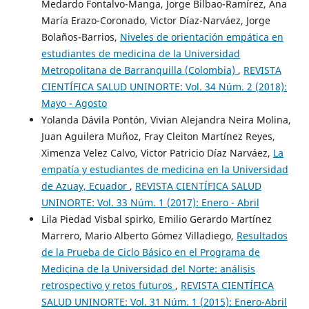
Medardo Fontalvo-Manga, Jorge Bilbao-Ramírez, Ana
María Erazo-Coronado, Victor Díaz-Narváez, Jorge
Bolaños-Barrios,
Niveles de orientación empática en
estudiantes de medicina de la Universidad
Metropolitana de Barranquilla (Colombia)
,
REVISTA
CIENTÍFICA SALUD UNINORTE: Vol. 34 Núm. 2 (2018):
Mayo - Agosto
Yolanda Dávila Pontón, Vivian Alejandra Neira Molina,
Juan Aguilera Muñoz, Fray Cleiton Martínez Reyes,
Ximenza Velez Calvo, Victor Patricio Díaz Narváez,
La
empatía y estudiantes de medicina en la Universidad
de Azuay, Ecuador
,
REVISTA CIENTÍFICA SALUD
UNINORTE: Vol. 33 Núm. 1 (2017): Enero - Abril
Lila Piedad Visbal spirko, Emilio Gerardo Martínez
Marrero, Mario Alberto Gómez Villadiego,
Resultados
de la Prueba de Ciclo Básico en el Programa de
Medicina de la Universidad del Norte: análisis
retrospectivo y retos futuros
,
REVISTA CIENTÍFICA
SALUD UNINORTE: Vol. 31 Núm. 1 (2015): Enero-Abril