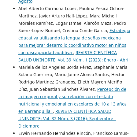
Agosto
Abel Alberto Carmona López, Paulina Yesica Ochoa-
Martínez, Javier Arturo Hall-López, Mara Michell
Morales Ramírez, Edgar Ismael Alarcón Meza, Pedro
Sáenz-López Buñuel, Cristina Conde García,
Estrategia
educativa utilizando la lengua de señas mexicana
para mejorar desarrollo coordinativo motor en niños
con discapacidad auditiva
,
REVISTA CIENTÍFICA
SALUD UNINORTE: Vol. 39 Núm. 1 (2023): Enero - Abril
Mariela de los Angeles Borda Pérez, Stephanie María
Solano Guerrero, Mario Jaime Alonso Santos, Hector
Rodrigo Martinez Granados, Elieth Mayren Meriño
Díaz, Juan Sebastian Sánchez Âlvarez,
Percepción de
la imagen corporal y su relación con el estado
nutricional y emocional en escolares de 10 a 13 años
en Barranquilla.
,
REVISTA CIENTÍFICA SALUD
UNINORTE: Vol. 32 Núm. 3 (2016): Septiembre -
Diciembre
Erwin Hernando Hernández Rincón, Francisco Lamus-