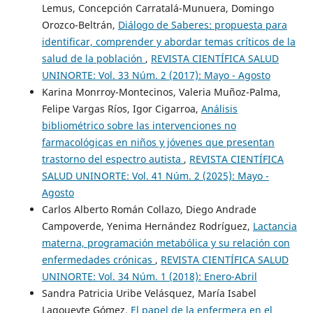
Lemus, Concepción Carratalá-Munuera, Domingo
Orozco-Beltrán,
Diálogo de Saberes: propuesta para
identificar, comprender y abordar temas críticos de la
salud de la población
,
REVISTA CIENTÍFICA SALUD
UNINORTE: Vol. 33 Núm. 2 (2017): Mayo - Agosto
Karina Monrroy-Montecinos, Valeria Muñoz-Palma,
Felipe Vargas Ríos, Igor Cigarroa,
Análisis
bibliométrico sobre las intervenciones no
farmacológicas en niños y jóvenes que presentan
trastorno del espectro autista
,
REVISTA CIENTÍFICA
SALUD UNINORTE: Vol. 41 Núm. 2 (2025): Mayo -
Agosto
Carlos Alberto Román Collazo, Diego Andrade
Campoverde, Yenima Hernández Rodríguez,
Lactancia
materna, programación metabólica y su relación con
enfermedades crónicas
,
REVISTA CIENTÍFICA SALUD
UNINORTE: Vol. 34 Núm. 1 (2018): Enero-Abril
Sandra Patricia Uribe Velásquez, María Isabel
Lagoueyte Gómez,
El papel de la enfermera en el