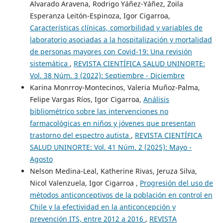
Alvarado Aravena, Rodrigo Yáñez-Yáñez, Zoila
Esperanza Leitón-Espinoza, Igor Cigarroa,
Características clínicas, comorbilidad y variables de
laboratorio asociadas a la hospitalización y mortalidad
de personas mayores con Covid-19: Una revisión
sistemática
,
REVISTA CIENTÍFICA SALUD UNINORTE:
Vol. 38 Núm. 3 (2022): Septiembre - Diciembre
Karina Monrroy-Montecinos, Valeria Muñoz-Palma,
Felipe Vargas Ríos, Igor Cigarroa,
Análisis
bibliométrico sobre las intervenciones no
farmacológicas en niños y jóvenes que presentan
trastorno del espectro autista
,
REVISTA CIENTÍFICA
SALUD UNINORTE: Vol. 41 Núm. 2 (2025): Mayo -
Agosto
Nelson Medina-Leal, Katherine Rivas, Jeruza Silva,
Nicol Valenzuela, Igor Cigarroa ,
Progresión del uso de
métodos anticonceptivos de la población en control en
Chile y la efectividad en la anticoncepción y
prevención ITS, entre 2012 a 2016
,
REVISTA