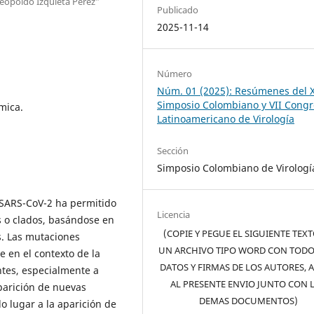
Leopoldo Izquieta Pérez”
Publicado
2025-11-14
Número
Núm. 01 (2025): Resúmenes del X
Simposio Colombiano y VII Cong
mica.
Latinoamericano de Virología
Sección
Simposio Colombiano de Virologí
SARS-CoV-2 ha permitido
Licencia
os o clados, basándose en
(COPIE Y PEGUE EL SIGUIENTE TEX
s. Las mutaciones
UN ARCHIVO TIPO WORD CON TODO
 en el contexto de la
DATOS Y FIRMAS DE LOS AUTORES, 
antes, especialmente a
AL PRESENTE ENVIO JUNTO CON 
aparición de nuevas
DEMAS DOCUMENTOS)
o lugar a la aparición de