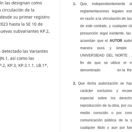
lín las designan como
1.
Que, independientemente 
 circulación de la
reglamentaciones legales exis
 desde su primer registro
en razón a la vinculación de las
2023 hasta la SE 10 de
de este contrato, y cualquier c
 nuevas subvariantes KP.2,
presunción legal existente, las
acuerdan que el
AUTOR
auto
manera pura y simple
 detectado las Variantes
UNIVERSIDAD DEL NORTE , 
JN.1, así como las
fin de que se utilice el ma
.2, KP.3, KP.3.1.1, LB.1*,
denominado en la Revi
2.
Que dicha autorización se ha
carácter exclusivo y reca
especial sobre los derec
reproducción de la obra, por cu
medio conocido o por cono
comunicación pública de la o
cualquier titulo y aun por fu