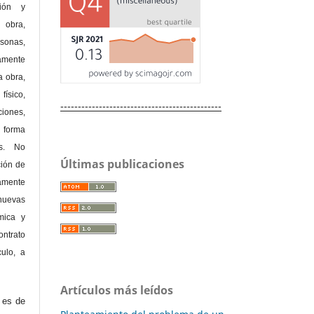
ción y
obra,
rsonas,
amente
a obra,
físico,
----------------------------------------------
ones,
 forma
as. No
Últimas publicaciones
ción de
amente
nuevas
mica y
ontrato
culo, a
Artículos más leídos
e es de