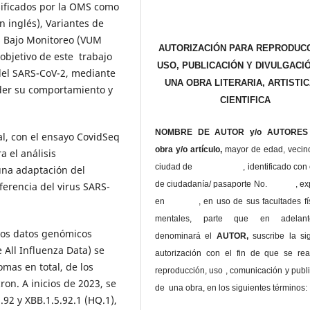
asificados por la OMS como
n inglés), Variantes de
es Bajo Monitoreo (VUM
AUTORIZACIÓN PARA REPRODUCC
 objetivo de este trabajo
USO, PUBLICACIÓN Y DIVULGACI
 del SARS-CoV-2, mediante
UNA OBRA LITERARIA, ARTISTIC
der su comportamiento y
CIENTIFICA
NOMBRE DE AUTOR y/o AUTORES 
l, con el ensayo CovidSeq
obra y/o artículo,
mayor de edad, vecin
a el análisis
ciudad de , identificado con c
 una adaptación del
de ciudadanía/ pasaporte No. , ex
erencia del virus SARS-
en , en uso
de sus facultades fí
mentales, parte que en adelan
 los datos genómicos
denominará el
AUTOR,
suscribe la si
 All Influenza Data) se
autorización con el fin de que se rea
mas en total, de los
reproducción, uso , comunicación y publ
on. A inicios de 2023, se
de una obra, en los siguientes términos:
.92 y XBB.1.5.92.1 (HQ.1),