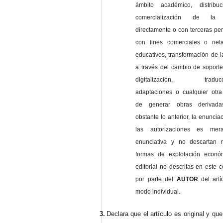
ámbito académico, distribu
comercialización de la 
directamente o con terceras pe
con fines comerciales o net
educativos, transformación de l
a través del cambio de soporte 
digitalización, traducci
adaptaciones o cualquier otra
de generar obras derivad
obstante lo anterior, la enuncia
las autorizaciones es mer
enunciativa y no descartan 
formas de explotación econó
editorial no descritas en este c
por parte del
AUTOR
del artí
modo individual.
3.
Declara que el artículo es original y qu