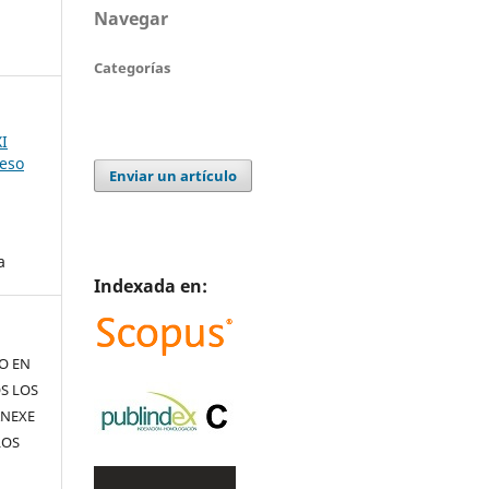
Navegar
Categorías
I
reso
Enviar un artículo
a
Indexada en:
TO EN
S LOS
ANEXE
LOS