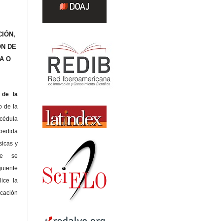
IÓN,
ÓN DE
A O
de la
o de la
édula
pedida
sicas y
te se
guiente
lice la
icación