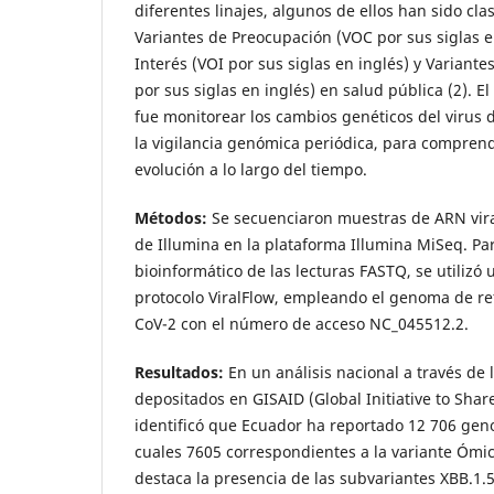
diferentes linajes, algunos de ellos han sido cl
Variantes de Preocupación (VOC por sus siglas e
Interés (VOI por sus siglas en inglés) y Variant
por sus siglas en inglés) en salud pública (2). El
fue monitorear los cambios genéticos del virus
la vigilancia genómica periódica, para compren
evolución a lo largo del tiempo.
Métodos:
Se secuenciaron muestras de ARN vira
de Illumina en la plataforma Illumina MiSeq. Par
bioinformático de las lecturas FASTQ, se utilizó
protocolo ViralFlow, empleando el genoma de ref
CoV-2 con el número de acceso NC_045512.2.
Resultados:
En un análisis nacional a través de
depositados en GISAID (Global Initiative to Share
identificó que Ecuador ha reportado 12 706 geno
cuales 7605 correspondientes a la variante Ómicr
destaca la presencia de las subvariantes XBB.1.5