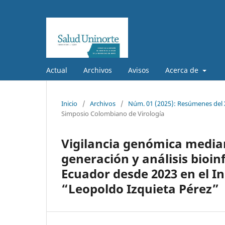
Actual
Archivos
Avisos
Acerca de
Inicio
/
Archivos
/
Núm. 01 (2025): Resúmenes del 
Simposio Colombiano de Virología
Vigilancia genómica median
generación y análisis bioin
Ecuador desde 2023 en el In
“Leopoldo Izquieta Pérez”