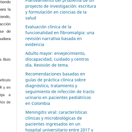
Planteamiento del problema de un
iendo
proyecto de investigación: escritura
ara la
y formulación en ciencias de la
endo,
salud
acción
Evaluación clínica de la
ase de
funcionalidad en fibromialgia: una
revisión narrativa basada en
diera
evidencia
Adulto mayor: envejecimiento,
discapacidad, cuidado y centros
 título
día. Revisión de tema.
Recomendaciones basadas en
guías de práctica clínica sobre
rtículo
diagnóstico, tratamiento y
OR
y en
seguimiento de infección de tracto
liga a
urinario en pacientes pediátricos
rlos de
en Colombia
Meningitis viral: características
clínicas y microbiológicas de
pacientes ingresados en un
hospital universitario entre 2017 y