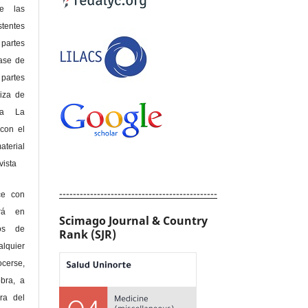
de las
tentes
 partes
lase de
 partes
riza de
 a La
con el
terial
sta
----------------------------------------------
ce con
erá en
Scimago Journal & Country
hos de
Rank (SJR)
alquier
cerse,
bra, a
era del