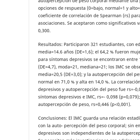
autopercepción de peso corporal mediante una 
opciones de respuesta (0=bajo, normal=1 y alto=2
coeficiente de correlación de Spearman (rs) para
asociaciones. Se aceptaron como significativos 
0,300.
Resultados: Participaron 321 estudiantes, con e
media=14.6 años (DE=1,6); el 64,2 % fueron muj
para síntomas depresivos se encontraron entre 
(DE=4,7), moda=21, mediana=21; los IMC se obse
media=20,5 (DE=3,0); y la autopercepción del pe
normal en 71,0 % y alta en 14,0 %. La correlació
depresivos y autopercepción del peso fue rs=-0,
síntomas depresivos e IMC, rs=- 0,098 (p=0,079);
autopercepción de peso, rs=0,446 (p<0,001).
Conclusiones: El IMC guarda una relación estadí
con la auto- percepción del peso corporal; sin 
depresivos son independientes de la autopercep