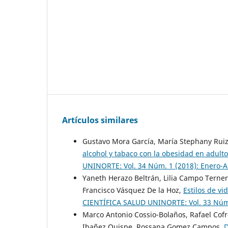
Artículos similares
Gustavo Mora García, María Stephany Rui
alcohol y tabaco con la obesidad en adult
UNINORTE: Vol. 34 Núm. 1 (2018): Enero-A
Yaneth Herazo Beltrán, Lilia Campo Ternera
Francisco Vásquez De la Hoz,
Estilos de v
CIENTÍFICA SALUD UNINORTE: Vol. 33 Núm.
Marco Antonio Cossio-Bolaños, Rafael Cofr
Ibañez Quispe, Rossana Gomez Campos,
D