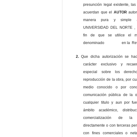
presunción legal existente, las
acuerdan que el
AUTOR
auto
manera pura y simple
UNIVERSIDAD DEL NORTE , 
fin de que se utilice el ma
denominado en la Revi
2.
Que dicha autorización se ha
carácter exclusivo y reca
especial sobre los derec
reproducción de la obra, por cu
medio conocido o por cono
comunicación pública de la o
cualquier titulo y aun por fu
ámbito académico, distribu
comercialización de la 
directamente o con terceras pe
con fines comerciales o net