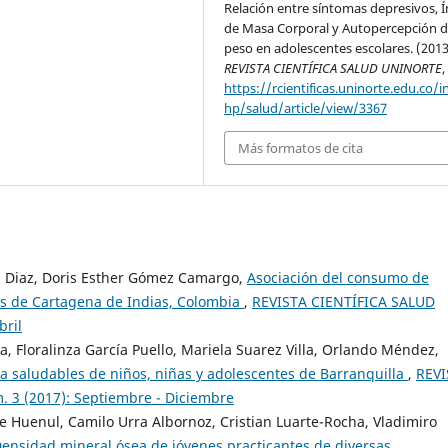
Relación entre síntomas depresivos, Í
de Masa Corporal y Autopercepción d
peso en adolescentes escolares. (2013
REVISTA CIENTÍFICA SALUD UNINORTE
https://rcientificas.uninorte.edu.co/i
hp/salud/article/view/3367
Más formatos de cita
z Diaz, Doris Esther Gómez Camargo,
Asociación del consumo de
os de Cartagena de Indias, Colombia
,
REVISTA CIENTÍFICA SALUD
bril
, Floralinza García Puello, Mariela Suarez Villa, Orlando Méndez,
ida saludables de niños, niñas y adolescentes de Barranquilla
,
REVI
 3 (2017): Septiembre - Diciembre
e Huenul, Camilo Urra Albornoz, Cristian Luarte-Rocha, Vladimiro
ensidad mineral ósea de jóvenes practicantes de diversas