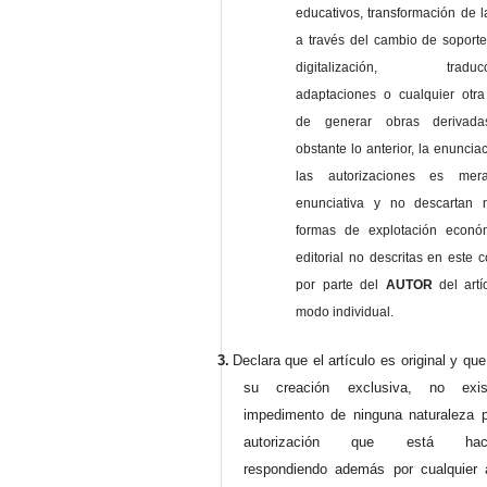
educativos, transformación de l
a través del cambio de soporte 
digitalización, traducci
adaptaciones o cualquier otra
de generar obras derivad
obstante lo anterior, la enuncia
las autorizaciones es mer
enunciativa y no descartan 
formas de explotación econó
editorial no descritas en este c
por parte del
AUTOR
del artí
modo individual.
3.
Declara que el artículo es original y qu
su creación exclusiva, no exist
impedimento de ninguna naturaleza p
autorización que está haci
respondiendo además por cualquier 