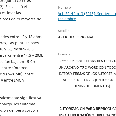
pregunta con tres
). Se calculó el
Número
 estimar las
Vol. 29 Núm. 3 (2013): Septiembr
Diciembre
valores de rs mayores de
Sección
dades entre 12 y 18 años,
ARTICULO ORIGINAL
eres. Las puntuaciones
10 y 36, media=20,6
Licencia
rvaron entre 14,5 y 29,8,
(COPIE Y PEGUE EL SIGUIENTE TEX
so fue baja en 15,0 %,
UN ARCHIVO TIPO WORD CON TODO
n entre síntomas
DATOS Y FIRMAS DE LOS AUTORES, 
019 (p=0,740); entre
AL PRESENTE ENVIO JUNTO CON 
 y entre IMC y
DEMAS DOCUMENTOS)
sticamente significativa
embargo, los síntomas
AUTORIZACIÓN PARA REPRODUCC
ción del peso corporal.
USO, PUBLICACIÓN Y DIVULGACI