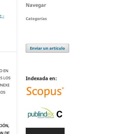
Navegar
e -
Categorías
Enviar un artículo
TO EN
Indexada en:
S LOS
ANEXE
LOS
IÓN,
ÓN DE