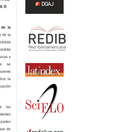
A O
de la
o de la
édula
pedida
sicas y
te se
guiente
lice la
icación
de las
tentes
 partes
lase de