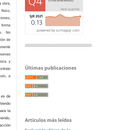
a obra,
físico,
ones,
 forma
as. No
ción de
----------------------------------------------
amente
nuevas
mica y
Últimas publicaciones
ontrato
culo, a
e es de
iendo
ara la
endo,
Artículos más leídos
acción