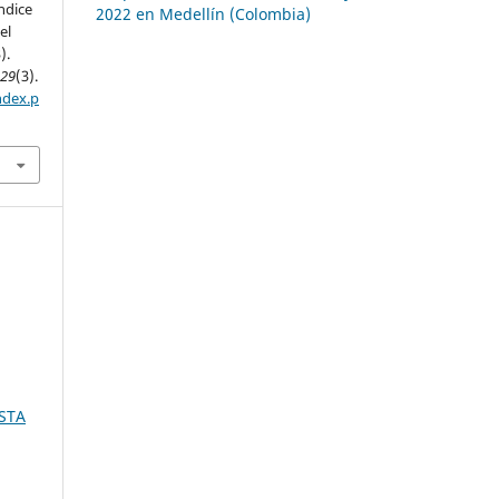
ndice
2022 en Medellín (Colombia)
el
).
,
29
(3).
ndex.p
STA