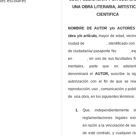
tes escolares
UNA OBRA LITERARIA, ARTISTIC
CIENTIFICA
NOMBRE DE AUTOR y/o AUTORES 
obra y/o artículo,
mayor de edad, vecin
ciudad de , identificado con c
de ciudadanía/ pasaporte No. , ex
en , en uso
de sus facultades fí
mentales, parte que en adelan
denominará el
AUTOR,
suscribe la si
autorización con el fin de que se rea
reproducción, uso , comunicación y publ
de una obra, en los siguientes términos:
1.
Que, independientemente 
reglamentaciones legales exis
en razón a la vinculación de las
de este contrato, y cualquier c