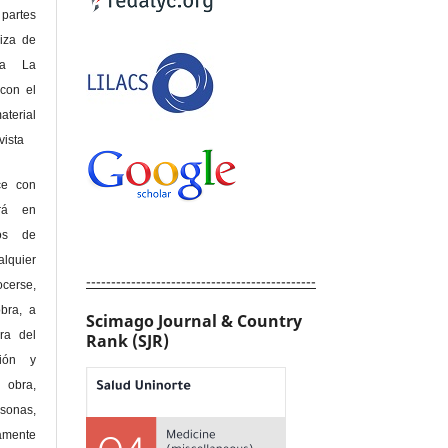
 partes
riza de
 a La
con el
terial
sta
ce con
erá en
hos de
alquier
----------------------------------------------
cerse,
bra, a
Scimago Journal & Country
era del
Rank (SJR)
ción y
obra,
rsonas,
amente