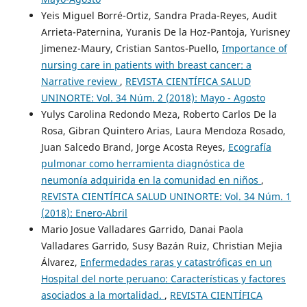
Yeis Miguel Borré-Ortiz, Sandra Prada-Reyes, Audit
Arrieta-Paternina, Yuranis De la Hoz-Pantoja, Yurisney
Jimenez-Maury, Cristian Santos-Puello,
Importance of
nursing care in patients with breast cancer: a
Narrative review
,
REVISTA CIENTÍFICA SALUD
UNINORTE: Vol. 34 Núm. 2 (2018): Mayo - Agosto
Yulys Carolina Redondo Meza, Roberto Carlos De la
Rosa, Gibran Quintero Arias, Laura Mendoza Rosado,
Juan Salcedo Brand, Jorge Acosta Reyes,
Ecografía
pulmonar como herramienta diagnóstica de
neumonía adquirida en la comunidad en niños
,
REVISTA CIENTÍFICA SALUD UNINORTE: Vol. 34 Núm. 1
(2018): Enero-Abril
Mario Josue Valladares Garrido, Danai Paola
Valladares Garrido, Susy Bazán Ruiz, Christian Mejia
Álvarez,
Enfermedades raras y catastróficas en un
Hospital del norte peruano: Características y factores
asociados a la mortalidad.
,
REVISTA CIENTÍFICA