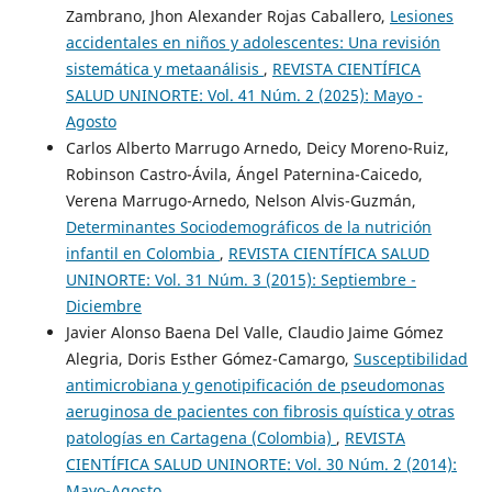
Zambrano, Jhon Alexander Rojas Caballero,
Lesiones
accidentales en niños y adolescentes: Una revisión
sistemática y metaanálisis
,
REVISTA CIENTÍFICA
SALUD UNINORTE: Vol. 41 Núm. 2 (2025): Mayo -
Agosto
Carlos Alberto Marrugo Arnedo, Deicy Moreno-Ruiz,
Robinson Castro-Ávila, Ángel Paternina-Caicedo,
Verena Marrugo-Arnedo, Nelson Alvis-Guzmán,
Determinantes Sociodemográficos de la nutrición
infantil en Colombia
,
REVISTA CIENTÍFICA SALUD
UNINORTE: Vol. 31 Núm. 3 (2015): Septiembre -
Diciembre
Javier Alonso Baena Del Valle, Claudio Jaime Gómez
Alegria, Doris Esther Gómez-Camargo,
Susceptibilidad
antimicrobiana y genotipificación de pseudomonas
aeruginosa de pacientes con fibrosis quística y otras
patologías en Cartagena (Colombia)
,
REVISTA
CIENTÍFICA SALUD UNINORTE: Vol. 30 Núm. 2 (2014):
Mayo-Agosto