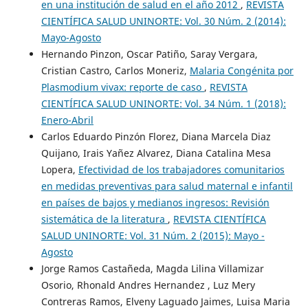
en una institución de salud en el año 2012
,
REVISTA
CIENTÍFICA SALUD UNINORTE: Vol. 30 Núm. 2 (2014):
Mayo-Agosto
Hernando Pinzon, Oscar Patiño, Saray Vergara,
Cristian Castro, Carlos Moneriz,
Malaria Congénita por
Plasmodium vivax: reporte de caso
,
REVISTA
CIENTÍFICA SALUD UNINORTE: Vol. 34 Núm. 1 (2018):
Enero-Abril
Carlos Eduardo Pinzón Florez, Diana Marcela Diaz
Quijano, Irais Yañez Alvarez, Diana Catalina Mesa
Lopera,
Efectividad de los trabajadores comunitarios
en medidas preventivas para salud maternal e infantil
en países de bajos y medianos ingresos: Revisión
sistemática de la literatura
,
REVISTA CIENTÍFICA
SALUD UNINORTE: Vol. 31 Núm. 2 (2015): Mayo -
Agosto
Jorge Ramos Castañeda, Magda Lilina Villamizar
Osorio, Rhonald Andres Hernandez , Luz Mery
Contreras Ramos, Elveny Laguado Jaimes, Luisa Maria