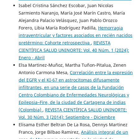
Isabel Cristina Sánchez Escobar, Juan Nicolas
Sarmiento Naranjo, María José Marín Castro, María
Alejandra Palacio Velásquez, Juan Pablo Orozco
Forero, Libia María Rodríguez Padilla,
Hemorragia
intraventricular y factores asociados en recién nacidos
pretérmino: Cohorte retrospectiva
,
REVISTA
CIENTÍFICA SALUD UNINORTE: Vol. 40 Núm. 1 (2024):
Enero - Abril
Elsa Martinez-Muñoz, Martha Tuñon-Pitalua, Zenen
Antonio Carmona Mesa,
Correlación entre la expresión
del EGFR y el KI-67 en astrocitomas difusamente
infiltrantes, en una serie de casos de la Fundación
Centro Colombiano de Enfermedades Neurológicas y
Epilepsia–Fire, de la ciudad de Cartagena de indias
(Colombia)
,
REVISTA CIENTÍFICA SALUD UNINORTE:
Vol. 30 Núm. 3 (2014): Septiembre - Diciembre
Elisama Esther Beltran De La Rosa, Dennys Martinez
Franco, Jorge Bilbao Ramirez,
Análisis integral de un