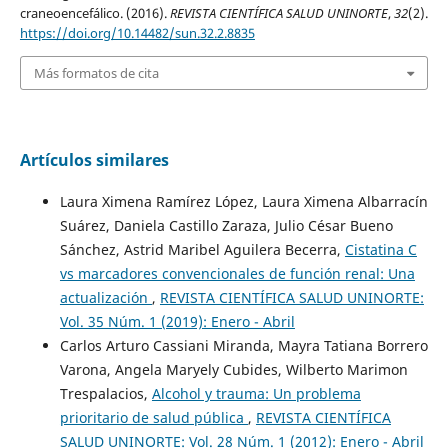
craneoencefálico. (2016).
REVISTA CIENTÍFICA SALUD UNINORTE
,
32
(2).
https://doi.org/10.14482/sun.32.2.8835
Más formatos de cita
Artículos similares
Laura Ximena Ramírez López, Laura Ximena Albarracín
Suárez, Daniela Castillo Zaraza, Julio César Bueno
Sánchez, Astrid Maribel Aguilera Becerra,
Cistatina C
vs marcadores convencionales de función renal: Una
actualización
,
REVISTA CIENTÍFICA SALUD UNINORTE:
Vol. 35 Núm. 1 (2019): Enero - Abril
Carlos Arturo Cassiani Miranda, Mayra Tatiana Borrero
Varona, Angela Maryely Cubides, Wilberto Marimon
Trespalacios,
Alcohol y trauma: Un problema
prioritario de salud pública
,
REVISTA CIENTÍFICA
SALUD UNINORTE: Vol. 28 Núm. 1 (2012): Enero - Abril