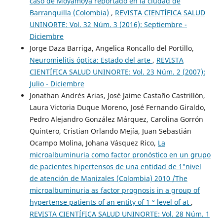
caso de Moyamoya reportado en la ciudad de
Barranquilla (Colombia)
,
REVISTA CIENTÍFICA SALUD
UNINORTE: Vol. 32 Núm. 3 (2016): Septiembre -
Diciembre
Jorge Daza Barriga, Angelica Roncallo del Portillo,
Neuromielitis óptica: Estado del arte
,
REVISTA
CIENTÍFICA SALUD UNINORTE: Vol. 23 Núm. 2 (2007):
Julio - Diciembre
Jonathan Andrés Arias, José Jaime Castaño Castrillón,
Laura Victoria Duque Moreno, José Fernando Giraldo,
Pedro Alejandro González Márquez, Carolina Gorrón
Quintero, Cristian Orlando Mejía, Juan Sebastián
Ocampo Molina, Johana Vásquez Rico,
La
microalbuminuria como factor pronóstico en un grupo
de pacientes hipertensos de una entidad de 1°nivel
de atención de Manizales (Colombia) 2010 /The
microalbuminuria as factor prognosis in a group of
hypertense patients of an entity of 1 ° level of at
,
REVISTA CIENTÍFICA SALUD UNINORTE: Vol. 28 Núm. 1