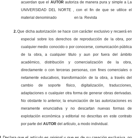
acuerdan que el
AUTOR
autoriza de manera pura y simple a La
UNIVERSIDAD DEL NORTE , con el fin de que se utilice el
material denominado en la Revista
2.
Que dicha autorización se hace con carácter exclusivo y recaerá en
especial sobre los derechos de reproducción de la obra, por
cualquier medio conocido o por conocerse, comunicación pública
de la obra, a cualquier titulo y aun por fuera del ámbito
académico, distribución y comercialización de la obra,
directamente o con terceras personas, con fines comerciales o
netamente educativos, transformación de la obra, a través del
cambio de soporte físico, digitalización, traducciones,
adaptaciones o cualquier otra forma de generar obras derivadas.
No obstante lo anterior, la enunciación de las autorizaciones es
meramente enunciativa y no descartan nuevas formas de
explotación económica y editorial no descritas en este contrato
por parte del
AUTOR
del artículo, a modo individual.
3.
Declara que el artículo es original y que es de su creación exclusiva, no