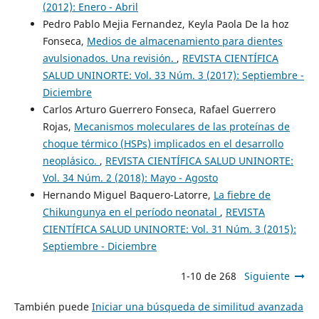
(2012): Enero - Abril
Pedro Pablo Mejia Fernandez, Keyla Paola De la hoz
Fonseca,
Medios de almacenamiento para dientes
avulsionados. Una revisión.
,
REVISTA CIENTÍFICA
SALUD UNINORTE: Vol. 33 Núm. 3 (2017): Septiembre -
Diciembre
Carlos Arturo Guerrero Fonseca, Rafael Guerrero
Rojas,
Mecanismos moleculares de las proteínas de
choque térmico (HSPs) implicados en el desarrollo
neoplásico.
,
REVISTA CIENTÍFICA SALUD UNINORTE:
Vol. 34 Núm. 2 (2018): Mayo - Agosto
Hernando Miguel Baquero-Latorre,
La fiebre de
Chikungunya en el período neonatal
,
REVISTA
CIENTÍFICA SALUD UNINORTE: Vol. 31 Núm. 3 (2015):
Septiembre - Diciembre
1-10 de 268
Siguiente
También puede
Iniciar una búsqueda de similitud avanzada