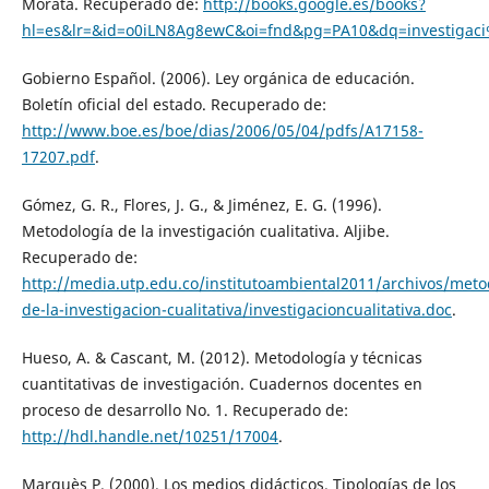
Morata. Recuperado de:
http://books.google.es/books?
hl=es&lr=&id=o0iLN8Ag8ewC&oi=fnd&pg=PA10&dq=investigac
Gobierno Español. (2006). Ley orgánica de educación.
Boletín oficial del estado. Recuperado de:
http://www.boe.es/boe/dias/2006/05/04/pdfs/A17158-
17207.pdf
.
Gómez, G. R., Flores, J. G., & Jiménez, E. G. (1996).
Metodología de la investigación cualitativa. Aljibe.
Recuperado de:
http://media.utp.edu.co/institutoambiental2011/archivos/meto
de-la-investigacion-cualitativa/investigacioncualitativa.doc
.
Hueso, A. & Cascant, M. (2012). Metodología y técnicas
cuantitativas de investigación. Cuadernos docentes en
proceso de desarrollo No. 1. Recuperado de:
http://hdl.handle.net/10251/17004
.
Marquès P. (2000). Los medios didácticos. Tipologías de los