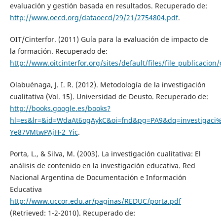
evaluación y gestión basada en resultados. Recuperado de:
http://www.oecd.org/dataoecd/29/21/2754804.pdf
.
OIT/Cinterfor. (2011) Guía para la evaluación de impacto de
la formación. Recuperado de:
http://www.oitcinterfor.org/sites/default/files/file_publicacio
Olabuénaga, J. I. R. (2012). Metodología de la investigación
cualitativa (Vol. 15). Universidad de Deusto. Recuperado de:
http://books.google.es/books?
hl=es&lr=&id=WdaAt6ogAykC&oi=fnd&pg=PA9&dq=investigaci
Ye87VMtwPAjH-2_Yic
.
Porta, L., & Silva, M. (2003). La investigación cualitativa: El
análisis de contenido en la investigación educativa. Red
Nacional Argentina de Documentación e Información
Educativa
http://www.uccor.edu.ar/paginas/REDUC/porta.pdf
(Retrieved: 1-2-2010). Recuperado de: