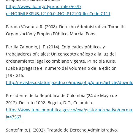
https://www.ilo.org/dyn/normlex/es/f?
p=NORMLEXPUB:12100:0::NO::P12100_Ilo_Code:C111
Parada Vásquez, R. (2008). Derecho Administrativo. Tomo II:
Organización y Empleo Público. Marcial Pons.
Perilla Zamudio, J. F. (2014). Empleados públicos y
trabajadores oficiales: Un concepto análogo a la luz del
ordenamiento legal colombiano vigente. Principia Iuris,
[Debe agregarse el número del volumen o de la edición
]197-215.
http://revistas.ustatunja.edu.co/index.php/piuris/article/down
Presidente de la República de Colombia (24 de Mayo de
2012). Decreto 1092. Bogotá, D.C., Colombia.
https://www.funcionpublica.gov.co/eva/gestornormativo/norma
i=47567
Santofimio, J. (2002). Tratado de Derecho Administrativo.