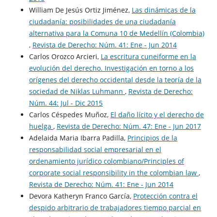
William De Jesús Ortiz Jiménez,
Las dinámicas de la
ciudadanía: posibilidades de una ciudadanía
alternativa para la Comuna 10 de Medellín (Colombia)
,
Revista de Derecho: Núm. 41: Ene - Jun 2014
Carlos Orozco Arcieri,
La escritura cuneiforme en la
evolución del derecho. Investigación en torno a los
orígenes del derecho occidental desde la teoría de la
sociedad de Niklas Luhmann
,
Revista de Derecho:
Núm. 44: Jul - Dic 2015
Carlos Céspedes Muñoz,
El daño lícito y el derecho de
huelga
,
Revista de Derecho: Núm. 47: Ene - Jun 2017
Adelaida Maria Ibarra Padilla,
Principios de la
responsabilidad social empresarial en el
ordenamiento jurídico colombiano/Principles of
corporate social responsibility in the colombian law
,
Revista de Derecho: Núm. 41: Ene - Jun 2014
Devora Katheryn Franco García,
Protección contra el
despido arbitrario de trabajadores tiempo parcial en