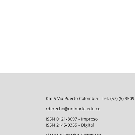
Km.5 Vía Puerto Colombia - Tel. (57) (5) 35
rderecho@uninorte.edu.co
ISSN 0121-8697 - Impreso
ISSN 2145-9355 - Digital