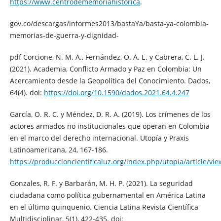
https://www.centrodememoriahistorica
.
gov.co/descargas/informes2013/bastaYa/basta-ya-colombia-
memorias-de-guerra-y-dignidad-
pdf Corcione, N. M. A., Fernández, O. A. E. y Cabrera, C. L. J.
(2021). Academia, Conflicto Armado y Paz en Colombia: Un
Acercamiento desde la Geopolítica del Conocimiento. Dados,
64(4). doi:
https://doi.org/10.1590/dados.2021.64.4.247
García, O. R. C. y Méndez, D. R. A. (2019). Los crímenes de los
actores armados no institucionales que operan en Colombia
en el marco del derecho internacional. Utopía y Praxis
Latinoamericana, 24, 167-186.
https://produccioncientificaluz.org/index.php/utopia/article/vi
Gonzales, R. F. y Barbarán, M. H. P. (2021). La seguridad
ciudadana como política gubernamental en América Latina
en el último quinquenio. Ciencia Latina Revista Científica
Multidisciplinar, 5(1), 422-435. doi: