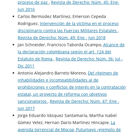
proceso de paz
,
Revista de Derecho: Núm. 45: Ene-
Jun 2016
Carlos Bermúdez Martínez, Emerson Cepeda
Rodriguez,
Intervención de la víctima en el proceso
disciplinario contra las Fuerzas Militares Estatales
,
Revista de Derecho: Núm. 49: Ene - Jun 2018
Jan Schneider, Francisco Taborda Ocampo,
Alcance de
la declaración colombiana según el art. 124 del
Estatuto de Roma
,
Revista de Derecho: Núm. 36: Jul -
Dic 2011
Antonio Alejandro Barreto Moreno,
Del régimen de
inhabilidades e incompatibilidades al de
prohibiciones y conflictos de interés en la contratación
estatal, un proyecto de reforma con objetivos
sancionatorios
,
Revista de Derecho: Núm. 47: Ene -
Jun 2017
Jorge Eduardo Vásquez Santamaría, Martha Isabel
Gomez Velez, Hernan Dario Martinez Hincapie,
La
avenida torrencial de Mocoa, Putumayo ¿ejemplo de