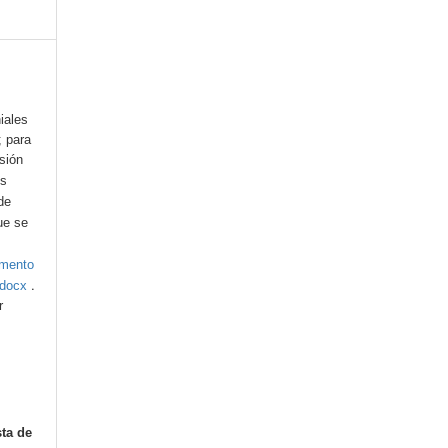
iales
; para
esión
os
de
ue se
umento
.
.docx
r
sta de