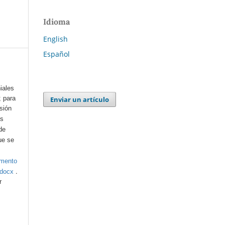
Idioma
English
Español
iales
; para
Enviar un artículo
esión
os
de
ue se
umento
.
.docx
r