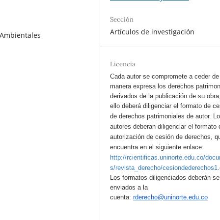
Sección
Artículos de investigación
s Ambientales
Licencia
Cada autor se compromete a ceder de
manera expresa los derechos patrimon
derivados de la publicación de su obra
ello deberá diligenciar el formato de c
de derechos patrimoniales de autor.
L
autores deberan diligenciar el formato 
autorización de cesión de derechos, q
encuentra en el siguiente enlace:
http://rcientificas.uninorte.edu.co/doc
s/revista_derecho/cesiondederechos1
Los formatos diligenciados deberán se
enviados a la
cuenta:
rderecho@uninorte.edu.co