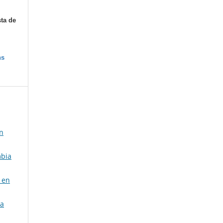
sta de
ns
un
mbia
 en
ta