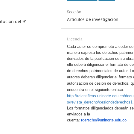
Sección
Artículos de investigación
itución del 91
Licencia
Cada autor se compromete a ceder de
manera expresa los derechos patrimon
derivados de la publicación de su obra
ello deberá diligenciar el formato de c
de derechos patrimoniales de autor.
L
autores deberan diligenciar el formato 
autorización de cesión de derechos, q
encuentra en el siguiente enlace:
http://rcientificas.uninorte.edu.co/doc
s/revista_derecho/cesiondederechos1
Los formatos diligenciados deberán se
enviados a la
cuenta:
rderecho@uninorte.edu.co