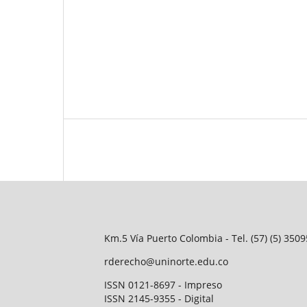
Km.5 Vía Puerto Colombia - Tel. (57) (5) 35
rderecho@uninorte.edu.co
ISSN 0121-8697 - Impreso
ISSN 2145-9355 - Digital