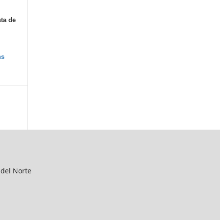
sta de
ns
 del Norte