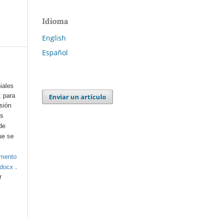
Idioma
English
Español
iales
; para
Enviar un artículo
esión
os
de
ue se
umento
.
.docx
r