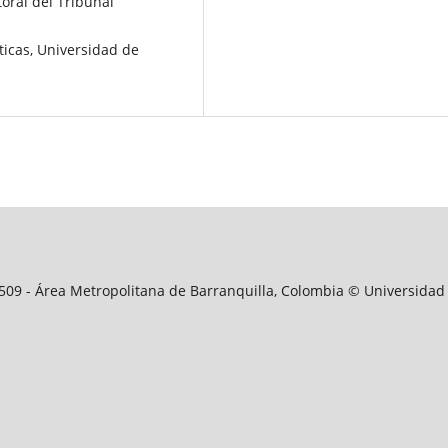
toral del Tribunal
íticas, Universidad de
09509 - Área Metropolitana de Barranquilla, Colombia © Universidad