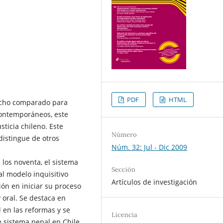
PDF
HTML
recho comparado para
 contemporáneos, este
sticia chileno. Este
Número
distingue de otros
Núm. 32: Jul - Dic 2009
e los noventa, el sistema
Sección
al modelo inquisitivo
Artículos de investigación
ión en iniciar su proceso
 oral. Se destaca en
l en las reformas y se
Licencia
e sistema penal en Chile