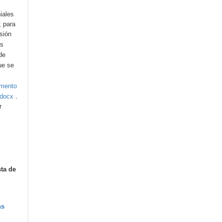
iales
; para
esión
os
de
ue se
umento
.
.docx
r
sta de
ns