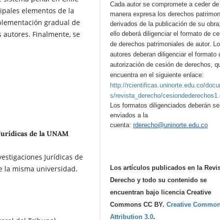
Cada autor se compromete a ceder de
cipales elementos de la
manera expresa los derechos patrimon
plementación gradual de
derivados de la publicación de su obra
 autores. Finalmente, se
ello deberá diligenciar el formato de c
de derechos patrimoniales de autor.
L
autores deberan diligenciar el formato 
autorización de cesión de derechos, q
encuentra en el siguiente enlace:
http://rcientificas.uninorte.edu.co/doc
s/revista_derecho/cesiondederechos1
Los formatos diligenciados deberán se
enviados a la
cuenta:
rderecho@uninorte.edu.co
 Jurídicas de la UNAM
vestigaciones Jurídicas de
e la misma universidad.
Los artículos publicados en la Revi
Derecho y todo su contenido se
encuentran bajo licencia Creative
Commons CC BY.
Creative Commo
Attribution 3.0
.