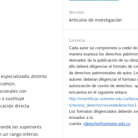
Sección
Artículos de investigación
Licencia
Cada autor se compromete a ceder de
manera expresa los derechos patrimon
derivados de la publicación de su obra
ello deberá diligenciar el formato de c
de derechos patrimoniales de autor.
L
especializado, distinto
autores deberan diligenciar el formato 
l común,
autorización de cesión de derechos, q
acionales con
encuentra en el siguiente enlace:
a o sustituye
http://rcientificas.uninorte.edu.co/doc
icación directa
s/revista_derecho/cesiondederechos1
Los formatos diligenciados deberán se
enviados a la
cuenta:
rderecho@uninorte.edu.co
donde las superiores
 un rango inferior,