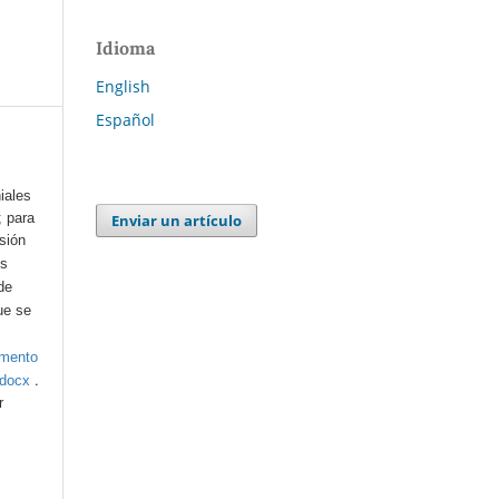
Idioma
English
Español
iales
; para
Enviar un artículo
esión
os
de
ue se
umento
.
.docx
r