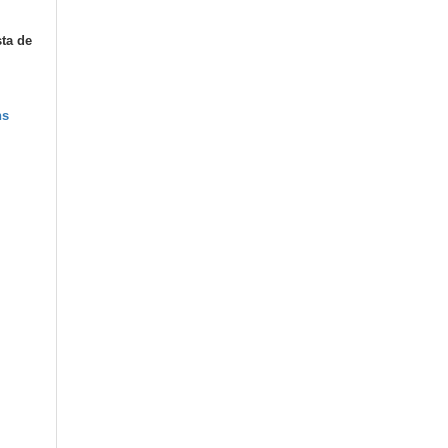
sta de
ns