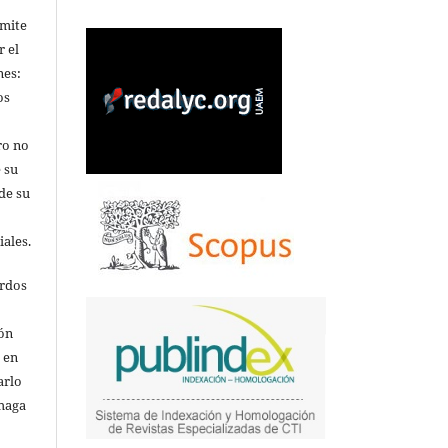
rmite
r el
nes:
os
ro no
 su
de su
iales.
erdos
ión
o en
arlo
 haga