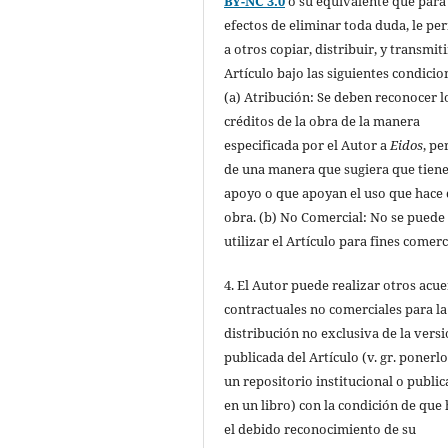
BY-NC 3.0
o su equivalente que para
efectos de eliminar toda duda, le pe
a otros copiar, distribuir, y transmiti
Artículo bajo las siguientes condicio
(a) Atribución: Se deben reconocer l
créditos de la obra de la manera
especificada por el Autor a
Eidos
, pe
de una manera que sugiera que tiene
apoyo o que apoyan el uso que hace 
obra. (b) No Comercial: No se puede
utilizar el Artículo para fines comerc
4. El Autor puede realizar otros acu
contractuales no comerciales para la
distribución no exclusiva de la vers
publicada del Artículo (v. gr. ponerl
un repositorio institucional o public
en un libro) con la condición de que
el debido reconocimiento de su