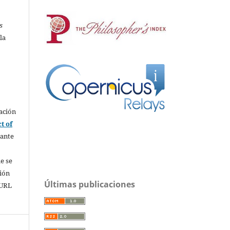
s
la
ación
t of
rante
e se
sión
Últimas publicaciones
 URL