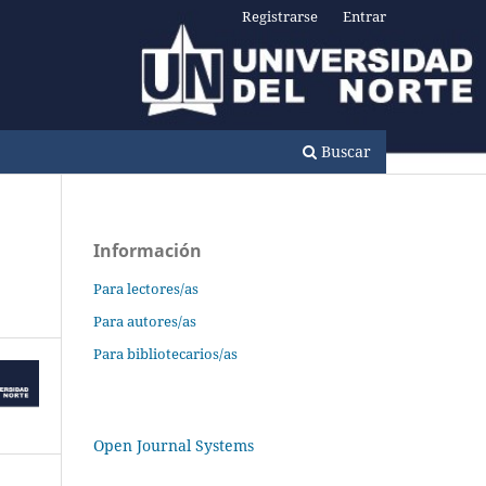
Registrarse
Entrar
Buscar
Información
Para lectores/as
Para autores/as
Para bibliotecarios/as
Open Journal Systems