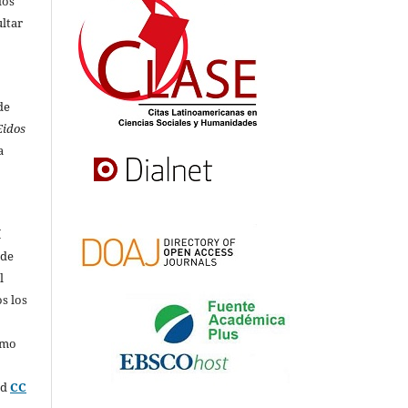
dos
ultar
de
Eidos
a
í
 de
l
s los
omo
ed
CC