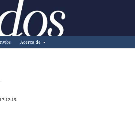
nvíos
Acerca de
o
17-12-15