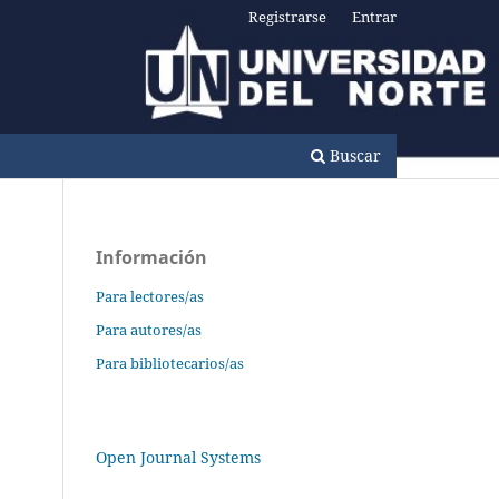
Registrarse
Entrar
Buscar
Información
Para lectores/as
Para autores/as
Para bibliotecarios/as
Open Journal Systems