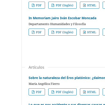
PDF
PDF (Inglés)
HTML
In Memoriam Jairo Iván Escobar Moncada
Departamento Humanidades y Filosofía
PDF
PDF (Inglés)
HTML
Artículos
Sobre la naturaleza del Éros platónico: ¿daímo
María Angélica Fierro
PDF
PDF (Inglés)
HTML
Lo que es por accidente y sus diversas causas e