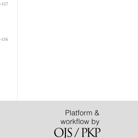
-127
-156