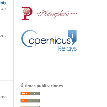
onty
-333
-357
Últimas publicaciones
-362