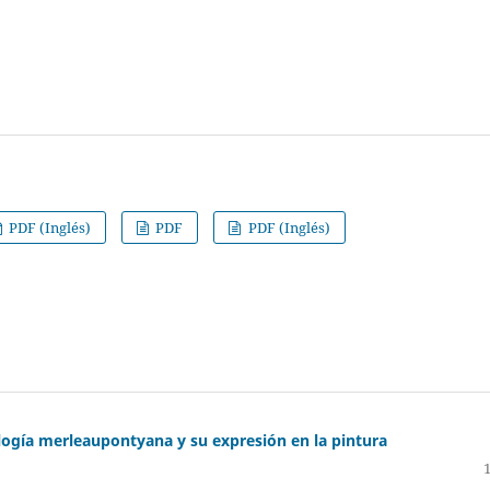
PDF (Inglés)
PDF
PDF (Inglés)
ogía merleaupontyana y su expresión en la pintura