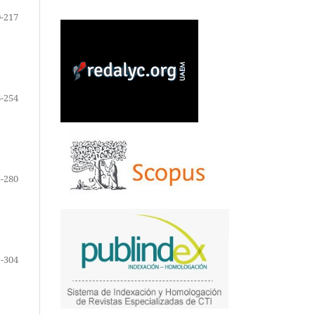
-217
-254
-280
-304