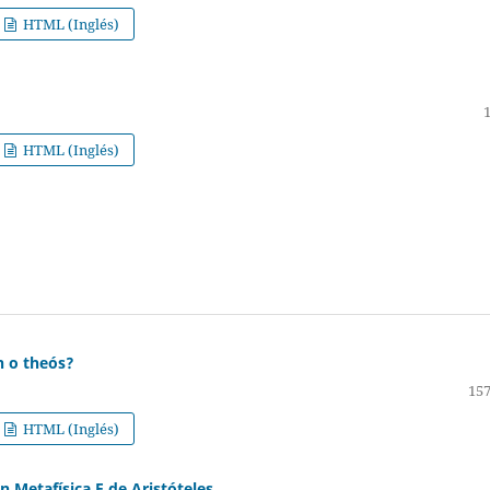
HTML (Inglés)
HTML (Inglés)
n o theós?
157
HTML (Inglés)
n Metafísica E de Aristóteles