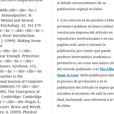
el debido reconocimiento de su
publicación original en
Eidos
.
68b</div><div><br />
; Atmanspacher, H.
5. A los Autores se les permite y
Eido
f Mental and Neural
 Psychology ,32, 161-179.
promueve publicar en línea (online) 
iv><br /></div><div><br />
versión pre-impresa del Artículo en
y Short Introduction.
repositorios institucionales o en sus
 J. (1999). Making Sense
páginas web, antes y durante la
i:
publicación, por cuanto que puede
><div><br /></div>
Near Enough. Princeton:
producir intercambios académicos
iv><div><br /></div>
productivos, así como una mayor cit
Issues. Synthese, 151,
del Artículo publicado (ver
The Effec
div><br /></div><div><br
Open Access
). Dicha publicación du
oaches to the
el proceso de producción y en la
ional Journal of Computer
680880303.73</div><div>
publicación del Artículo se espera qu
2006). The Emergence of
actualice al momento de salir la ver
gy. Cambridge: Cambridge
final, incluyendo una referencia a la
r /></div><div>Nagel, E.
de
Eidos
.
rcourt, Brace and World.
y, A. (2009). Physical