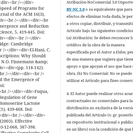
Atribución-NoComercial 3.0 Unport
<div><br /></div>
d Speed of Programs for
BY-NC 3.0
o su equivalente que para
rnal of the ACM 16(3),
efectos de eliminar toda duda, le pe
iv><br /></div><div><br
a otros copiar, distribuir, y transmiti
Emergence and Reduction
Artículo bajo las siguientes condicio
ience, 5, 419-445. Doi:
(a) Atribución: Se deben reconocer l
iv><div><br /></div>
ridge: Cambridge
créditos de la obra de la manera
r /></div><div>El-Hani, C.
especificada por el Autor a
Eidos
, pe
escriptions: Why Should
de una manera que sugiera que tiene
, N.O. Finnemann &amp;
apoyo o que apoyan el uso que hace 
iv><div>(pp. 118-142).
obra. (b) No Comercial: No se puede
br /></div><div><br />
nd the Emergence of
utilizar el Artículo para fines comerc
oi:
<br /></div><div>Fuqua,
4. El Autor puede realizar otros acu
 Regulation of Gene
contractuales no comerciales para la
l-Homoserine Lactone
distribución no exclusiva de la vers
), 439-468. Doi:
publicada del Artículo (v. gr. ponerl
<div><br /></div><div>
(2003). Effective
un repositorio institucional o public
3-12-068, 387-398.
en un libro) con la condición de que
ffective-Complexity-Gell-