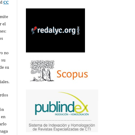
ed
CC
rmite
r el
nes:
os
ro no
 su
de su
iales.
erdos
ión
o en
arlo
 haga