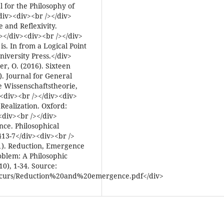
 for the Philosophy of
/div><div><br /></div>
e and Reflexivity.
/></div><div><br /></div>
is. In from a Logical Point
niversity Press.</div>
r, O. (2016). Sixteen
. Journal for General
ne Wissenschaftstheorie,
><div><br /></div><div>
Realization. Oxford:
<div><br /></div>
ce. Philosophical
413-7</div><div><br />
01). Reduction, Emergence
blem: A Philosophic
10), 1-34. Source:
isc/curs/Reduction%20and%20emergence.pdf</div>