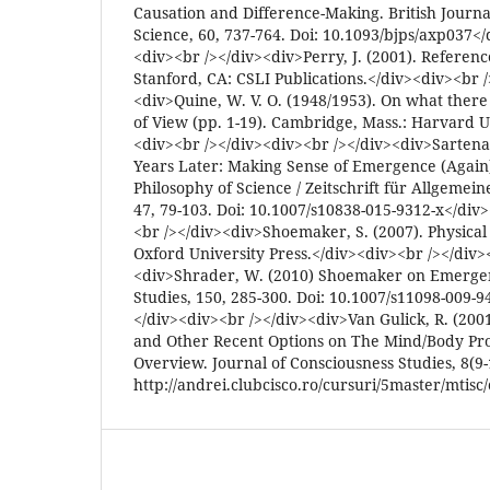
Causation and Difference-Making. British Journal
Science, 60, 737-764. Doi: 10.1093/bjps/axp037<
<div><br /></div><div>Perry, J. (2001). Referenc
Stanford, CA: CSLI Publications.</div><div><br 
<div>Quine, W. V. O. (1948/1953). On what there 
of View (pp. 1-19). Cambridge, Mass.: Harvard U
<div><br /></div><div><br /></div><div>Sartenae
Years Later: Making Sense of Emergence (Again)
Philosophy of Science / Zeitschrift für Allgemei
47, 79-103. Doi: 10.1007/s10838-015-9312-x</div
<br /></div><div>Shoemaker, S. (2007). Physical 
Oxford University Press.</div><div><br /></div>
<div>Shrader, W. (2010) Shoemaker on Emergen
Studies, 150, 285-300. Doi: 10.1007/s11098-009-9
</div><div><br /></div><div>Van Gulick, R. (20
and Other Recent Options on The Mind/Body Pro
Overview. Journal of Consciousness Studies, 8(9-
http://andrei.clubcisco.ro/cursuri/5master/mt