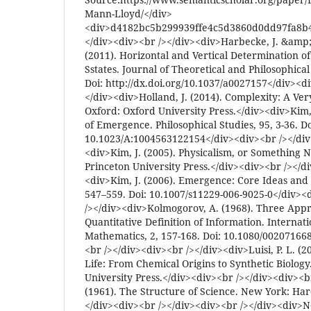
Mann-Lloyd/</div>
<div>d4182bc5b299939ffe4c5d3860d0dd97fa8b4
</div><div><br /></div><div>Harbecke, J. &amp
(2011). Horizontal and Vertical Determination o
Sstates. Journal of Theoretical and Philosophical
Doi: http://dx.doi.org/10.1037/a0027157</div><d
</div><div>Holland, J. (2014). Complexity: A Ver
Oxford: Oxford University Press.</div><div>Kim,
of Emergence. Philosophical Studies, 95, 3-36. Do
10.1023/A:1004563122154</div><div><br /></div
<div>Kim, J. (2005). Physicalism, or Something 
Princeton University Press.</div><div><br /></d
<div>Kim, J. (2006). Emergence: Core Ideas and 
547–559. Doi: 10.1007/s11229-006-9025-0</div><
/></div><div>Kolmogorov, A. (1968). Three Appr
Quantitative Definition of Information. Internat
Mathematics, 2, 157-168. Doi: 10.1080/0020716
<br /></div><div><br /></div><div>Luisi, P. L. (
Life: From Chemical Origins to Synthetic Biolo
University Press.</div><div><br /></div><div><b
(1961). The Structure of Science. New York: Ha
</div><div><br /></div><div><br /></div><div>Ne