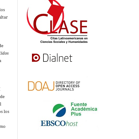
dos
ultar
de
Eidos
a
í
 de
l
s los
omo