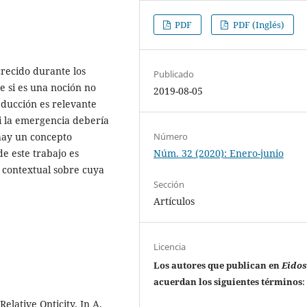
PDF
PDF (Inglés)
crecido durante los
Publicado
e si es una noción no
2019-08-05
reducción es relevante
si la emergencia debería
Número
hay un concepto
Núm. 32 (2020): Enero-junio
de este trabajo es
contextual sobre cuya
Sección
Artículos
Licencia
Los autores que publican en
Eido
acuerdan los siguientes términos
:
lative Onticity. In A.