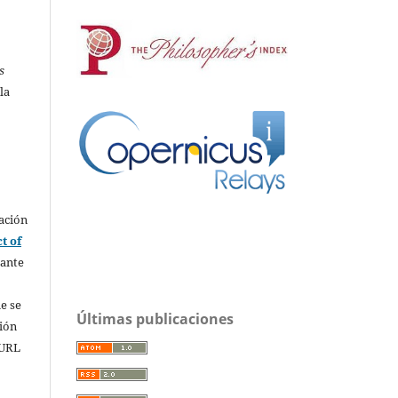
s
la
ación
t of
rante
e se
Últimas publicaciones
sión
 URL