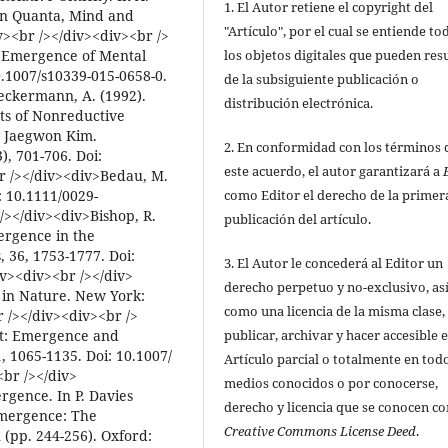
1. El Autor retiene el copyright del
On Quanta, Mind and
"Artículo", por el cual se entiende to
v><br /></div><div><br />
los objetos digitales que pueden res
l Emergence of Mental
10.1007/s10339-015-0658-0.
de la subsiguiente publicación o
eckermann, A. (1992).
distribución electrónica.
ts of Nonreductive
, Jaegwon Kim.
2. En conformidad con los términos 
, 701-706. Doi:
este acuerdo, el autor garantizará a
r /></div><div>Bedau, M.
como Editor el derecho de la primer
: 10.1111/0029-
/></div><div>Bishop, R.
publicación del artículo.
ergence in the
, 36, 1753-1777. Doi:
3. El Autor le concederá al Editor un
iv><div><br /></div>
derecho perpetuo y no-exclusivo, as
e in Nature. New York:
como una licencia de la misma clase,
 /></div><div><br />
publicar, archivar y hacer accesible e
ent: Emergence and
, 1065-1135. Doi: 10.1007/
Artículo parcial o totalmente en todo
<br /></div>
medios conocidos o por conocerse,
gence. In P. Davies
derecho y licencia que se conocen c
Emergence: The
Creative Commons License Deed
.
 (pp. 244-256). Oxford: