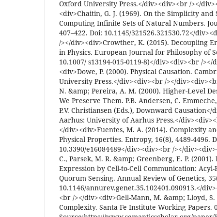
Oxford University Press.</div><div><br /></div>
<div>Chaitin, G. J. (1969). On the Simplicity an
Computing Infinite Sets of Natural Numbers. Jou
407–422. Doi: 10.1145/321526.321530.72</div><d
/></div><div>Crowther, K. (2015). Decoupling 
in Physics. European Journal for Philosophy of Sc
10.1007/ s13194-015-0119-8)</div><div><br /></d
<div>Dowe, P. (2000). Physical Causation. Camb
University Press.</div><div><br /></div><div><b
N. &amp; Pereira, A. M. (2000). Higher-Level D
We Preserve Them. P.B. Andersen, C. Emmeche
P.V. Christiansen (Eds.), Downward Causation</d
Aarhus: University of Aarhus Press.</div><div><
</div><div>Fuentes, M. A. (2014). Complexity a
Physical Properties. Entropy, 16(8), 4489-4496. D
10.3390/e16084489</div><div><br /></div><div>
C., Parsek, M. R. &amp; Greenberg, E. P. (2001).
Expression by Cell-to-Cell Communication: Acy
Quorum Sensing. Annual Review of Genetics, 35(1
10.1146/annurev.genet.35.102401.090913.</div>
<br /></div><div>Gell-Mann, M. &amp; Lloyd, S. 
Complexity. Santa Fe Institute Working Papers. 0
Source:https://www.semanticscholar.org/paper/E