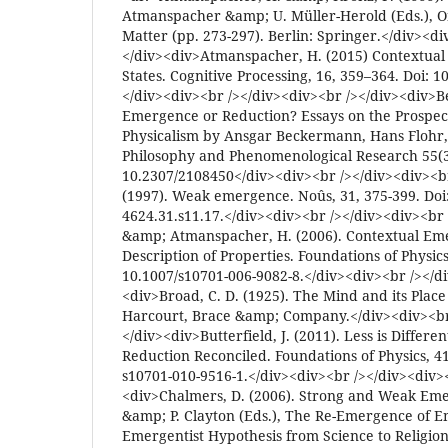
Atmanspacher &amp; U. Müller-Herold (Eds.), 
Matter (pp. 273-297). Berlin: Springer.</div><di
</div><div>Atmanspacher, H. (2015) Contextua
States. Cognitive Processing, 16, 359–364. Doi: 
</div><div><br /></div><div><br /></div><div>B
Emergence or Reduction? Essays on the Prospec
Physicalism by Ansgar Beckermann, Hans Flohr
Philosophy and Phenomenological Research 55(3)
10.2307/2108450</div><div><br /></div><div><b
(1997). Weak emergence. Noûs, 31, 375-399. Doi
4624.31.s11.17.</div><div><br /></div><div><br 
&amp; Atmanspacher, H. (2006). Contextual Em
Description of Properties. Foundations of Physics
10.1007/s10701-006-9082-8.</div><div><br /></d
<div>Broad, C. D. (1925). The Mind and its Plac
Harcourt, Brace &amp; Company.</div><div><br
</div><div>Butterfield, J. (2011). Less is Differ
Reduction Reconciled. Foundations of Physics, 41
s10701-010-9516-1.</div><div><br /></div><div>
<div>Chalmers, D. (2006). Strong and Weak Emer
&amp; P. Clayton (Eds.), The Re-Emergence of 
Emergentist Hypothesis from Science to Religion