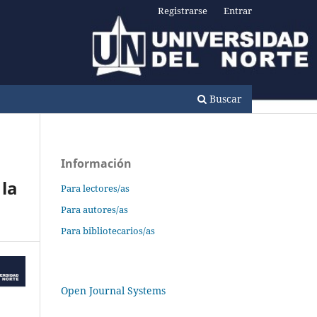
Registrarse
Entrar
Buscar
Información
 la
Para lectores/as
Para autores/as
Para bibliotecarios/as
Open Journal Systems