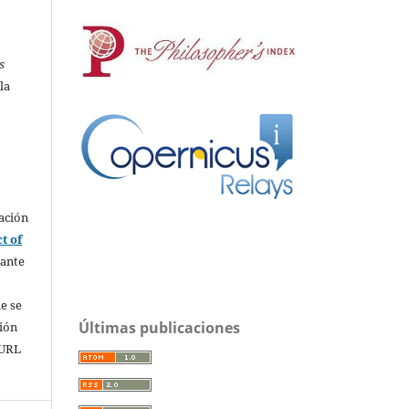
s
la
ación
t of
rante
e se
Últimas publicaciones
sión
 URL