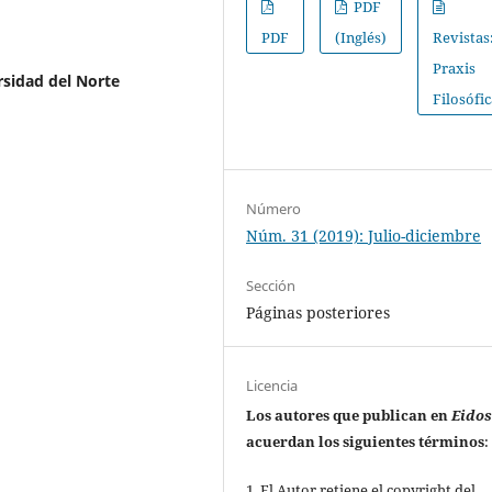
PDF
PDF
(Inglés)
Revistas
Praxis
sidad del Norte
Filosófi
Número
Núm. 31 (2019): Julio-diciembre
Sección
Páginas posteriores
Licencia
Los autores que publican en
Eido
acuerdan los siguientes términos
:
1. El Autor retiene el copyright del