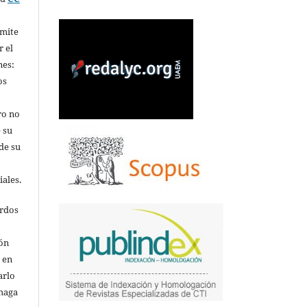
rmite
r el
nes:
os
ro no
 su
de su
iales.
erdos
ión
o en
arlo
 haga