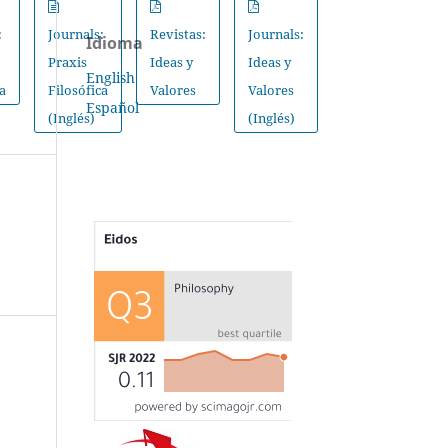
:
Journals:
Revistas:
Journals:
Idioma
Praxis
Ideas y
Ideas y
English
ca
Filosófica
Valores
Valores
Español
(Inglés)
(Inglés)
s