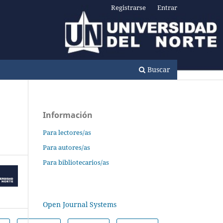
Registrarse
Entrar
Buscar
Información
Para lectores/as
Para autores/as
Para bibliotecarios/as
Open Journal Systems