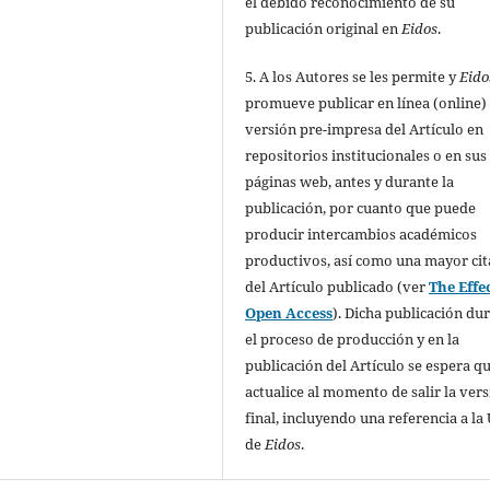
el debido reconocimiento de su
publicación original en
Eidos
.
5. A los Autores se les permite y
Eido
promueve publicar en línea (online) 
versión pre-impresa del Artículo en
repositorios institucionales o en sus
páginas web, antes y durante la
publicación, por cuanto que puede
producir intercambios académicos
productivos, así como una mayor cit
del Artículo publicado (ver
The Effec
Open Access
). Dicha publicación du
el proceso de producción y en la
publicación del Artículo se espera qu
actualice al momento de salir la ver
final, incluyendo una referencia a la
de
Eidos
.