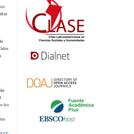
dos
ultar
de
Eidos
a
í
 de
l
s los
omo
ed
CC