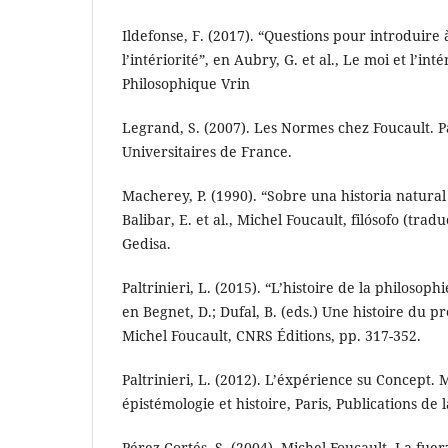
Ildefonse, F. (2017). “Questions pour introduire 
l’intériorité”, en Aubry, G. et al., Le moi et l’inté
Philosophique Vrin
Legrand, S. (2007). Les Normes chez Foucault. Pa
Universitaires de France.
Macherey, P. (1990). “Sobre una historia natural
Balibar, E. et al., Michel Foucault, filósofo (trad
Gedisa.
Paltrinieri, L. (2015). “L’histoire de la philosoph
en Begnet, D.; Dufal, B. (eds.) Une histoire du pr
Michel Foucault, CNRS Éditions, pp. 317-352.
Paltrinieri, L. (2012). L’éxpérience su Concept. 
épistémologie et histoire, Paris, Publications de
Pérez Cortés, S. (2004). Michel Foucault. La fuerz