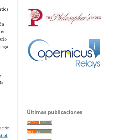
erdos
ión
o en
arlo
 haga
s
la
Últimas publicaciones
ación
t of