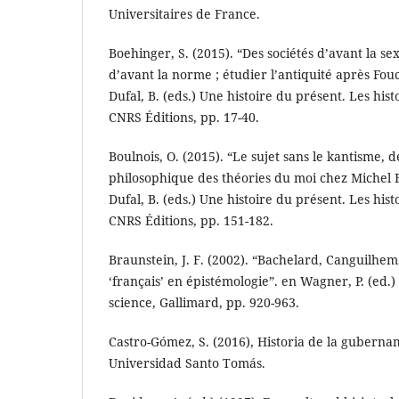
Universitaires de France.
Boehinger, S. (2015). “Des sociétés d’avant la sex
d’avant la norme ; étudier l’antiquité après Fouc
Dufal, B. (eds.) Une histoire du présent. Les hist
CNRS Éditions, pp. 17-40.
Boulnois, O. (2015). “Le sujet sans le kantisme, 
philosophique des théories du moi chez Michel F
Dufal, B. (eds.) Une histoire du présent. Les hist
CNRS Éditions, pp. 151-182.
Braunstein, J. F. (2002). “Bachelard, Canguilhem,
‘français’ en épistémologie”. en Wagner, P. (ed.)
science, Gallimard, pp. 920-963.
Castro-Gómez, S. (2016), Historia de la gubernam
Universidad Santo Tomás.