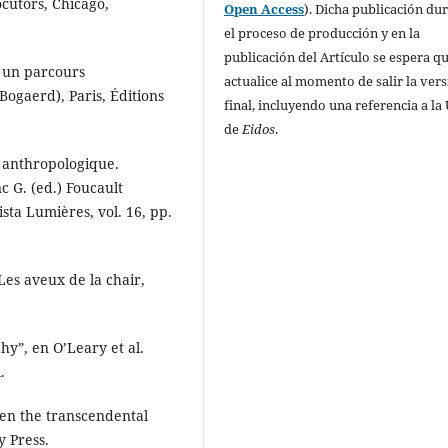
ocutors, Chicago,
Open Access
). Dicha publicación du
el proceso de producción y en la
publicación del Artículo se espera qu
, un parcours
actualice al momento de salir la ver
ogaerd), Paris, Éditions
final, incluyendo una referencia a la
de
Eidos
.
f anthropologique.
c G. (ed.) Foucault
sta Lumières, vol. 16, pp.
 Les aveux de la chair,
hy”, en O’Leary et al.
.
ween the transcendental
y Press.