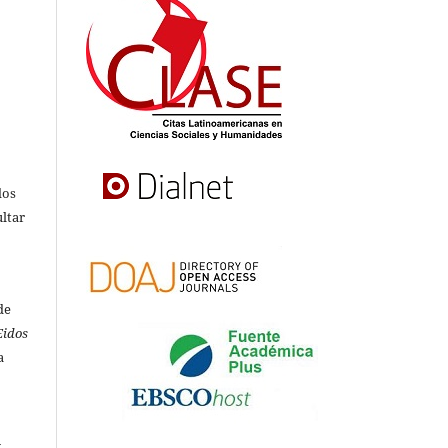
s
dos
ultar
de
Eidos
a