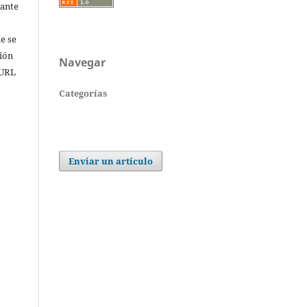
rante
e se
sión
Navegar
 URL
Categorías
Enviar un artículo