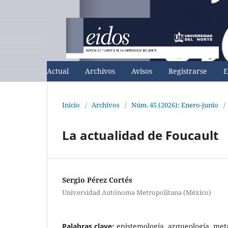
Actual
Archivos
Avisos
Registrarse
E
Inicio
/
Archivos
/
Núm. 45 (2026): Enero-junio
/
La actualidad de Foucault
Sergio Pérez Cortés
Universidad Autónoma Metropolitana (México)
Palabras clave:
epistemología, arqueología, meta