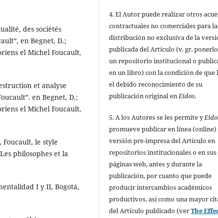
4. El Autor puede realizar otros acu
contractuales no comerciales para la
ualité, des sociétés
distribución no exclusiva de la vers
ault”, en Begnet, D.;
publicada del Artículo (v. gr. ponerl
oriens el Michel Foucault,
un repositorio institucional o public
en un libro) con la condición de que
el debido reconocimiento de su
destruction et analyse
publicación original en
Eidos
.
oucault”. en Begnet, D.;
oriens el Michel Foucault,
5. A los Autores se les permite y
Eido
promueve publicar en línea (online) 
versión pre-impresa del Artículo en
 Foucault, le style
repositorios institucionales o en sus
 Les philosophes et la
páginas web, antes y durante la
publicación, por cuanto que puede
entalidad I y II, Bogotá,
producir intercambios académicos
productivos, así como una mayor cit
del Artículo publicado (ver
The Effec