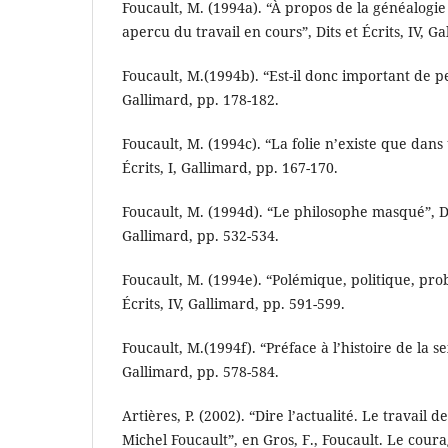
Foucault, M. (1994a). “À propos de la généalogie 
apercu du travail en cours”, Dits et Écrits, IV, G
Foucault, M.(1994b). “Est-il donc important de pen
Gallimard, pp. 178-182.
Foucault, M. (1994c). “La folie n’existe que dans 
Écrits, I, Gallimard, pp. 167-170.
Foucault, M. (1994d). “Le philosophe masqué”, Dits
Gallimard, pp. 532-534.
Foucault, M. (1994e). “Polémique, politique, prob
Écrits, IV, Gallimard, pp. 591-599.
Foucault, M.(1994f). “Préface à l’histoire de la sex
Gallimard, pp. 578-584.
Artières, P. (2002). “Dire l’actualité. Le travail 
Michel Foucault”, en Gros, F., Foucault. Le coura