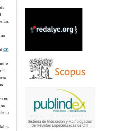
í
 de
l
s los
omo
ed
CC
rmite
r el
nes:
os
ro no
 su
de su
iales.