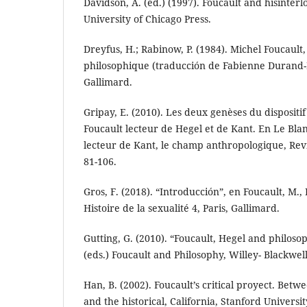
Davidson, A. (ed.) (1997). Foucault and hisinterl
University of Chicago Press.
Dreyfus, H.; Rabinow, P. (1984). Michel Foucault
philosophique (traducción de Fabienne Durand-B
Gallimard.
Gripay, E. (2010). Les deux genèses du dispositi
Foucault lecteur de Hegel et de Kant. En Le Blan
lecteur de Kant, le champ anthropologique, Revi
81-106.
Gros, F. (2018). “Introducción”, en Foucault, M.,
Histoire de la sexualité 4, Paris, Gallimard.
Gutting, G. (2010). “Foucault, Hegel and philosop
(eds.) Foucault and Philosophy, Willey- Blackwell
Han, B. (2002). Foucault’s critical proyect. Bet
and the historical, California, Stanford Universit