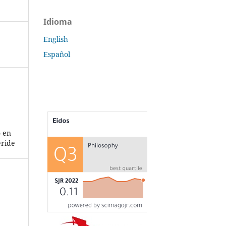
Idioma
English
Español
 en
éride