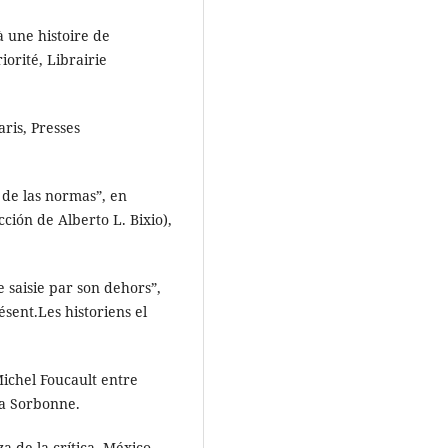
à une histoire de
riorité, Librairie
ris, Presses
 de las normas”, en
ucción de Alberto L. Bixio),
ie saisie par son dehors”,
ésent.Les historiens el
Michel Foucault entre
 la Sorbonne.
a de la crítica, México,