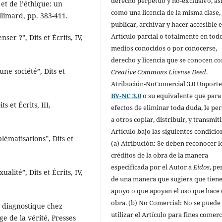
derecho perpetuo y no-exclusivo, as
et de l’éthique: un
como una licencia de la misma clase,
allimard, pp. 383-411.
publicar, archivar y hacer accesible e
Artículo parcial o totalmente en todo
ser ?”, Dits et Écrits, IV,
medios conocidos o por conocerse,
derecho y licencia que se conocen c
une société”, Dits et
Creative Commons License Deed
.
Atribución-NoComercial 3.0 Unport
BY-NC 3.0
o su equivalente que para
 et Écrits, III,
efectos de eliminar toda duda, le pe
a otros copiar, distribuir, y transmiti
Artículo bajo las siguientes condicio
lématisations”, Dits et
(a) Atribución: Se deben reconocer l
créditos de la obra de la manera
especificada por el Autor a
Eidos
, pe
ualité”, Dits et Écrits, IV,
de una manera que sugiera que tiene
apoyo o que apoyan el uso que hace 
obra. (b) No Comercial: No se puede
de diagnostique chez
utilizar el Artículo para fines comerc
ge de la vérité, Presses