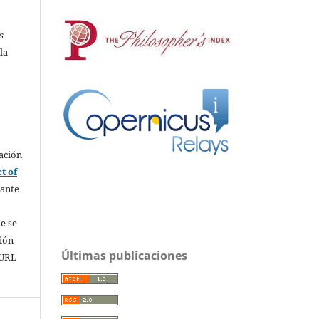
s
la
ación
t of
rante
e se
sión
Últimas publicaciones
 URL