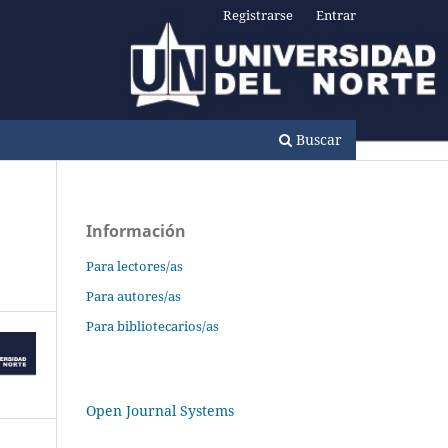
Registrarse
Entrar
Buscar
Información
Para lectores/as
Para autores/as
Para bibliotecarios/as
Open Journal Systems