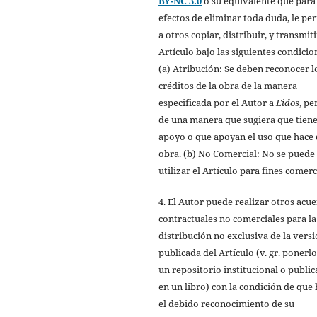
BY-NC 3.0
o su equivalente que para
efectos de eliminar toda duda, le pe
a otros copiar, distribuir, y transmiti
Artículo bajo las siguientes condicio
(a) Atribución: Se deben reconocer l
créditos de la obra de la manera
especificada por el Autor a
Eidos
, pe
de una manera que sugiera que tiene
apoyo o que apoyan el uso que hace 
obra. (b) No Comercial: No se puede
utilizar el Artículo para fines comerc
4. El Autor puede realizar otros acu
contractuales no comerciales para la
distribución no exclusiva de la vers
publicada del Artículo (v. gr. ponerl
un repositorio institucional o public
en un libro) con la condición de que
el debido reconocimiento de su