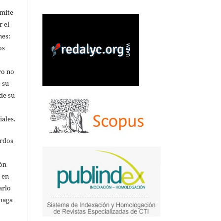
rmite
r el
nes:
os
ro no
 su
de su
iales.
erdos
ión
o en
arlo
 haga