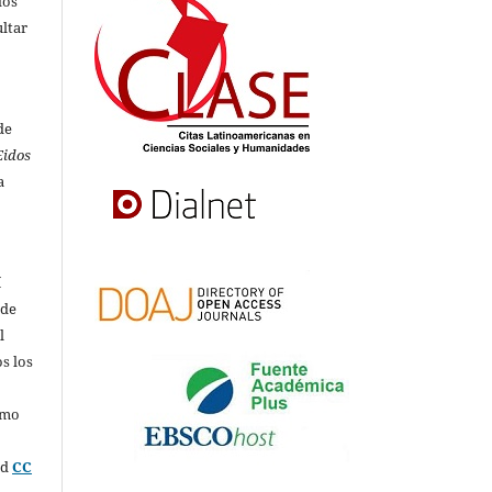
dos
ultar
de
Eidos
a
í
 de
l
s los
omo
ed
CC