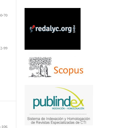
60-70
72-99
-106