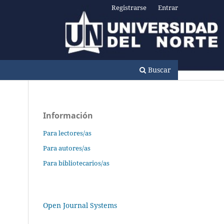
Registrarse
Entrar
Buscar
Información
Para lectores/as
Para autores/as
Para bibliotecarios/as
Open Journal Systems