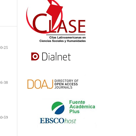
10-25
26-38
40-59