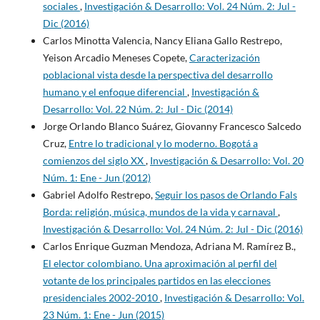
sociales
,
Investigación & Desarrollo: Vol. 24 Núm. 2: Jul -
Dic (2016)
Carlos Minotta Valencia, Nancy Eliana Gallo Restrepo,
Yeison Arcadio Meneses Copete,
Caracterización
poblacional vista desde la perspectiva del desarrollo
humano y el enfoque diferencial
,
Investigación &
Desarrollo: Vol. 22 Núm. 2: Jul - Dic (2014)
Jorge Orlando Blanco Suárez, Giovanny Francesco Salcedo
Cruz,
Entre lo tradicional y lo moderno. Bogotá a
comienzos del siglo XX
,
Investigación & Desarrollo: Vol. 20
Núm. 1: Ene - Jun (2012)
Gabriel Adolfo Restrepo,
Seguir los pasos de Orlando Fals
Borda: religión, música, mundos de la vida y carnaval
,
Investigación & Desarrollo: Vol. 24 Núm. 2: Jul - Dic (2016)
Carlos Enrique Guzman Mendoza, Adriana M. Ramírez B.,
El elector colombiano. Una aproximación al perfil del
votante de los principales partidos en las elecciones
presidenciales 2002-2010
,
Investigación & Desarrollo: Vol.
23 Núm. 1: Ene - Jun (2015)