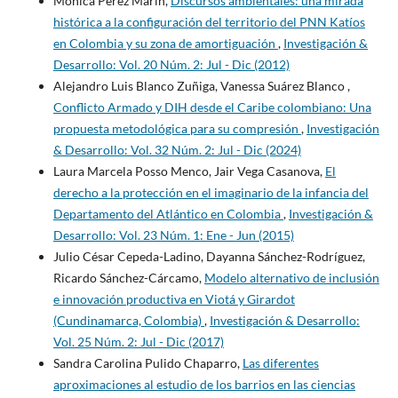
Mónica Pérez Marín,
Discursos ambientales: una mirada
histórica a la configuración del territorio del PNN Katíos
en Colombia y su zona de amortiguación
,
Investigación &
Desarrollo: Vol. 20 Núm. 2: Jul - Dic (2012)
Alejandro Luis Blanco Zuñiga, Vanessa Suárez Blanco ,
Conflicto Armado y DIH desde el Caribe colombiano: Una
propuesta metodológica para su compresión
,
Investigación
& Desarrollo: Vol. 32 Núm. 2: Jul - Dic (2024)
Laura Marcela Posso Menco, Jair Vega Casanova,
El
derecho a la protección en el imaginario de la infancia del
Departamento del Atlántico en Colombia
,
Investigación &
Desarrollo: Vol. 23 Núm. 1: Ene - Jun (2015)
Julio César Cepeda-Ladino, Dayanna Sánchez-Rodríguez,
Ricardo Sánchez-Cárcamo,
Modelo alternativo de inclusión
e innovación productiva en Viotá y Girardot
(Cundinamarca, Colombia)
,
Investigación & Desarrollo:
Vol. 25 Núm. 2: Jul - Dic (2017)
Sandra Carolina Pulido Chaparro,
Las diferentes
aproximaciones al estudio de los barrios en las ciencias