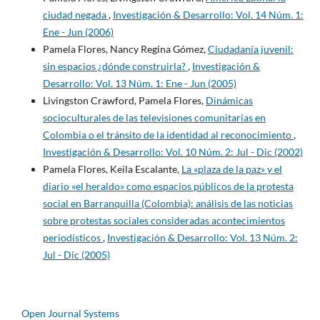
ciudad negada
,
Investigación & Desarrollo: Vol. 14 Núm. 1:
Ene - Jun (2006)
Pamela Flores, Nancy Regina Gómez,
Ciudadanía juvenil:
sin espacios ¿dónde construirla?
,
Investigación &
Desarrollo: Vol. 13 Núm. 1: Ene - Jun (2005)
Livingston Crawford, Pamela Flores,
Dinámicas
socioculturales de las televisiones comunitarias en
Colombia o el tránsito de la identidad al reconocimiento
,
Investigación & Desarrollo: Vol. 10 Núm. 2: Jul - Dic (2002)
Pamela Flores, Keila Escalante,
La «plaza de la paz» y el
diario «el heraldo» como espacios públicos de la protesta
social en Barranquilla (Colombia): análisis de las noticias
sobre protestas sociales consideradas acontecimientos
periodísticos
,
Investigación & Desarrollo: Vol. 13 Núm. 2:
Jul - Dic (2005)
Open Journal Systems