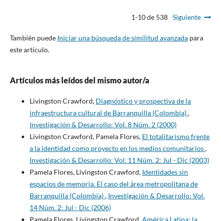
1-10 de 538
Siguiente
También puede
Iniciar una búsqueda de similitud avanzada
para
este artículo.
Artículos más leídos del mismo autor/a
Livingston Crawford,
Diagnóstico y prospectiva de la
infraestructura cultural de Barranquilla (Colombia)
,
Investigación & Desarrollo: Vol. 8 Núm. 2 (2000)
Livingston Crawford, Pamela Flores,
El totalitarismo frente
a la identidad como proyecto en los medios comunitarios
,
Investigación & Desarrollo: Vol. 11 Núm. 2: Jul - Dic (2003)
Pamela Flores, Livingston Crawford,
Identidades sin
espacios de memoria. El caso del área metropolitana de
Barranquilla (Colombia)
,
Investigación & Desarrollo: Vol.
14 Núm. 2: Jul - Dic (2006)
Pamela Flores, Livingston Crawford,
América Latina: la