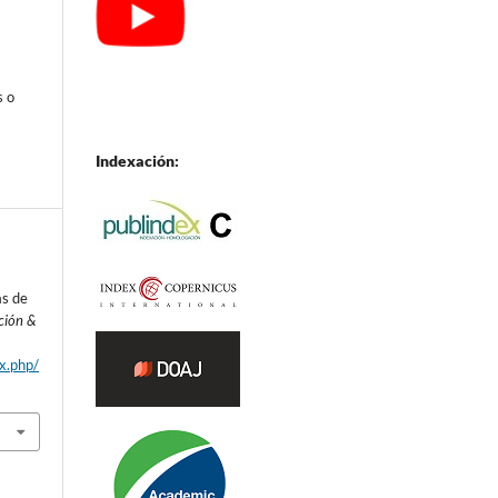
s o
Indexación:
as de
ción &
ex.php/