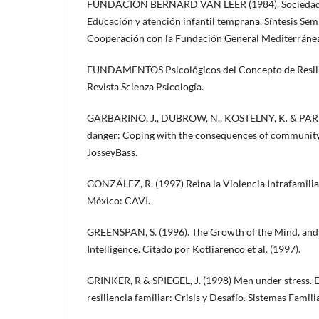
FUNDACIÓN BERNARD VAN LEER (1984). Sociedades
Educación y atención infantil temprana. Síntesis Sem
Cooperación con la Fundación General Mediterráne
FUNDAMENTOS Psicológicos del Concepto de Resilien
Revista Scienza Psicología.
GARBARINO, J., DUBROW, N., KOSTELNY, K. & PARDO
danger: Coping with the consequences of community 
JosseyBass.
GONZÁLEZ, R. (1997) Reina la Violencia Intrafamiliar
México: CAVI.
GREENSPAN, S. (1996). The Growth of the Mind, and
Intelligence. Citado por Kotliarenco et al. (1997).
GRINKER, R & SPIEGEL, J. (1998) Men under stress. E
resiliencia familiar: Crisis y Desafío. Sistemas Famil