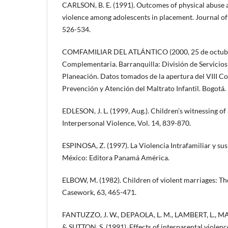
CARLSON, B. E. (1991). Outcomes of physical abuse 
violence among adolescents in placement. Journal of 
526-534.
COMFAMILIAR DEL ATLÁNTICO (2000, 25 de octubre
Complementaria. Barranquilla: División de Servicios 
Planeación. Datos tomados de la apertura del VIII 
Prevención y Atención del Maltrato Infantil. Bogotá.
EDLESON, J. L. (1999, Aug.). Children’s witnessing of
Interpersonal Violence, Vol. 14, 839-870.
ESPINOSA, Z. (1997). La Violencia Intrafamiliar y sus
México: Editora Panamá América.
ELBOW, M. (1982). Children of violent marriages: The
Casework, 63, 465-471.
FANTUZZO, J. W., DEPAOLA, L. M., LAMBERT, L., M
& SUTTON, S. (1991). Effects of interparental violenc