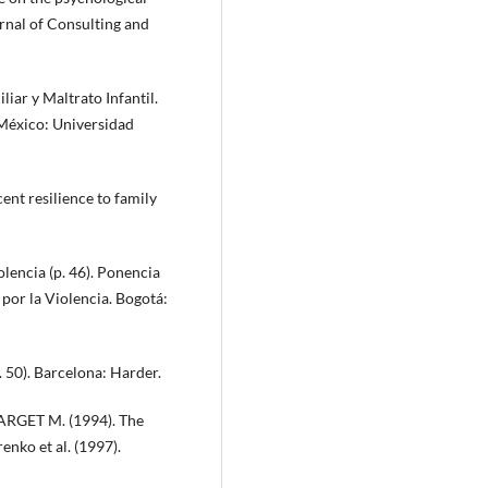
rnal of Consulting and
iar y Maltrato Infantil.
 México: Universidad
nt resilience to family
olencia (p. 46). Ponencia
 por la Violencia. Bogotá:
 50). Barcelona: Harder.
TARGET M. (1994). The
nko et al. (1997).