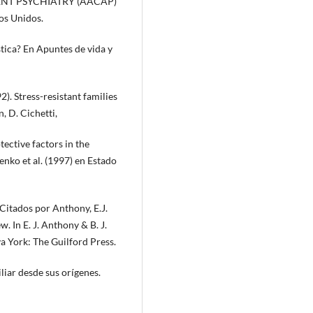
T PSYCHIATRY (AACAP)
dos Unidos.
stica? En Apuntes de vida y
. Stress-resistant families
n, D. Cichetti,
tective factors in the
nko et al. (1997) en Estado
itados por Anthony, E.J.
w. In E. J. Anthony & B. J.
va York: The Guilford Press.
iar desde sus orígenes.