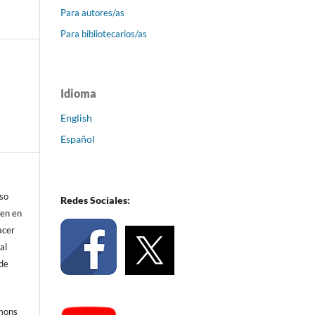
Para autores/as
Para bibliotecarios/as
Idioma
English
Español
eso
Redes Sociales:
ren en
acer
al
 de
mmons