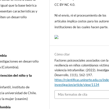
CC BY-NC 4.0.
 igual que la base teórica
resentan características y
Ni el envío, ni el procesamiento de los
iten un desarrollo
artículos implica costos para los autore
instituciones de las cuales hacen parte.
Cómo citar
ombia
Factores psicosociales asociados con la
estigaciones en desarrollo
resiliencia en niños colombianos víctim
a (Colombia).
violencia intrafamiliar. (2022).
Investiga
Desarrollo
,
11
(1), 162-197.
tención del niño y la
https://rcientificas.uninorte.edu.co/ind
investigacion/article/view/1134
nfantil, instituto de
cia universidad de Chile.
Más formatos de cita
y la mujer (ceanim)
olombia