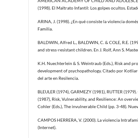
AMERICAN ACADEMY OF CHILD AND ADOLESCEN
(1998). El Maltrato Infantil: Los golpes ocultos. Esta
ARINA, J. (1998). ¿En qué consiste la violencia domé
Familia.
BALDWIN, Alfred L., BALDWIN, C. & COLE, R.E. (1992)
and stress-resistant children. En J. Rolf, Ann S. Maste
K.H. Nuechterlein & S. Weintraub (Eds.), Risk and pro
development of psychopathology. Citado por Kotliare
del arte en Resilencia.
BLEULER (1974), GARMEZY (1981), RUTTER (1979). C
(1987), Risk, Vulnerability, and Resilience: An overvie
Cohler (Eds.), The invulnerable Child (pp. 3-48). Nue
CAMPOS HERRERA, V. (2000). La violencia Intrafamil
(Internet).