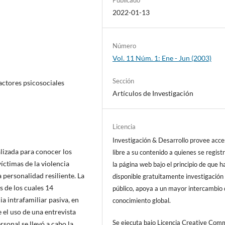
2022-01-13
Número
Vol. 11 Núm. 1: Ene - Jun (2003)
Sección
factores psicosociales
Artículos de Investigación
Licencia
Investigación & Desarrollo provee acc
ealizada para conocer los
libre a su contenido a quienes se regist
íctimas de la violencia
la página web bajo el principio de que h
 personalidad resiliente. La
disponible gratuitamente investigación 
 de los cuales 14
público, apoya a un mayor intercambio
ia intrafamiliar pasiva, en
conocimiento global.
 el uso de una entrevista
Se ejecuta bajo Licencia Creative Co
rsonal se llevó a cabo la