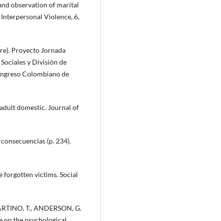
and observation of marital
Interpersonal Violence, 6,
). Proyecto Jornada
Sociales y División de
Congreso Colombiano de
 adult domestic. Journal of
 consecuencias (p. 234).
 forgotten victims. Social
ARTINO, T., ANDERSON, G.
e on the psychological