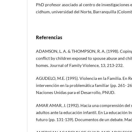
PhD profesor asociado al centro de investigaciones 
cidhum, universidad del Norte, Barranquilla (Colomb
Referencias
ADAMSON, L. A. & THOMPSON, R. A. (1998). Coping 
conflict by children exposed to spouse abuse and ch
homes. Journal of Family Violence, 13, 213-232.
AGUDELO, M.E. (1995). Violencia en la Familia. En Re
intervención en la problemática familiar (pp. 261- 2
Naciones Unidas para el Desarrollo, PNUD.
AMAR AMAR, J. (1992). Hacia una comprensión del ni
adultos ante la educación infantil. En La educación I
futuro (pp. 131-139). Documentos de un debate. Mad