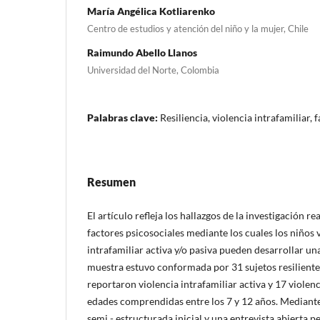
María Angélica Kotliarenko
Centro de estudios y atención del niño y la mujer, Chile
Raimundo Abello Llanos
Universidad del Norte, Colombia
Palabras clave:
Resiliencia, violencia intrafamiliar, 
Resumen
El artículo refleja los hallazgos de la investigación r
factores psicosociales mediante los cuales los niños v
intrafamiliar activa y/o pasiva pueden desarrollar una
muestra estuvo conformada por 31 sujetos resilientes
reportaron violencia intrafamiliar activa y 17 violenc
edades comprendidas entre los 7 y 12 años. Mediante
semi - estructurada inicial y una entrevista abierta pe