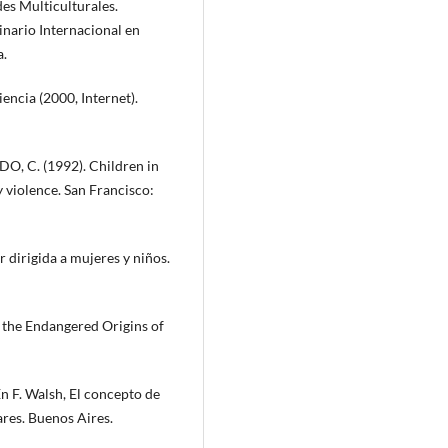
 Multiculturales.
inario Internacional en
a.
cia (2000, Internet).
, C. (1992). Children in
violence. San Francisco:
 dirigida a mujeres y niños.
 the Endangered Origins of
n F. Walsh, El concepto de
iares. Buenos Aires.