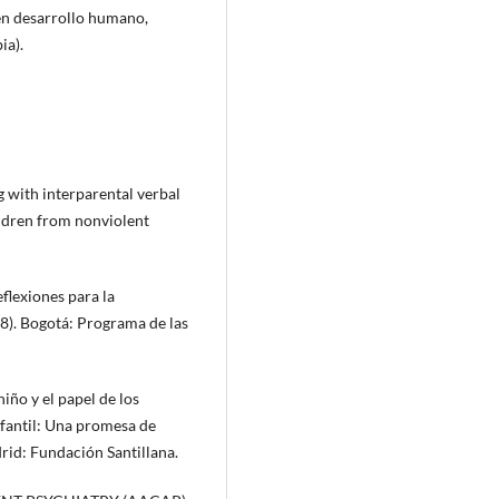
en desarrollo humano,
ia).
with interparental verbal
ildren from nonviolent
flexiones para la
68). Bogotá: Programa de las
ño y el papel de los
nfantil: Una promesa de
rid: Fundación Santillana.