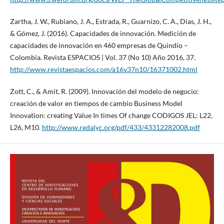
Zartha, J. W., Rubiano, J. A., Estrada, R., Guarnizo, C. A., Días, J. H.,
& Gómez, J. (2016). Capacidades de innovación. Medición de
capacidades de innovación en 460 empresas de Quindío –
Colombia. Revista ESPACIOS | Vol. 37 (No 10) Año 2016, 37.
http://www.revistaespacios.com/a16v37n10/16371002.html
Zott, C., & Amit, R. (2009). Innovación del modelo de negocio:
creación de valor en tiempos de cambio Business Model
Innovation: creating Value In times Of change CODIGOS JEL: L22,
L26, M10.
http://www.redalyc.org/pdf/433/43312282008.pdf