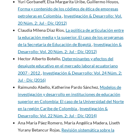
Yuri Gorbaneff, Elsa Margarita Uribe, Guillermo Hoyos,
Forma y contenido de los códigos de ética de empresas
petroleras en Colombia
,
Investigación & Desarrollo: Vol.
20 Núm. 2: Jul - Dic (2012)
Claudia Milena Diaz Rios,
La política de articulación entre
la educación media y la superior. El caso de los programas
de la Secretaría de Educación de Bogotá
,
Investigación &
Desarrollo: Vol. 20 Núm. 2: Jul - Dic (2012)
Hector Alberto Botello,
Determinantes y efectos del
desajuste educativo en el mercado laboral ecuatoriano
2007 - 2012
,
Investigación & Desarrollo: Vol. 24 Núm. 2:
Jul - Dic (2016)
Raimundo Abello, Katherine Pardo Sánchez,
Modelos de
investigación y desarrollo en instituciones de educación
superior en Colombia: El caso de la Universidad del Norte
en la región Caribe de Colombia
,
Investigación &
Desarrollo: Vol. 22 Núm. 2: Jul - Dic (2014)
Ana María Páez Romero, María Angélica Madera, Liseth
Yurany Betancur Rojas,
Revisión sistemática sobre la