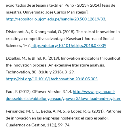
exportados de artesanía textil en Puno - 2013 y 2014.[Tesis de
maestría, Universidad José Carlos Mariátegui].
http://repositorio.ujcm.edu.pe/handle/20.500.12819/33
.
Distanont, A., & Khongmalai, O. (2018). The role of innovation in
creating a competitive advantage. Kasetsart Journal of Social
Sciences, 1–7.
https://doi.org/10.1016/j.kjss.2018.07.009
Dziallas, M., & Blind, K. (2019). Innovation indicators throughout
the innovation process: An extensive literature analysis.
Technovation, 80–81(July 2018), 3–29.
https://doi.org/10.1016/j.technovation.2018.05.005
Faul, F. (2012). GPower Version 3.1.4.
http://www.psycho.uni-
duesseldorf.de/abteilungen/aap/gpower3/download-and-register
Fernández, M. C. L., Bedia, A. M. S., & López, R. G. (2011). Patrones
de innovación en las empresas hosteleras: el caso español.
Cuadernos de Gestion, 11(1), 59–74.