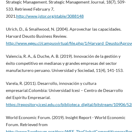
Strategic Management. Strategic Management Journal, 18(7), 509-
533. Retrieved February 7,
2021.
http://www.jstor.org/stable/3088148
Ulrich, D., & Smallwood, N. (2004). Aprovechar las capacidades.
Harvard Deusto Business Review.
http://www.egeu.cl/campusvirtual/file.php/1/Harvard_Deusto/Aprov
Valencia, R. A., & Duche, A. B. (2019). Innovación de la gestión y
éxito competitivo en medianas y grandes empresas del sector
manufacturero peruano. Universidad y Sociedad, 11(4), 141-153.
Varela, R. (2011). Desarrollo, innovación y cultura
empresarial.Colombia: Universidad Icesi – Centro de Desarrollo
del Espíritu Empresarial.
https://repository.icesi.edu.co/biblioteca_digital/bitstream/10906/
World Economic Forum. (2019). Insight Report - World Economic
Forum. Retrieved from
http://www3.weforum.org/docs/WEF_TheGlobalCompetitivenessRep