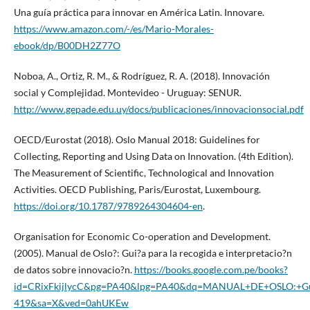
Una guía práctica para innovar en América Latin. Innovare.
https://www.amazon.com/-/es/Mario-Morales-
ebook/dp/B00DH2Z77O
Noboa, A., Ortiz, R. M., & Rodríguez, R. A. (2018). Innovación
social y Complejidad. Montevideo - Uruguay: SENUR.
http://www.gepade.edu.uy/docs/publicaciones/innovacionsocial.pdf
OECD/Eurostat (2018). Oslo Manual 2018: Guidelines for
Collecting, Reporting and Using Data on Innovation. (4th Edition).
The Measurement of Scientific, Technological and Innovation
Activities. OECD Publishing, Paris/Eurostat, Luxembourg.
https://doi.org/10.1787/9789264304604-en
.
Organisation for Economic Co-operation and Development.
(2005). Manual de Oslo?: Gui?a para la recogida e interpretacio?n
de datos sobre innovacio?n.
https://books.google.com.pe/books?
id=CRixFkijlycC&pg=PA40&lpg=PA40&dq=MANUAL+DE+OSLO:+Guía
419&sa=X&ved=0ahUKEw