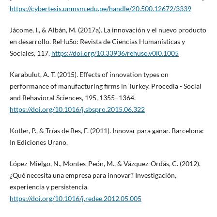
https://cybertesis.unmsm.edu.pe/handle/20.500.12672/3339
Jácome, I., & Albán, M. (2017a). La innovación y el nuevo producto
en desarrollo. ReHuSo: Revista de Ciencias Humanísticas y
Sociales, 117.
https://doi.org/10.33936/rehuso.v0i0.1005
Karabulut, A. T. (2015). Effects of innovation types on
performance of manufacturing firms in Turkey. Procedia - Social
and Behavioral Sciences, 195, 1355–1364.
https://doi.org/10.1016/j.sbspro.2015.06.322
Kotler, P., & Trías de Bes, F. (2011). Innovar para ganar. Barcelona:
In Ediciones Urano.
López-Mielgo, N., Montes-Peón, M., & Vázquez-Ordás, C. (2012).
¿Qué necesita una empresa para innovar? Investigación,
experiencia y persistencia.
https://doi.org/10.1016/j.redee.2012.05.005