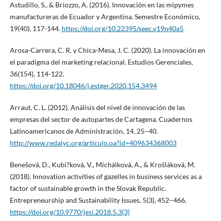
Astudillo, S., & Briozzo, A. (2016). Innovación en las mipymes
manufactureras de Ecuador y Argentina. Semestre Económico,
19(40), 117-144.
https://doi.org/10.22395/seec.v19n40a5
Arosa-Carrera, C. R. y Chica-Mesa, J. C. (2020). La innovación en
el paradigma del marketing relacional. Estudios Gerenciales,
36(154), 114-122.
https://doi.org/10.18046/j.estger.2020.154.3494
Arraut, C. L. (2012). Análisis del nivel de innovación de las
empresas del sector de autopartes de Cartagena. Cuadernos
Latinoamericanos de Administración, 14, 25–40.
http://www.redalyc.org/articulo.oa?id=409634368003
Benešová, D., Kubi?ková, V., Michálková, A., & Krošláková, M.
(2018). Innovation activities of gazelles in business services as a
factor of sustainable growth in the Slovak Republic.
Entrepreneurship and Sustainability Issues, 5(3), 452–466.
https://doi.org/10.9770/jesi.2018.5.3(3)