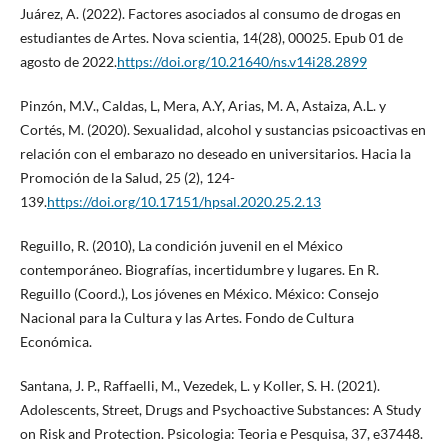
Juárez, A. (2022). Factores asociados al consumo de drogas en
estudiantes de Artes. Nova scientia, 14(28), 00025. Epub 01 de
agosto de 2022.
https://doi.org/10.21640/ns.v14i28.2899
Pinzón, M.V., Caldas, L, Mera, A.Y, Arias, M. A, Astaiza, A.L. y
Cortés, M. (2020). Sexualidad, alcohol y sustancias psicoactivas en
relación con el embarazo no deseado en universitarios. Hacia la
Promoción de la Salud, 25 (2), 124-
139.
https://doi.org/10.17151/hpsal.2020.25.2.13
Reguillo, R. (2010), La condición juvenil en el México
contemporáneo. Biografías, incertidumbre y lugares. En R.
Reguillo (Coord.), Los jóvenes en México. México: Consejo
Nacional para la Cultura y las Artes. Fondo de Cultura
Económica.
Santana, J. P., Raffaelli, M., Vezedek, L. y Koller, S. H. (2021).
Adolescents, Street, Drugs and Psychoactive Substances: A Study
on Risk and Protection. Psicologia: Teoria e Pesquisa, 37, e37448.