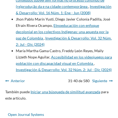
conteúdos subvertem formas no processo contínuo de
(re)produção da e na cidade contemporânea
,
Investigación
& Desarrollo: Vol. 16 Núm. 1: Ene - Jun (2008)
Jhon Pablo Marín Yusti, Diego Javier Colonia Padilla, José
Efraín Rivera Ocampo,
Etnoeducación con enfoque
decolonial en los colectivos Indígenas: una apuesta por la
paz de Colombia
,
Investigación & Desarrollo: Vol. 32 Núm.
2: Jul - Dic (2024)
María Martha Gama Castro, Freddy León Reyes, Maily
Lizzeth Nope Aguilar,
Accesibilidad en los videojuegos para
población con discapacidad visual en Colombia
,
Investigación & Desarrollo: Vol. 32 Núm. 2: Jul - Dic (2024)
Anterior
31-40 de 580
Siguiente
También puede
Iniciar una búsqueda de similitud avanzada
para
este artículo.
Open Journal Systems