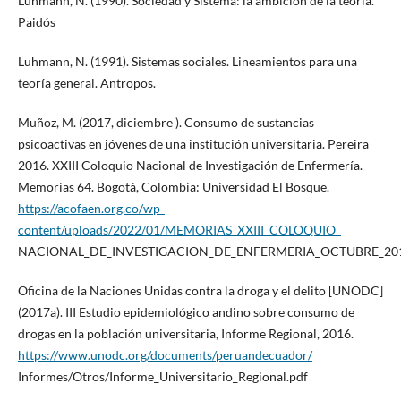
Luhmann, N. (1990). Sociedad y Sistema: la ambición de la teoría.
Paidós
Luhmann, N. (1991). Sistemas sociales. Lineamientos para una
teoría general. Antropos.
Muñoz, M. (2017, diciembre ). Consumo de sustancias
psicoactivas en jóvenes de una institución universitaria. Pereira
2016. XXIII Coloquio Nacional de Investigación de Enfermería.
Memorias 64. Bogotá, Colombia: Universidad El Bosque.
https://acofaen.org.co/wp-
content/uploads/2022/01/MEMORIAS_XXIII_COLOQUIO_
NACIONAL_DE_INVESTIGACION_DE_ENFERMERIA_OCTUBRE_201
Oficina de la Naciones Unidas contra la droga y el delito [UNODC]
(2017a). III Estudio epidemiológico andino sobre consumo de
drogas en la población universitaria, Informe Regional, 2016.
https://www.unodc.org/documents/peruandecuador/
Informes/Otros/Informe_Universitario_Regional.pdf