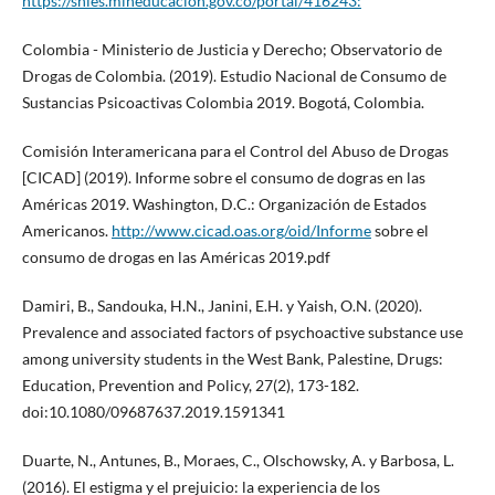
https://snies.mineducacion.gov.co/portal/416243:
Colombia - Ministerio de Justicia y Derecho; Observatorio de
Drogas de Colombia. (2019). Estudio Nacional de Consumo de
Sustancias Psicoactivas Colombia 2019. Bogotá, Colombia.
Comisión Interamericana para el Control del Abuso de Drogas
[CICAD] (2019). Informe sobre el consumo de dogras en las
Américas 2019. Washington, D.C.: Organización de Estados
Americanos.
http://www.cicad.oas.org/oid/Informe
sobre el
consumo de drogas en las Américas 2019.pdf
Damiri, B., Sandouka, H.N., Janini, E.H. y Yaish, O.N. (2020).
Prevalence and associated factors of psychoactive substance use
among university students in the West Bank, Palestine, Drugs:
Education, Prevention and Policy, 27(2), 173-182.
doi:10.1080/09687637.2019.1591341
Duarte, N., Antunes, B., Moraes, C., Olschowsky, A. y Barbosa, L.
(2016). El estigma y el prejuicio: la experiencia de los