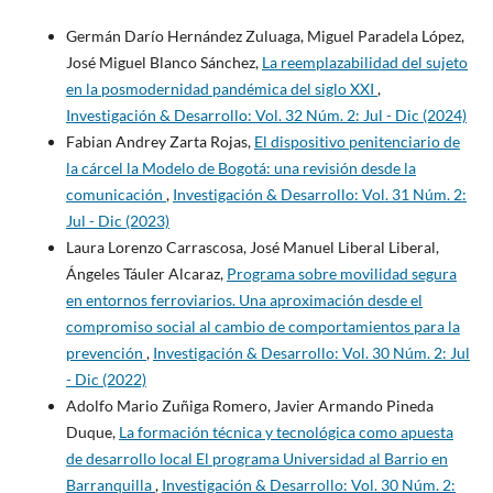
Germán Darío Hernández Zuluaga, Miguel Paradela López,
José Miguel Blanco Sánchez,
La reemplazabilidad del sujeto
en la posmodernidad pandémica del siglo XXI
,
Investigación & Desarrollo: Vol. 32 Núm. 2: Jul - Dic (2024)
Fabian Andrey Zarta Rojas,
El dispositivo penitenciario de
la cárcel la Modelo de Bogotá: una revisión desde la
comunicación
,
Investigación & Desarrollo: Vol. 31 Núm. 2:
Jul - Dic (2023)
Laura Lorenzo Carrascosa, José Manuel Liberal Liberal,
Ángeles Táuler Alcaraz,
Programa sobre movilidad segura
en entornos ferroviarios. Una aproximación desde el
compromiso social al cambio de comportamientos para la
prevención
,
Investigación & Desarrollo: Vol. 30 Núm. 2: Jul
- Dic (2022)
Adolfo Mario Zuñiga Romero, Javier Armando Pineda
Duque,
La formación técnica y tecnológica como apuesta
de desarrollo local El programa Universidad al Barrio en
Barranquilla
,
Investigación & Desarrollo: Vol. 30 Núm. 2: