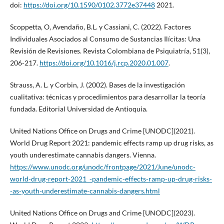
doi:
https://doi.org/10.1590/0102.3772e37448
2021.
Scoppetta, O, Avendaño, B.L. y Cassiani, C. (2022). Factores
Individuales Asociados al Consumo de Sustancias Ilícitas: Una
Revisión de Revisiones. Revista Colombiana de Psiquiatría, 51(3),
206-217.
https://doi.org/10.1016/j.rcp.2020.01.007
.
Strauss, A. L. y Corbin, J. (2002). Bases de la investigación
cualitativa: técnicas y procedimientos para desarrollar la teoría
fundada. Editorial Universidad de Antioquia.
United Nations Office on Drugs and Crime [UNODC](2021).
World Drug Report 2021: pandemic effects ramp up drug risks, as
youth underestimate cannabis dangers. Vienna.
https://www.unodc.org/unodc/frontpage/2021/June/unodc-
world-drug-report-2021_-pandemic-effects-ramp-up-drug-risks-
-as-youth-underestimate-cannabis-dangers.html
United Nations Office on Drugs and Crime [UNODC](2023).