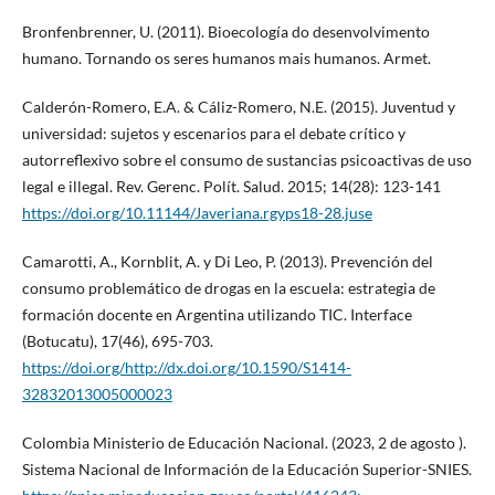
Bronfenbrenner, U. (2011). Bioecología do desenvolvimento
humano. Tornando os seres humanos mais humanos. Armet.
Calderón-Romero, E.A. & Cáliz-Romero, N.E. (2015). Juventud y
universidad: sujetos y escenarios para el debate crítico y
autorreflexivo sobre el consumo de sustancias psicoactivas de uso
legal e illegal. Rev. Gerenc. Polít. Salud. 2015; 14(28): 123-141
https://doi.org/10.11144/Javeriana.rgyps18-28.juse
Camarotti, A., Kornblit, A. y Di Leo, P. (2013). Prevención del
consumo problemático de drogas en la escuela: estrategia de
formación docente en Argentina utilizando TIC. Interface
(Botucatu), 17(46), 695-703.
https://doi.org/http://dx.doi.org/10.1590/S1414-
32832013005000023
Colombia Ministerio de Educación Nacional. (2023, 2 de agosto ).
Sistema Nacional de Información de la Educación Superior-SNIES.