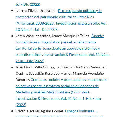
Jul - Dic (2022)
Norma Elizabeth Levrand,
El presupuesto público y la
protección del patrimonio cultural en Entre Ríos
(Argentina), 2008-2023
,
Investigación & Desarrollo: Vol.
33 Núm. 2: Jul - Dic (2025)
karen Vásquez santos, Jemay Mosquera Téllez ,
Aportes
conceptuales al diagnóstico para el ordenamiento
territorial periurbano desde un abordaje sistémico y
transdisciplinar
,
Investigación & Desarrollo: Vol. 31 Núm.
2: Jul - Dic (2023)
Juan David Villa Gómez, Santiago Rodas Cano, Sebastián
Ospina, Sebastián Restrepo Muriel, Manuela Avendaño
Ramírez,
Creencias sociales y orientaciones emocionales
colectivas sobre la protesta social en ciudadanos de
Medellín y su Área Metropolitana (Colombia)
,
Investigación & Desarrollo: Vol. 31 Núm. 1: Ene - Jun
(2023)
Edvânia Tôrres Aguiar Gomes,
Espaços liminares –