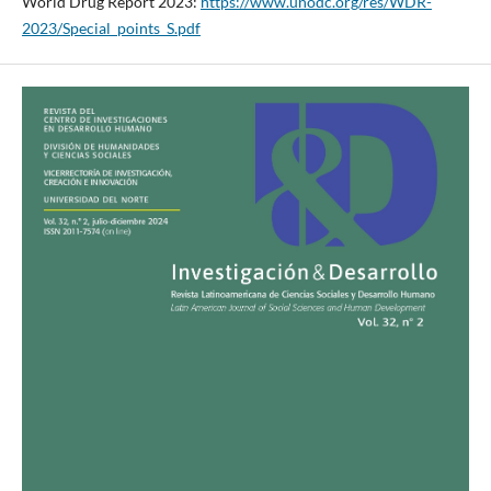
World Drug Report 2023:
https://www.unodc.org/res/WDR-
2023/Special_points_S.pdf