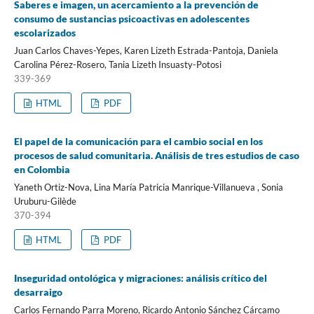
Saberes e imagen, un acercamiento a la prevención de
consumo de sustancias psicoactivas en adolescentes
escolarizados
Juan Carlos Chaves-Yepes, Karen Lizeth Estrada-Pantoja, Daniela
Carolina Pérez-Rosero, Tania Lizeth Insuasty-Potosi
339-369
HTML
PDF
El papel de la comunicación para el cambio social en los
procesos de salud comunitaria. Análisis de tres estudios de caso
en Colombia
Yaneth Ortiz-Nova, Lina María Patricia Manrique-Villanueva , Sonia
Uruburu-Gilède
370-394
HTML
PDF
Inseguridad ontológica y migraciones: análisis crítico del
desarraigo
Carlos Fernando Parra Moreno, Ricardo Antonio Sánchez Cárcamo