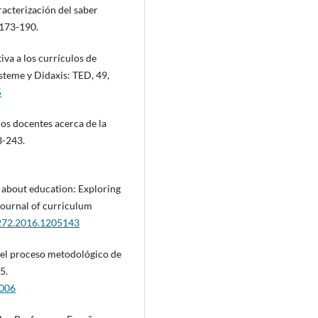
racterización del saber
 173-190.
iva a los currículos de
steme y Didaxis: TED, 49,
5
 los docentes acerca de la
3-243.
ng about education: Exploring
 Journal of curriculum
0272.2016.1205143
n del proceso metodológico de
5.
0006