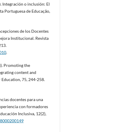
. Integración o inclusión: El
ista Portuguesa de Educação,
oncepciones de los Docentes
jora Institucional. Revista
213.
0010
.
8). Promoting the
egrating content and
 Education, 75, 244-258.
encias docentes para una
experiencia con formadores
ducación Inclusiva, 12(2),
018000200149