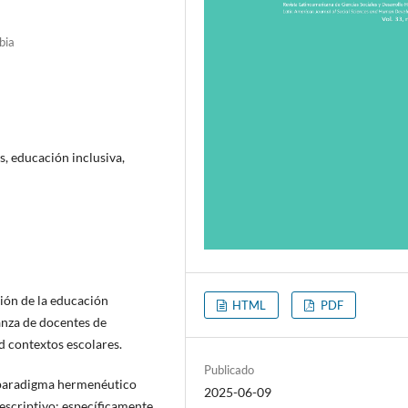
bia
s, educación inclusiva,
sión de la educación
HTML
PDF
ñanza de docentes de
d contextos escolares.
Publicado
l paradigma hermenéutico
2025-06-09
escriptivo; específicamente,