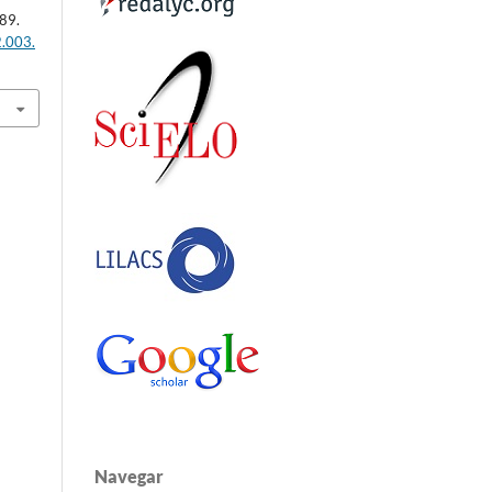
489.
2.003.
Navegar