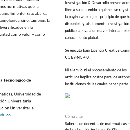
Investigación & Desarrollo provee acc
nes normativas que la
libre a su contenido a quienes se regist
 cumplimiento. Esto abarca
la página web bajo el principio de que h
emológica, sino, también, la
disponible gratuitamente investigación 
iversificados en la
público, apoya a un mayor intercambio
luntad como valor y como
conocimiento global.
Se ejecuta bajo Licencia Creative Co
CC BY-NC 4.0.
Ni el envío, ni el procesamiento de los
artículos implica costos para los autore
ia Tecnológico de
instituciones de las cuales hacen parte.
máticas, Universidad de
ción Universitaria
ución Universitaria
edu.co
.
Cómo citar
Saberes de docentes de matemáticas e
de la educación inclusiva. (2025).