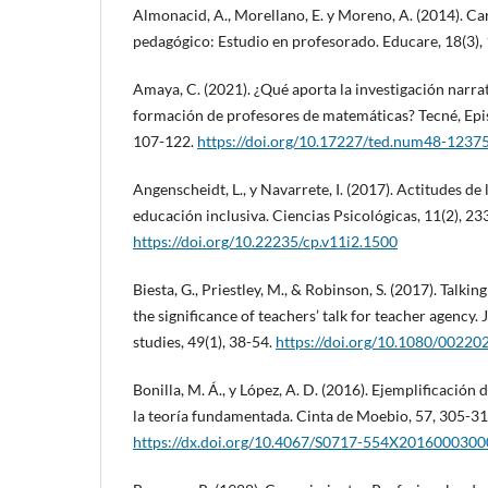
Almonacid, A., Morellano, E. y Moreno, A. (2014). Ca
pedagógico: Estudio en profesorado. Educare, 18(3),
Amaya, C. (2021). ¿Qué aporta la investigación narrat
formación de profesores de matemáticas? Tecné, Epi
107-122.
https://doi.org/10.17227/ted.num48-1237
Angenscheidt, L., y Navarrete, I. (2017). Actitudes de
educación inclusiva. Ciencias Psicológicas, 11(2), 23
https://doi.org/10.22235/cp.v11i2.1500
Biesta, G., Priestley, M., & Robinson, S. (2017). Talki
the significance of teachers’ talk for teacher agency.
studies, 49(1), 38-54.
https://doi.org/10.1080/0022
Bonilla, M. Á., y López, A. D. (2016). Ejemplificació
la teoría fundamentada. Cinta de Moebio, 57, 305-31
https://dx.doi.org/10.4067/S0717-554X201600030