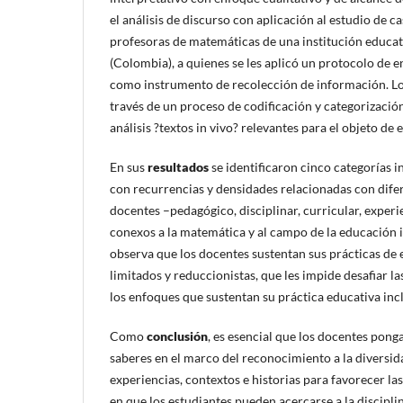
el análisis de discurso con aplicación al estudio de c
profesoras de matemáticas de una institución educat
(Colombia), a quienes se les aplicó un protocolo de 
como instrumento de recolección de información. Los
través de un proceso de codificación y categorización
análisis ?textos in vivo? relevantes para el objeto de
En sus
resultados
se identificaron cinco categorías i
con recurrencias y densidades relacionadas con difer
docentes –pedagógico, disciplinar, curricular, experi
conexos a la matemática y al campo de la educación in
observa que los docentes sustentan sus prácticas de
limitados y reduccionistas, que les impide desafiar la
los enfoques que sustentan su práctica educativa inc
Como
conclusión
,
es esencial que los docentes ponga
saberes en el marco del reconocimiento a la diversida
experiencias, contextos e historias para favorecer la
en que los estudiantes pueden acercarse a la discipli