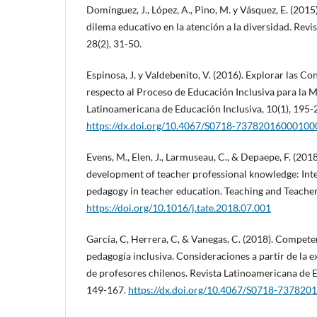
Domínguez, J., López, A., Pino, M. y Vásquez, E. (2015)
dilema educativo en la atención a la diversidad. Rev
28(2), 31-50.
Espinosa, J. y Valdebenito, V. (2016). Explorar las C
respecto al Proceso de Educación Inclusiva para la Me
Latinoamericana de Educación Inclusiva, 10(1), 195-
https://dx.doi.org/10.4067/S0718-7378201600010
Evens, M., Elen, J., Larmuseau, C., & Depaepe, F. (201
development of teacher professional knowledge: Int
pedagogy in teacher education. Teaching and Teacher
https://doi.org/10.1016/j.tate.2018.07.001
García, C, Herrera, C, & Vanegas, C. (2018). Compet
pedagogía inclusiva. Consideraciones a partir de la 
de profesores chilenos. Revista Latinoamericana de E
149-167.
https://dx.doi.org/10.4067/S0718-73782