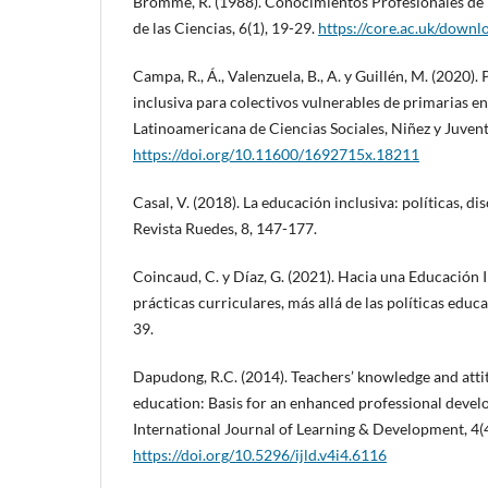
Bromme, R. (1988). Conocimientos Profesionales de 
de las Ciencias, 6(1), 19-29.
https://core.ac.uk/down
Campa, R., Á., Valenzuela, B., A. y Guillén, M. (2020).
inclusiva para colectivos vulnerables de primarias e
Latinoamericana de Ciencias Sociales, Niñez y Juvent
https://doi.org/10.11600/1692715x.18211
Casal, V. (2018). La educación inclusiva: políticas, di
Revista Ruedes, 8, 147-177.
Coincaud, C. y Díaz, G. (2021). Hacia una Educación I
prácticas curriculares, más allá de las políticas educa
39.
Dapudong, R.C. (2014). Teachers’ knowledge and atti
education: Basis for an enhanced professional deve
International Journal of Learning & Development, 4(4
https://doi.org/10.5296/ijld.v4i4.6116