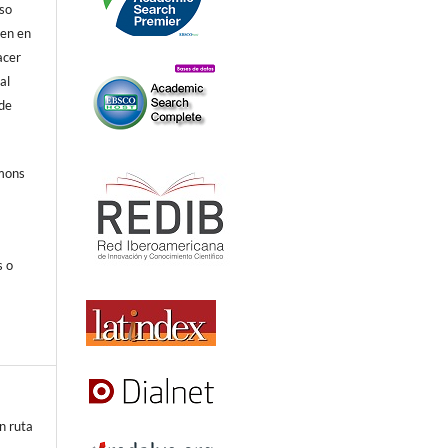
eso
ren en
acer
al
 de
mmons
s o
n ruta