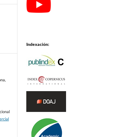
Indexación:
ona,
cional
rcial