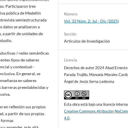
aso. Participaron tres
iva pública de Medellín
Número
entrevista semiestructurada
Vol. 33 Núm. 2: Jul - Dic (2025)
 datos se analizaron a
, a partir de unidades de
Sección
 estudio.
Artículos de Investigación
nductivas / redes semánticas
entes tipos de saberes
Licencia
encial y contextual–
Derechos de autor 2024 Abad Ernesto
clusiva. En general, se
Parada Trujillo, Manuela Morales Card
 enseñanza en saberes
Ángel de Jesús Serna Ledesma
s barreras preestablecidas y
lusiva.
Esta obra está bajo una licencia interna
n en reflexión sus propios
Creative Commons Atribución-NoCome
d, a partir de sus propias
4.0
.
s formas
na y aprender, más allá