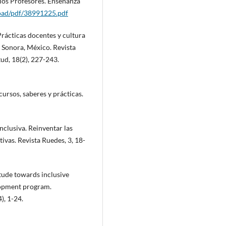
los Profesores. Enseñanza
load/pdf/38991225.pdf
 Prácticas docentes y cultura
n Sonora, México. Revista
ud, 18(2), 227-243.
scursos, saberes y prácticas.
nclusiva. Reinventar las
tivas. Revista Ruedes, 3, 18-
tude towards inclusive
lopment program.
), 1-24.