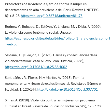
Predictores de la violencia ejercida contra la mujer en
departamentos de alta prevalencia del Perú. Revista UNITEPC,
8(1), 8-23.
https://doi.org/10.36716/unitepc.v8i1.75
Rodney, Y., Bulgado, D., Estévez, Y., Lliviana, M. y Disla, P. (2020).
La violencia como fenómeno social. Unesco.
https://es.unesco.org/sites/default/files/folleto_1_la_violencia_com
_web.pdf
Saldaña , H. y Gorjón, G. (2021). Causas y consecuencias de la
violencia familiar: caso Nuevo León. Justicia, 25(38),
https://doi.org/10.17081/just.25.38.4002
Santibáñez , R., Flores, N. y Martín, A. (2018). Familia
monomarental y riesgo de exclusión social. Revista de Género e
Igualdad, 1, 123-144.
http://dx.doi.org/10.6018/iQual.307701
Simas, A. (2018). Violencia contra las mujeres: un problema
cultural en Brasil. Revista de Educación Inclusiva, 2(2), 175-198.