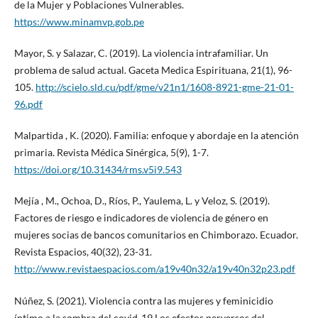
de la Mujer y Poblaciones Vulnerables.
https://www.minamvp.gob.pe
Mayor, S. y Salazar, C. (2019). La violencia intrafamiliar. Un
problema de salud actual. Gaceta Medica Espirituana, 21(1), 96-
105.
http://scielo.sld.cu/pdf/gme/v21n1/1608-8921-gme-21-01-
96.pdf
Malpartida , K. (2020). Familia: enfoque y abordaje en la atención
primaria. Revista Médica Sinérgica, 5(9), 1-7.
https://doi.org/10.31434/rms.v5i9.543
Mejía , M., Ochoa, D., Ríos, P., Yaulema, L. y Veloz, S. (2019).
Factores de riesgo e indicadores de violencia de género en
mujeres socias de bancos comunitarios en Chimborazo. Ecuador.
Revista Espacios, 40(32), 23-31.
http://www.revistaespacios.com/a19v40n32/a19v40n32p23.pdf
Núñez, S. (2021). Violencia contra las mujeres y feminicidio
íntimo a la sombra del covid-19 Los efectos perversos del