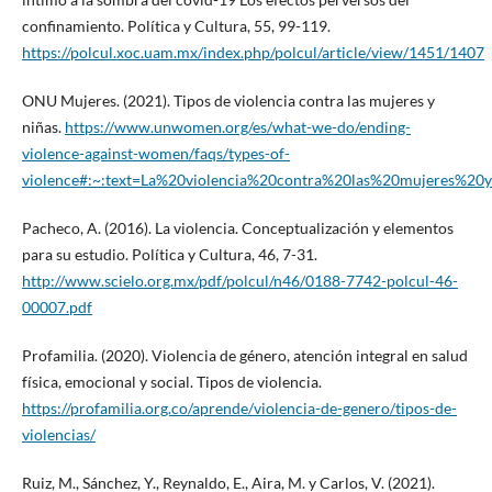
confinamiento. Política y Cultura, 55, 99-119.
https://polcul.xoc.uam.mx/index.php/polcul/article/view/1451/1407
ONU Mujeres. (2021). Tipos de violencia contra las mujeres y
niñas.
https://www.unwomen.org/es/what-we-do/ending-
violence-against-women/faqs/types-of-
violence#:~:text=La%20violencia%20contra%20las%20mujeres%
Pacheco, A. (2016). La violencia. Conceptualización y elementos
para su estudio. Política y Cultura, 46, 7-31.
http://www.scielo.org.mx/pdf/polcul/n46/0188-7742-polcul-46-
00007.pdf
Profamilia. (2020). Violencia de género, atención integral en salud
física, emocional y social. Tipos de violencia.
https://profamilia.org.co/aprende/violencia-de-genero/tipos-de-
violencias/
Ruiz, M., Sánchez, Y., Reynaldo, E., Aira, M. y Carlos, V. (2021).