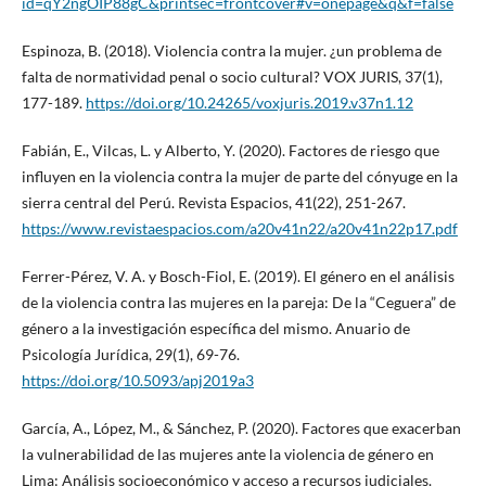
id=qY2ngOIP88gC&printsec=frontcover#v=onepage&q&f=false
Espinoza, B. (2018). Violencia contra la mujer. ¿un problema de
falta de normatividad penal o socio cultural? VOX JURIS, 37(1),
177-189.
https://doi.org/10.24265/voxjuris.2019.v37n1.12
Fabián, E., Vilcas, L. y Alberto, Y. (2020). Factores de riesgo que
influyen en la violencia contra la mujer de parte del cónyuge en la
sierra central del Perú. Revista Espacios, 41(22), 251-267.
https://www.revistaespacios.com/a20v41n22/a20v41n22p17.pdf
Ferrer-Pérez, V. A. y Bosch-Fiol, E. (2019). El género en el análisis
de la violencia contra las mujeres en la pareja: De la “Ceguera” de
género a la investigación específica del mismo. Anuario de
Psicología Jurídica, 29(1), 69-76.
https://doi.org/10.5093/apj2019a3
García, A., López, M., & Sánchez, P. (2020). Factores que exacerban
la vulnerabilidad de las mujeres ante la violencia de género en
Lima: Análisis socioeconómico y acceso a recursos judiciales.