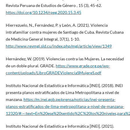
Revista Peruana de Estudios de Género , 15 (3), 45-62.
https://doi.org/10.1234/rpeg.2020.15.3.45
Hierrezuelo, N., Fernández, P. y León, A. (2021). Violencia
intrafamiliar contra mujeres de Santiago de Cuba. Revista Cubana
de Medicina General Integral, 37(1), 1-10.
http://www.revmgi.sld.cu/index.php/mgi/article/view/1349
Hernández, W. (2019). Violencias contra las Mujeres. La necesidad
de un doble plural. GRADE.
https://www.grade.org.pe/wp-
content/uploads/LibroGRADEViolenciaSMujereS.pdf
Instituto Nacional de Estadística e Informática [INEI]. (2018). INEI
presenta planos estratificados de Lima Metropolitana a nivel de
manzana.
https://m.inei.gob.pe/prensa/noticias/inei-presenta-
planos-estratificados-de-lima-metropolitana-a-nivel-de-manzana-
12320/#:~:text=En%20ese%20sentido%2C%20los%20niveles,para%
Instituto Nacional de Estadística e Informática [INEI]. (2021).