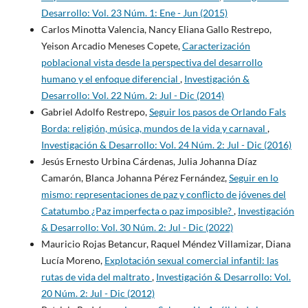
Desarrollo: Vol. 23 Núm. 1: Ene - Jun (2015)
Carlos Minotta Valencia, Nancy Eliana Gallo Restrepo,
Yeison Arcadio Meneses Copete,
Caracterización
poblacional vista desde la perspectiva del desarrollo
humano y el enfoque diferencial
,
Investigación &
Desarrollo: Vol. 22 Núm. 2: Jul - Dic (2014)
Gabriel Adolfo Restrepo,
Seguir los pasos de Orlando Fals
Borda: religión, música, mundos de la vida y carnaval
,
Investigación & Desarrollo: Vol. 24 Núm. 2: Jul - Dic (2016)
Jesús Ernesto Urbina Cárdenas, Julia Johanna Díaz
Camarón, Blanca Johanna Pérez Fernández,
Seguir en lo
mismo: representaciones de paz y conflicto de jóvenes del
Catatumbo ¿Paz imperfecta o paz imposible?
,
Investigación
& Desarrollo: Vol. 30 Núm. 2: Jul - Dic (2022)
Mauricio Rojas Betancur, Raquel Méndez Villamizar, Diana
Lucía Moreno,
Explotación sexual comercial infantil: las
rutas de vida del maltrato
,
Investigación & Desarrollo: Vol.
20 Núm. 2: Jul - Dic (2012)