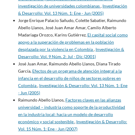
investigación de universidades colombianas
,
Investigación
& Desarrollo: Vol. 13 Núm. 1: Ene - Jun (2005)
Jorge Enrique Palacio Sañudo, Colette Sabatier, Raimundo
Abello Llanos, José Juan Amar Amar, Camilo Alberto
Madariaga Orozco, Karins Gutiérrez,
El capital social como
apoyo a la superación de problemas en la población
desplazada por la violencia en Colombia
,
Investigación &
Desarrollo: Vol. 9 Núm. 2: Jul - Dic (2001)
José Juan Amar, Raimundo Abello Llanos, Diana Tirado
García,
Efectos de un programa de atención integral a la
infancia en el desarrollo de niños de sectores pobres en
Colombia
,
Investigación & Desarrollo: Vol. 13 Núm. 1: Ene
- Jun (2005)
Raimundo Abello Llanos,
Factores claves en las alianzas
universidad – industria como soporte de la productividad
en la industria local: hacia un modelo de desarrollo
económico y social sostenible
,
Investigación & Desarrollo:
Vol. 15 Núm. 1: Ene - Jun (2007)