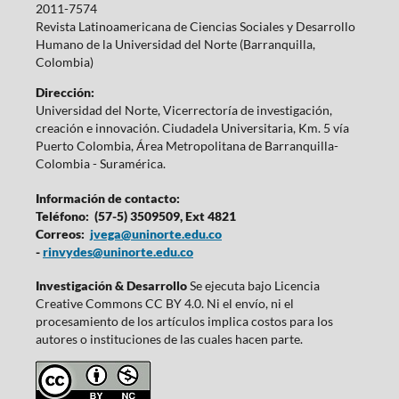
2011-7574
Revista Latinoamericana de Ciencias Sociales y Desarrollo
Humano de la Universidad del Norte (Barranquilla,
Colombia)
Dirección:
Universidad del Norte, Vicerrectoría de investigación,
creación e innovación. Ciudadela Universitaria, Km. 5 vía
Puerto Colombia, Área Metropolitana de Barranquilla-
Colombia - Suramérica.
Información de contacto:
Teléfono: (57-5) 3509509, Ext 4821
Correos:
jvega@uninorte.edu.co
-
rinvydes@uninorte.edu.co
Investigación & Desarrollo
Se ejecuta bajo Licencia
Creative Commons CC BY 4.0. Ni el envío, ni el
procesamiento de los artículos implica costos para los
autores o instituciones de las cuales hacen parte.