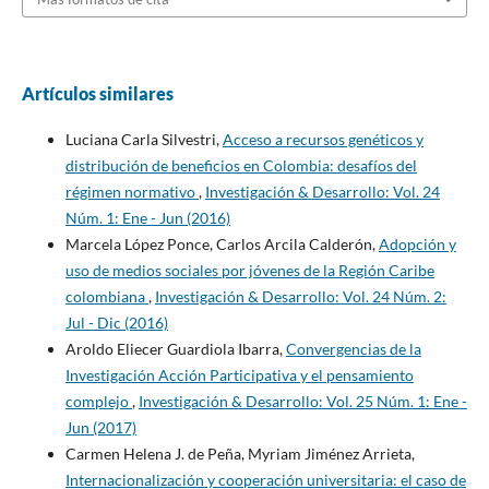
Artículos similares
Luciana Carla Silvestri,
Acceso a recursos genéticos y
distribución de beneficios en Colombia: desafíos del
régimen normativo
,
Investigación & Desarrollo: Vol. 24
Núm. 1: Ene - Jun (2016)
Marcela López Ponce, Carlos Arcila Calderón,
Adopción y
uso de medios sociales por jóvenes de la Región Caribe
colombiana
,
Investigación & Desarrollo: Vol. 24 Núm. 2:
Jul - Dic (2016)
Aroldo Eliecer Guardiola Ibarra,
Convergencias de la
Investigación Acción Participativa y el pensamiento
complejo
,
Investigación & Desarrollo: Vol. 25 Núm. 1: Ene -
Jun (2017)
Carmen Helena J. de Peña, Myriam Jiménez Arrieta,
Internacionalización y cooperación universitaria: el caso de