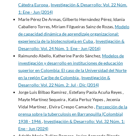
Cátedra Europa
,
Investigación & Desarrollo: Vol. 22 Núm.
1: Ene - Jun (2014)
Marle Pérez De Armas, Gilberto Hernández Pérez, Idania
Caballero Torres, Miriam Filgueiras Sainz de Rozas,
Modelo
de capacidad dinámica de aprendizaje organizacional:
experiencia de la biotecnología en Cuba
,
Investigación &
Desarrollo: Vol. 24 Núm. 1: Ene - Jun (2016)
Raimundo Abello, Katherine Pardo Sánchez,
Modelos de
investigación y desarrollo en instituciones de educación
superior en Colombia: El caso de la Universidad del Norte
en la región Caribe de Colombia
,
Investigación &
Desarrollo: Vol. 22 Núm. 2: Jul - Dic (2014)
Jorge Luis Bilbao Ramírez , Estefany Paola Acuña Reyes ,
Mayte Martínez Sequeira , Katia Pertuz Yepes , Jecenia
Vidal Martínez , Elvira Crespo Camacho ,
Percepción de la
prensa sobre la tuberculosis en Barranquilla (Colombia)
1938 - 1946
,
Investigación & Desarrollo: Vol. 32 Núm. 1:
Ene - Jun (2024)
Adolfo Mario Zuñiga Romero, Javier Armando Pineda