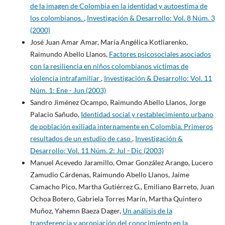
de la imagen de Colombia en la identidad y autoestima de
los colombianos.
,
Investigación & Desarrollo: Vol. 8 Núm. 3
(2000)
José Juan Amar Amar, María Angélica Kotliarenko,
Raimundo Abello Llanos,
Factores psicosociales asociados
con la resiliencia en niños colombianos víctimas de
violencia intrafamiliar
,
Investigación & Desarrollo: Vol. 11
Núm. 1: Ene - Jun (2003)
Sandro Jiménez Ocampo, Raimundo Abello Llanos, Jorge
Palacio Sañudo,
Identidad social y restablecimiento urbano
de población exiliada internamente en Colombia. Primeros
resultados de un estudio de caso
,
Investigación &
Desarrollo: Vol. 11 Núm. 2: Jul - Dic (2003)
Manuel Acevedo Jaramillo, Omar González Arango, Lucero
Zamudio Cárdenas, Raimundo Abello Llanos, Jaime
Camacho Pico, Martha Gutiérrez G., Emiliano Barreto, Juan
Ochoa Botero, Gabriela Torres Marín, Martha Quintero
Muñoz, Yahemn Baeza Dager,
Un análisis de la
transferencia y apropiación del conocimiento en la