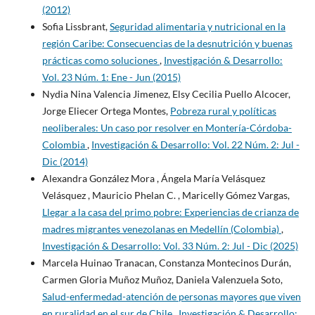
(2012)
Sofia Lissbrant,
Seguridad alimentaria y nutricional en la
región Caribe: Consecuencias de la desnutrición y buenas
prácticas como soluciones
,
Investigación & Desarrollo:
Vol. 23 Núm. 1: Ene - Jun (2015)
Nydia Nina Valencia Jimenez, Elsy Cecilia Puello Alcocer,
Jorge Eliecer Ortega Montes,
Pobreza rural y políticas
neoliberales: Un caso por resolver en Montería-Córdoba-
Colombia
,
Investigación & Desarrollo: Vol. 22 Núm. 2: Jul -
Dic (2014)
Alexandra González Mora , Ángela María Velásquez
Velásquez , Mauricio Phelan C. , Maricelly Gómez Vargas,
Llegar a la casa del primo pobre: Experiencias de crianza de
madres migrantes venezolanas en Medellín (Colombia)
,
Investigación & Desarrollo: Vol. 33 Núm. 2: Jul - Dic (2025)
Marcela Huinao Tranacan, Constanza Montecinos Durán,
Carmen Gloria Muñoz Muñoz, Daniela Valenzuela Soto,
Salud-enfermedad-atención de personas mayores que viven
en ruralidad en el sur de Chile
,
Investigación & Desarrollo: