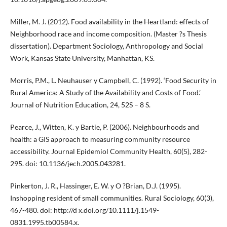
Miller, M. J. (2012). Food availability in the Heartland: effects of
Neighborhood race and income composition. (Master ?s Thesis
dissertation). Department Sociology, Anthropology and Social
Work, Kansas State University, Manhattan, KS.
Morris, P.M., L. Neuhauser y Campbell, C. (1992). ‘Food Security in
Rural America: A Study of the Availability and Costs of Food.’
Journal of Nutrition Education, 24, 52S – 8 S.
Pearce, J., Witten, K. y Bartie, P. (2006). Neighbourhoods and
health: a GIS approach to measuring community resource
accessibility. Journal Epidemiol Community Health, 60(5), 282-
295. doi: 10.1136/jech.2005.043281.
Pinkerton, J. R., Hassinger, E. W. y O ?Brian, D.J. (1995).
Inshopping resident of small communities. Rural Sociology, 60(3),
467-480. doi: http://d x.doi.org/10.1111/j.1549-
0831.1995.tb00584.x.