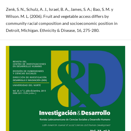
Zenk, S. N., Schulz, A. J., Israel, B. A., James, S. A.; Bao, S. M. y
Wilson. M. L. (2006). Fruit and vegetable access differs by
community racial composition and socioeconomic position in
Detroit, Michigan. Ethnicity & Disease, 16, 275-280.