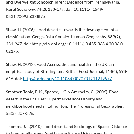
and Overweight Schoolchildren: Evidence from Pennsylvania.
Rural Sociology, 74(2), 153-177. doi: 10.1111/j.1549-
0831.2009.tb00387.x
Shaw, H. (2006). Food deserts: towards the development of a
classification. Geografiska Annaler. Human Geography, 88B(2),
231-247. doi: ht t p://d x.doi.org/ 10.1111/j.0 435-368 4.20 06.0
0217.x.
Shaw, H. (2012). Food Access, diet and health in the UK: an
empirical study of Birmingham. British Food Journal, 114(4), 598-
616. doi:
http://dx.doi.org/10.1108/00070701211219577
.
Smother-Tonic, E. K., Spence, J. C. y Amrheim, C. (2006). Food
desert in the Prairies? Supermarket accessibility and
neighborhood need in Edmonton. The Professional Geographer,
58(3), 307-326.
Thomas, B. J.(2010). Food desert and Sociology of Space. Distance
to food retailers and food insecurity in a Urban American