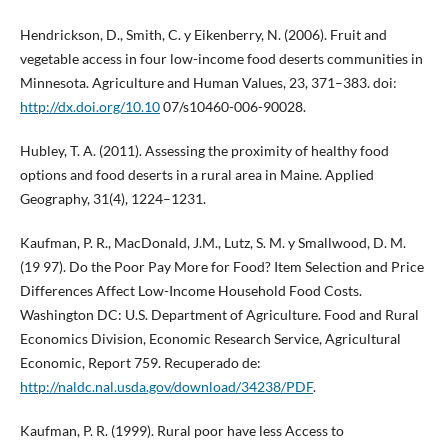
Hendrickson, D., Smith, C. y Eikenberry, N. (2006). Fruit and
vegetable access in four low-income food deserts communities in
Minnesota. Agriculture and Human Values, 23, 371–383. doi:
http://dx.doi.org/10.10
07/s10460-006-90028.
Hubley, T. A. (2011). Assessing the proximity of healthy food
options and food deserts in a rural area in Maine. Applied
Geography, 31(4), 1224–1231.
Kaufman, P. R., MacDonald, J.M., Lutz, S. M. y Smallwood, D. M.
(19 97). Do the Poor Pay More for Food? Item Selection and Price
Differences Affect Low-Income Household Food Costs.
Washington DC: U.S. Department of Agriculture. Food and Rural
Economics Division, Economic Research Service, Agricultural
Economic, Report 759. Recuperado de:
http://naldc.nal.usda.gov/download/34238/PDF
.
Kaufman, P. R. (1999). Rural poor have less Access to