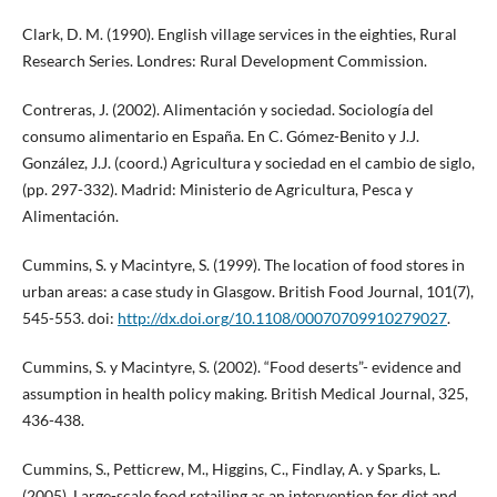
Clark, D. M. (1990). English village services in the eighties, Rural
Research Series. Londres: Rural Development Commission.
Contreras, J. (2002). Alimentación y sociedad. Sociología del
consumo alimentario en España. En C. Gómez-Benito y J.J.
González, J.J. (coord.) Agricultura y sociedad en el cambio de siglo,
(pp. 297-332). Madrid: Ministerio de Agricultura, Pesca y
Alimentación.
Cummins, S. y Macintyre, S. (1999). The location of food stores in
urban areas: a case study in Glasgow. British Food Journal, 101(7),
545-553. doi:
http://dx.doi.org/10.1108/00070709910279027
.
Cummins, S. y Macintyre, S. (2002). “Food deserts”- evidence and
assumption in health policy making. British Medical Journal, 325,
436-438.
Cummins, S., Petticrew, M., Higgins, C., Findlay, A. y Sparks, L.
(2005). Large-scale food retailing as an intervention for diet and