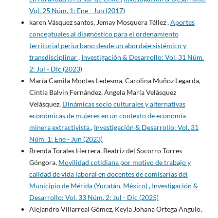
Vol. 25 Núm. 1: Ene - Jun (2017)
karen Vásquez santos, Jemay Mosquera Téllez ,
Aportes
conceptuales al diagnóstico para el ordenamiento
territorial periurbano desde un abordaje sistémico y
transdisciplinar
,
Investigación & Desarrollo: Vol. 31 Núm.
2: Jul - Dic (2023)
María Camila Montes Ledesma, Carolina Muñoz Legarda,
Cintia Balvin Fernández, Ángela María Velásquez
Velásquez,
Dinámicas socio culturales y alternativas
económicas de mujeres en un contexto de economía
minera extractivista
,
Investigación & Desarrollo: Vol. 31
Núm. 1: Ene - Jun (2023)
Brenda Torales Herrera, Beatriz del Socorro Torres
Góngora,
Movilidad cotidiana por motivo de trabajo y
calidad de vida laboral en docentes de comisarías del
Municipio de Mérida (Yucatán, México)
,
Investigación &
Desarrollo: Vol. 33 Núm. 2: Jul - Dic (2025)
Alejandro Villarreal Gómez, Keyla Johana Ortega Angulo,