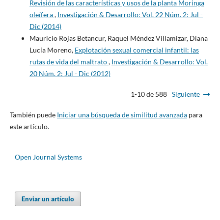
Revisión de las características y usos de la planta Moringa
oleífera
,
Investigación & Desarrollo: Vol. 22 Núm. 2: Jul -
Dic (2014)
Mauricio Rojas Betancur, Raquel Méndez Villamizar, Diana
Lucía Moreno,
Explotación sexual comercial infantil: las
rutas de vida del maltrato
,
Investigación & Desarrollo: Vol.
20 Núm. 2: Jul - Dic (2012)
1-10 de 588
Siguiente
También puede
Iniciar una búsqueda de similitud avanzada
para
este artículo.
Open Journal Systems
Enviar un artículo