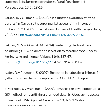
supermarkets, large grocery stores. Rural Development
Perspectives, 13(3), 19-26
Larsen, K. y Gilliland, J. (2008). Mapping the evolution of “food
deserts” in Canada city: supermarket accessibility in London,
Ontario, 1961-2005. International Journal of Health Geographics,
7(16). doi:
http://dx.doi.org/10.1186/1476-072X-7-16
.
LeClair, M. S. y Aksan A. M. (2014). Redefining the food desert:
combining GIS with direct observation to measure food Access.
Agriculture and Human Values, 31(4), 537-47.
doi:
http://dx.doi.org/10.1007/s10
4 6 0 - 014 -9501-y.
Nates, B. y Raymond, S. (2007). Buscando la naturaleza. Migración
y dinámicas rurales contemporáneas. Madrid: Anthropos.
p McEntee, J. y Agyeman, J. (2009). Towards the development of a
GIS method for identifying rural food deserts: Geographic access
in Vermont, USA. Applied Geography, 30, 165-176. doi:
10.1016/j.apgeog.2009.05.004.