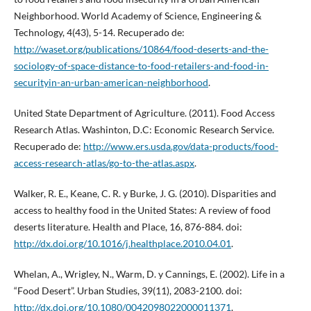
Neighborhood. World Academy of Science, Engineering &
Technology, 4(43), 5-14. Recuperado de:
http://waset.org/publications/10864/food-deserts-and-the-
sociology-of-space-distance-to-food-retailers-and-food-in-
securityin-an-urban-american-neighborhood
.
United State Department of Agriculture. (2011). Food Access
Research Atlas. Washinton, D.C: Economic Research Service.
Recuperado de:
http://www.ers.usda.gov/data-products/food-
access-research-atlas/go-to-the-atlas.aspx
.
Walker, R. E., Keane, C. R. y Burke, J. G. (2010). Disparities and
access to healthy food in the United States: A review of food
deserts literature. Health and Place, 16, 876-884. doi:
http://dx.doi.org/10.1016/j.healthplace.2010.04.01
.
Whelan, A., Wrigley, N., Warm, D. y Cannings, E. (2002). Life in a
“Food Desert”. Urban Studies, 39(11), 2083-2100. doi:
http://dx.doi.org/10.1080/0042098022000011371
.