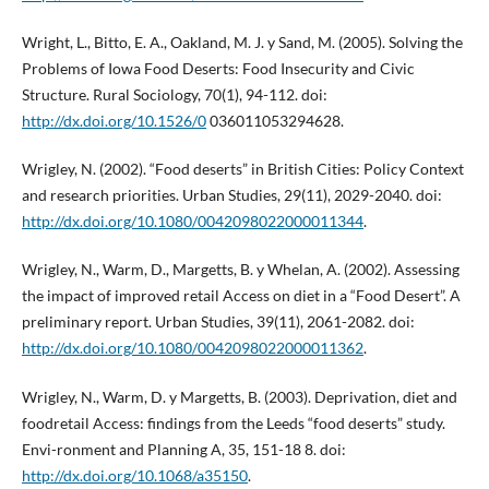
Wright, L., Bitto, E. A., Oakland, M. J. y Sand, M. (2005). Solving the
Problems of Iowa Food Deserts: Food Insecurity and Civic
Structure. Rural Sociology, 70(1), 94-112. doi:
http://dx.doi.org/10.1526/0
036011053294628.
Wrigley, N. (2002). “Food deserts” in British Cities: Policy Context
and research priorities. Urban Studies, 29(11), 2029-2040. doi:
http://dx.doi.org/10.1080/0042098022000011344
.
Wrigley, N., Warm, D., Margetts, B. y Whelan, A. (2002). Assessing
the impact of improved retail Access on diet in a “Food Desert”. A
preliminary report. Urban Studies, 39(11), 2061-2082. doi:
http://dx.doi.org/10.1080/0042098022000011362
.
Wrigley, N., Warm, D. y Margetts, B. (2003). Deprivation, diet and
foodretail Access: findings from the Leeds “food deserts” study.
Envi-ronment and Planning A, 35, 151-18 8. doi:
http://dx.doi.org/10.1068/a35150
.