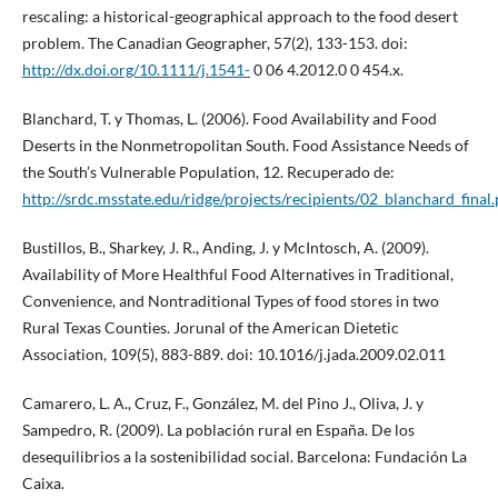
rescaling: a historical-geographical approach to the food desert
problem. The Canadian Geographer, 57(2), 133-153. doi:
http://dx.doi.org/10.1111/j.1541-
0 06 4.2012.0 0 454.x.
Blanchard, T. y Thomas, L. (2006). Food Availability and Food
Deserts in the Nonmetropolitan South. Food Assistance Needs of
the South’s Vulnerable Population, 12. Recuperado de:
http://srdc.msstate.edu/ridge/projects/recipients/02_blanchard_final.
Bustillos, B., Sharkey, J. R., Anding, J. y McIntosch, A. (2009).
Availability of More Healthful Food Alternatives in Traditional,
Convenience, and Nontraditional Types of food stores in two
Rural Texas Counties. Jorunal of the American Dietetic
Association, 109(5), 883-889. doi: 10.1016/j.jada.2009.02.011
Camarero, L. A., Cruz, F., González, M. del Pino J., Oliva, J. y
Sampedro, R. (2009). La población rural en España. De los
desequilibrios a la sostenibilidad social. Barcelona: Fundación La
Caixa.