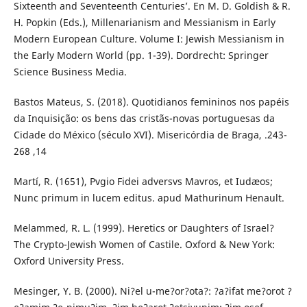
Sixteenth and Seventeenth Centuries’. En M. D. Goldish & R.
H. Popkin (Eds.), Millenarianism and Messianism in Early
Modern European Culture. Volume I: Jewish Messianism in
the Early Modern World (pp. 1-39). Dordrecht: Springer
Science Business Media.
Bastos Mateus, S. (2018). Quotidianos femininos nos papéis
da Inquisição: os bens das cristãs-novas portuguesas da
Cidade do México (século XVI). Misericórdia de Braga, .243-
268 ,14
Martí, R. (1651), Pvgio Fidei adversvs Mavros, et Iudæos;
Nunc primum in lucem editus. apud Mathurinum Henault.
Melammed, R. L. (1999). Heretics or Daughters of Israel?
The Crypto-Jewish Women of Castile. Oxford & New York:
Oxford University Press.
Mesinger, Y. B. (2000). Ni?el u-me?or?ota?: ?a?ifat me?orot ?