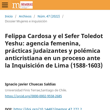
Inicio
/
Archivos
/
Núm. 47 (2022)
/
Dossier Mujeres e inquisición
Felippa Cardosa y el Sefer Toledot
Yeshu: agencia femenina,
prácticas judaizantes y polémica
anticristiana en un proceso ante
la Inquisición de Lima (1588-1603)
Ignacio Javier Chuecas Saldías
Universidad Finis Terrae,Santiago de Chile.
https://orcid.org/0000-0002-9558-2685
DOI:
https://doi.org/10.14482/memor.47.272.2