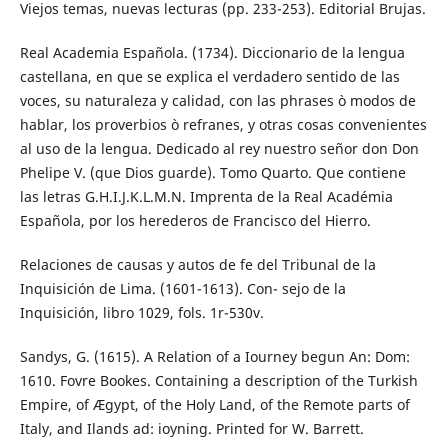
Viejos temas, nuevas lecturas (pp. 233-253). Editorial Brujas.
Real Academia Española. (1734). Diccionario de la lengua
castellana, en que se explica el verdadero sentido de las
voces, su naturaleza y calidad, con las phrases ò modos de
hablar, los proverbios ò refranes, y otras cosas convenientes
al uso de la lengua. Dedicado al rey nuestro señor don Don
Phelipe V. (que Dios guarde). Tomo Quarto. Que contiene
las letras G.H.I.J.K.L.M.N. Imprenta de la Real Académia
Española, por los herederos de Francisco del Hierro.
Relaciones de causas y autos de fe del Tribunal de la
Inquisición de Lima. (1601-1613). Con- sejo de la
Inquisición, libro 1029, fols. 1r-530v.
Sandys, G. (1615). A Relation of a Iourney begun An: Dom:
1610. Fovre Bookes. Containing a description of the Turkish
Empire, of Ægypt, of the Holy Land, of the Remote parts of
Italy, and Ilands ad: ioyning. Printed for W. Barrett.