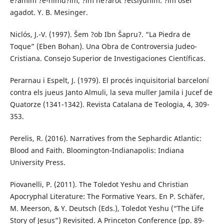
e?amim ?e-nimu?im, ?im he?arot ?etsiyunim: ?im osef
agadot. Y. B. Mesinger.
Niclós, J.-V. (1997). Šem ?ob Ibn Šapru?. “La Piedra de
Toque” (Eben Bohan). Una Obra de Controversia Judeo-
Cristiana. Consejo Superior de Investigaciones Científicas.
Perarnau i Espelt, J. (1979). El procés inquisitorial barceloní
contra els jueus Janto Almuli, la seva muller Jamila i Jucef de
Quatorze (1341-1342). Revista Catalana de Teologia, 4, 309-
353.
Perelis, R. (2016). Narratives from the Sephardic Atlantic:
Blood and Faith. Bloomington-Indianapolis: Indiana
University Press.
Piovanelli, P. (2011). The Toledot Yeshu and Christian
Apocryphal Literature: The Formative Years. En P. Schäfer,
M. Meerson, & Y. Deutsch (Eds.), Toledot Yeshu (“The Life
Story of Jesus”) Revisited. A Princeton Conference (pp. 89-