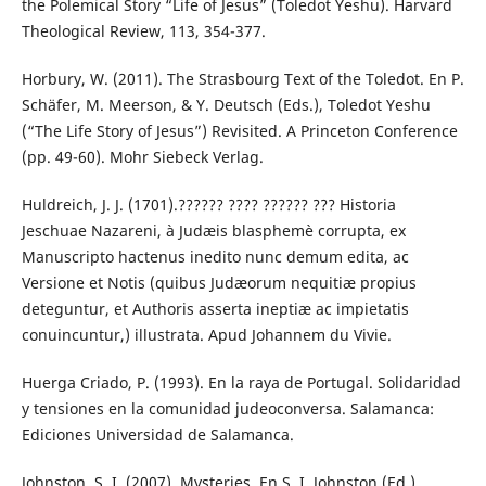
the Polemical Story “Life of Jesus” (Toledot Yeshu). Harvard
Theological Review, 113, 354-377.
Horbury, W. (2011). The Strasbourg Text of the Toledot. En P.
Schäfer, M. Meerson, & Y. Deutsch (Eds.), Toledot Yeshu
(“The Life Story of Jesus”) Revisited. A Princeton Conference
(pp. 49-60). Mohr Siebeck Verlag.
Huldreich, J. J. (1701).?????? ???? ?????? ??? Historia
Jeschuae Nazareni, à Judæis blasphemè corrupta, ex
Manuscripto hactenus inedito nunc demum edita, ac
Versione et Notis (quibus Judæorum nequitiæ propius
deteguntur, et Authoris asserta ineptiæ ac impietatis
conuincuntur,) illustrata. Apud Johannem du Vivie.
Huerga Criado, P. (1993). En la raya de Portugal. Solidaridad
y tensiones en la comunidad judeoconversa. Salamanca:
Ediciones Universidad de Salamanca.
Johnston, S. I. (2007). Mysteries. En S. I. Johnston (Ed.),