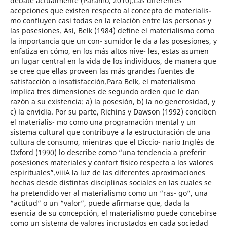
debate actualmente (Páramo, 2010).Las diferentes
acepciones que existen respecto al concepto de materialis-
mo confluyen casi todas en la relación entre las personas y
las posesiones. Así, Belk (1984) define el materialismo como
la importancia que un con- sumidor le da a las posesiones, y
enfatiza en cómo, en los más altos nive- les, estas asumen
un lugar central en la vida de los individuos, de manera que
se cree que ellas proveen las más grandes fuentes de
satisfacción o insatisfacción.Para Belk, el materialismo
implica tres dimensiones de segundo orden que le dan
razón a su existencia: a) la posesión, b) la no generosidad, y
c) la envidia. Por su parte, Richins y Dawson (1992) conciben
el materialis- mo como una programación mental y un
sistema cultural que contribuye a la estructuración de una
cultura de consumo, mientras que el Diccio- nario Inglés de
Oxford (1990) lo describe como “una tendencia a preferir
posesiones materiales y confort físico respecto a los valores
espirituales”.viiiA la luz de las diferentes aproximaciones
hechas desde distintas disciplinas sociales en las cuales se
ha pretendido ver al materialismo como un “ras- go”, una
“actitud” o un “valor”, puede afirmarse que, dada la
esencia de su concepción, el materialismo puede concebirse
como un sistema de valores incrustados en cada sociedad