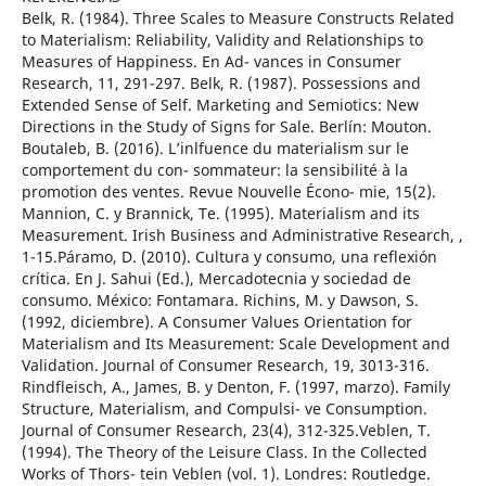
Belk, R. (1984). Three Scales to Measure Constructs Related
to Materialism: Reliability, Validity and Relationships to
Measures of Happiness. En Ad- vances in Consumer
Research, 11, 291-297. Belk, R. (1987). Possessions and
Extended Sense of Self. Marketing and Semiotics: New
Directions in the Study of Signs for Sale. Berlín: Mouton.
Boutaleb, B. (2016). L’inlfuence du materialism sur le
comportement du con- sommateur: la sensibilité à la
promotion des ventes. Revue Nouvelle Écono- mie, 15(2).
Mannion, C. y Brannick, Te. (1995). Materialism and its
Measurement. Irish Business and Administrative Research, ,
1-15.Páramo, D. (2010). Cultura y consumo, una reflexión
crítica. En J. Sahui (Ed.), Mercadotecnia y sociedad de
consumo. México: Fontamara. Richins, M. y Dawson, S.
(1992, diciembre). A Consumer Values Orientation for
Materialism and Its Measurement: Scale Development and
Validation. Journal of Consumer Research, 19, 3013-316.
Rindfleisch, A., James, B. y Denton, F. (1997, marzo). Family
Structure, Materialism, and Compulsi- ve Consumption.
Journal of Consumer Research, 23(4), 312-325.Veblen, T.
(1994). The Theory of the Leisure Class. In the Collected
Works of Thors- tein Veblen (vol. 1). Londres: Routledge.