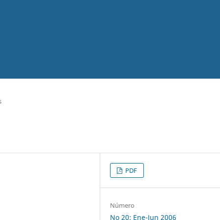
s
PDF
Número
No 20: Ene-Jun 2006