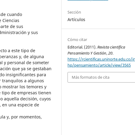
Sección
sde cuando
Artículos
e Ciencias
parte de sus
dministración y sus
Cómo citar
Editorial. (2011).
Revista científica
cto a este tipo de
Pensamiento Y Gestión
,
20
.
peranzas y, de alguna
https://rcientificas.uninorte.edu.co/i
al y personal de someter
hp/pensamiento/article/view/3565
gación que ya se gestaban
do insignificantes para
Más formatos de cita
r tranquilos a algunos
 mostrar los temores y
e tipo de empresas tienen
o aquella decisión, cuyos
, en una especie de
ula y, por momentos,