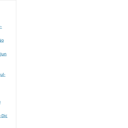
e-
No
-Jun
ul-
0
-Dic