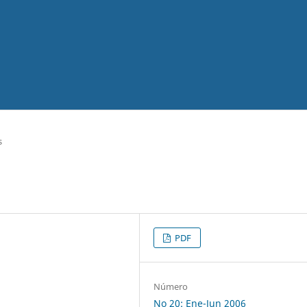
s
PDF
Número
No 20: Ene-Jun 2006