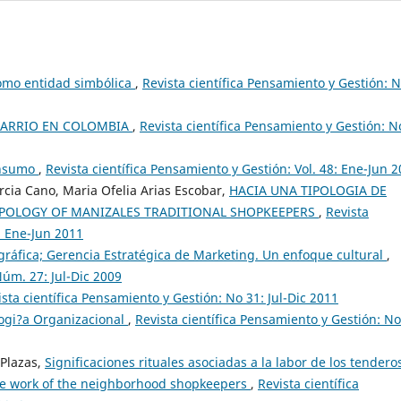
omo entidad simbólica
,
Revista científica Pensamiento y Gestión: 
BARRIO EN COLOMBIA
,
Revista científica Pensamiento y Gestión: N
onsumo
,
Revista científica Pensamiento y Gestión: Vol. 48: Ene-Jun 
cia Cano, Maria Ofelia Arias Escobar,
HACIA UNA TIPOLOGIA DE
POLOGY OF MANIZALES TRADITIONAL SHOPKEEPERS
,
Revista
: Ene-Jun 2011
gráfica; Gerencia Estratégica de Marketing. Un enfoque cultural
,
Núm. 27: Jul-Dic 2009
ista científica Pensamiento y Gestión: No 31: Jul-Dic 2011
ogi?a Organizacional
,
Revista científica Pensamiento y Gestión: No
Plazas,
Significaciones rituales asociadas a la labor de los tendero
the work of the neighborhood shopkeepers
,
Revista científica