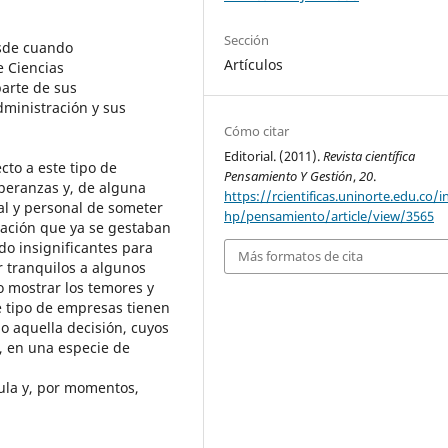
Sección
sde cuando
Artículos
e Ciencias
parte de sus
dministración y sus
Cómo citar
Editorial. (2011).
Revista científica
cto a este tipo de
Pensamiento Y Gestión
,
20
.
peranzas y, de alguna
https://rcientificas.uninorte.edu.co/i
al y personal de someter
hp/pensamiento/article/view/3565
gación que ya se gestaban
do insignificantes para
Más formatos de cita
r tranquilos a algunos
 mostrar los temores y
e tipo de empresas tienen
o aquella decisión, cuyos
, en una especie de
ula y, por momentos,