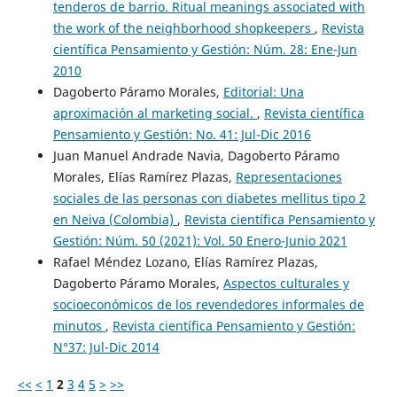
tenderos de barrio. Ritual meanings associated with
the work of the neighborhood shopkeepers
,
Revista
científica Pensamiento y Gestión: Núm. 28: Ene-Jun
2010
Dagoberto Páramo Morales,
Editorial: Una
aproximación al marketing social.
,
Revista científica
Pensamiento y Gestión: No. 41: Jul-Dic 2016
Juan Manuel Andrade Navia, Dagoberto Páramo
Morales, Elías Ramírez Plazas,
Representaciones
sociales de las personas con diabetes mellitus tipo 2
en Neiva (Colombia)
,
Revista científica Pensamiento y
Gestión: Núm. 50 (2021): Vol. 50 Enero-Junio 2021
Rafael Méndez Lozano, Elías Ramírez Plazas,
Dagoberto Páramo Morales,
Aspectos culturales y
socioeconómicos de los revendedores informales de
minutos
,
Revista científica Pensamiento y Gestión:
N°37: Jul-Dic 2014
<<
<
1
2
3
4
5
>
>>