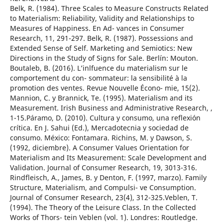
Belk, R. (1984). Three Scales to Measure Constructs Related
to Materialism: Reliability, Validity and Relationships to
Measures of Happiness. En Ad- vances in Consumer
Research, 11, 291-297. Belk, R. (1987). Possessions and
Extended Sense of Self. Marketing and Semiotics: New
Directions in the Study of Signs for Sale. Berlín: Mouton.
Boutaleb, B. (2016). L’inlfuence du materialism sur le
comportement du con- sommateur: la sensibilité à la
promotion des ventes. Revue Nouvelle Écono- mie, 15(2).
Mannion, C. y Brannick, Te. (1995). Materialism and its
Measurement. Irish Business and Administrative Research, ,
1-15.Páramo, D. (2010). Cultura y consumo, una reflexión
crítica. En J. Sahui (Ed.), Mercadotecnia y sociedad de
consumo. México: Fontamara. Richins, M. y Dawson, S.
(1992, diciembre). A Consumer Values Orientation for
Materialism and Its Measurement: Scale Development and
Validation. Journal of Consumer Research, 19, 3013-316.
Rindfleisch, A., James, B. y Denton, F. (1997, marzo). Family
Structure, Materialism, and Compulsi- ve Consumption.
Journal of Consumer Research, 23(4), 312-325.Veblen, T.
(1994). The Theory of the Leisure Class. In the Collected
Works of Thors- tein Veblen (vol. 1). Londres: Routledge.