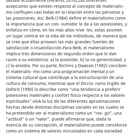
debate actualmente (Páramo, 2010).Las diferentes
acepciones que existen respecto al concepto de materialis-
mo confluyen casi todas en la relación entre las personas y
las posesiones. Así, Belk (1984) define el materialismo como
la importancia que un con- sumidor le da a las posesiones, y
enfatiza en cómo, en los más altos nive- les, estas asumen
un lugar central en la vida de los individuos, de manera que
se cree que ellas proveen las más grandes fuentes de
satisfacción o insatisfacción.Para Belk, el materialismo
implica tres dimensiones de segundo orden que le dan
razón a su existencia: a) la posesión, b) la no generosidad, y
c) la envidia. Por su parte, Richins y Dawson (1992) conciben
el materialis- mo como una programación mental y un
sistema cultural que contribuye a la estructuración de una
cultura de consumo, mientras que el Diccio- nario Inglés de
Oxford (1990) lo describe como “una tendencia a preferir
posesiones materiales y confort físico respecto a los valores
espirituales”.viiiA la luz de las diferentes aproximaciones
hechas desde distintas disciplinas sociales en las cuales se
ha pretendido ver al materialismo como un “ras- go”, una
“actitud” o un “valor”, puede afirmarse que, dada la
esencia de su concepción, el materialismo puede concebirse
como un sistema de valores incrustados en cada sociedad