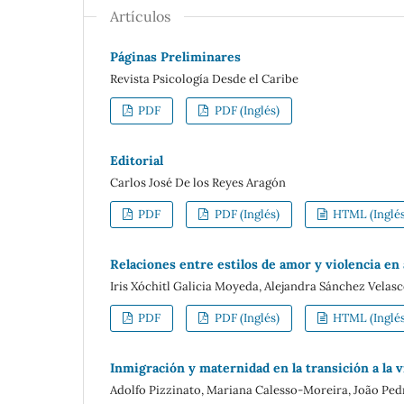
Artículos
Páginas Preliminares
Revista Psicología Desde el Caribe
PDF
PDF (Inglés)
Editorial
Carlos José De los Reyes Aragón
PDF
PDF (Inglés)
HTML (Inglés
Relaciones entre estilos de amor y violencia en
Iris Xóchitl Galicia Moyeda, Alejandra Sánchez Velasc
PDF
PDF (Inglés)
HTML (Inglés
Inmigración y maternidad en la transición a la 
Adolfo Pizzinato, Mariana Calesso-Moreira, João Ped