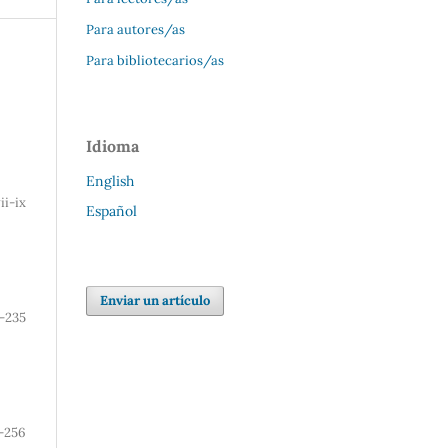
Para autores/as
Para bibliotecarios/as
Idioma
English
ii-ix
Español
Enviar un artículo
1-235
-256