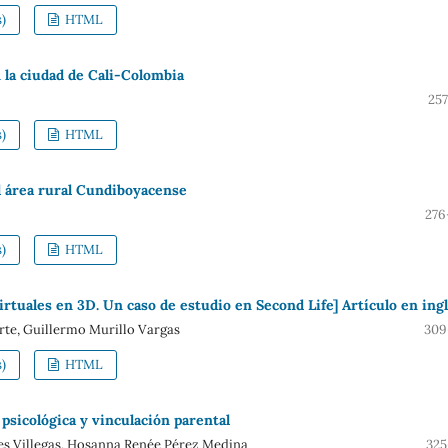
)
HTML
n la ciudad de Cali-Colombia
257
)
HTML
l área rural Cundiboyacense
276
)
HTML
irtuales en 3D. Un caso de estudio en Second Life] Artículo en ing
te, Guillermo Murillo Vargas
309
)
HTML
psicológica y vinculación parental
es Villegas, Hosanna Renée Pérez Medina
325