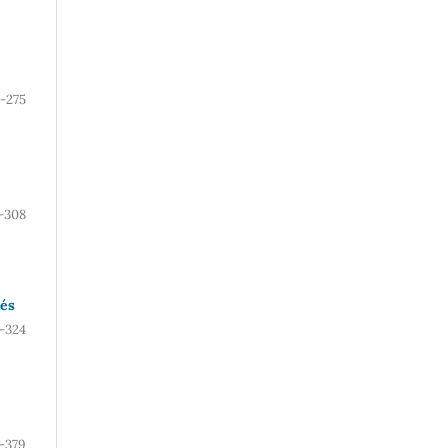
-275
-308
lés
-324
-379