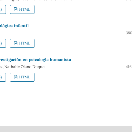
)
HTML
lógica infantil
380
)
HTML
nvestigación en psicología humanista
ez, Nathalie Olano Duque
416
)
HTML