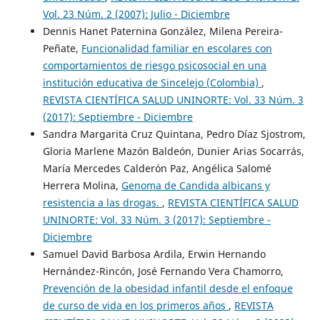
Vol. 23 Núm. 2 (2007): Julio - Diciembre
Dennis Hanet Paternina González, Milena Pereira-
Peñate,
Funcionalidad familiar en escolares con
comportamientos de riesgo psicosocial en una
institución educativa de Sincelejo (Colombia)
,
REVISTA CIENTÍFICA SALUD UNINORTE: Vol. 33 Núm. 3
(2017): Septiembre - Diciembre
Sandra Margarita Cruz Quintana, Pedro Díaz Sjostrom,
Gloria Marlene Mazón Baldeón, Dunier Arias Socarrás,
María Mercedes Calderón Paz, Angélica Salomé
Herrera Molina,
Genoma de Candida albicans y
resistencia a las drogas.
,
REVISTA CIENTÍFICA SALUD
UNINORTE: Vol. 33 Núm. 3 (2017): Septiembre -
Diciembre
Samuel David Barbosa Ardila, Erwin Hernando
Hernández-Rincón, José Fernando Vera Chamorro,
Prevención de la obesidad infantil desde el enfoque
de curso de vida en los primeros años
,
REVISTA