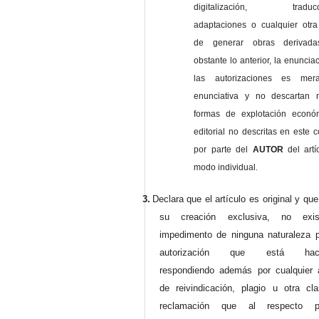
digitalización, traducci
adaptaciones o cualquier otra
de generar obras derivad
obstante lo anterior, la enuncia
las autorizaciones es mer
enunciativa y no descartan 
formas de explotación econó
editorial no descritas en este c
por parte del
AUTOR
del artí
modo individual.
3.
Declara que el artículo es original y qu
su creación exclusiva, no exist
impedimento de ninguna naturaleza p
autorización que está haci
respondiendo además por cualquier 
de reivindicación, plagio u otra cl
reclamación que al respecto pu