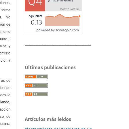
ones,
 forma
as. No
ción de
amente
nuevas
----------------------------------------------
mica y
ontrato
culo, a
Últimas publicaciones
e es de
iendo
ara la
endo,
acción
ase de
Artículos más leídos
diera