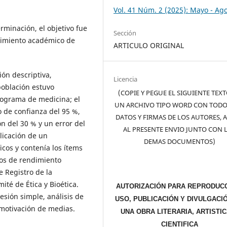
Vol. 41 Núm. 2 (2025): Mayo - Ag
erminación, el objetivo fue
Sección
ndimiento académico de
ARTICULO ORIGINAL
ión descriptiva,
Licencia
población estuvo
(COPIE Y PEGUE EL SIGUIENTE TEX
rograma de medicina; el
UN ARCHIVO TIPO WORD CON TODO
 de confianza del 95 %,
DATOS Y FIRMAS DE LOS AUTORES, 
n del 30 % y un error del
AL PRESENTE ENVIO JUNTO CON 
licación de un
DEMAS DOCUMENTOS)
os y contenía los ítems
tos de rendimiento
e Registro de la
ité de Ética y Bioética.
AUTORIZACIÓN PARA REPRODUCC
esión simple, análisis de
USO, PUBLICACIÓN Y DIVULGACI
motivación de medias.
UNA OBRA LITERARIA, ARTISTIC
CIENTIFICA