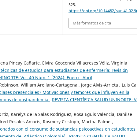
525.
https://doi.org/10.14482/sun.41.02.9
Más formatos de cita
ena Pincay Cañarte, Elvira Geoconda Villacreses Véliz, Virginia
 técnicas de estudios para estudiantes de enfermería: revisión
NORTE: Vol. 40 Núm. 1 (2024): Enero - Abril
obinson, William Arellano-Cartagena , Jorge Alvis-Arrieta , Luis Ca
s clases presenciales? Motivaciones y temores que influyen en la
tiempos de postpandemia
,
REVISTA CIENTÍFICA SALUD UNINORTE: Vo
 Ortíz, Karelys de la Salas Rodríguez, Rosa Eguis Valencia, Danilse
ldred Rosales Amarís, Rosmery Cristoph, Martha Palmet,
cionados con el consumo de sustancias psicoactivas en estudiantes
amento del Atlántico (Colombia)
,
REVISTA CIENTÍFICA SALUD