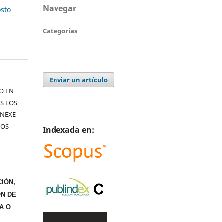
Navegar
osto
Categorías
Enviar un artículo
TO EN
S LOS
ANEXE
LOS
Indexada en:
IÓN,
ÓN DE
A O