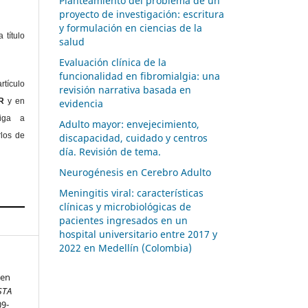
Planteamiento del problema de un
proyecto de investigación: escritura
y formulación en ciencias de la
 título
salud
Evaluación clínica de la
funcionalidad en fibromialgia: una
rtículo
revisión narrativa basada en
OR
y en
evidencia
liga a
Adulto mayor: envejecimiento,
rlos de
discapacidad, cuidado y centros
día. Revisión de tema.
Neurogénesis en Cerebro Adulto
Meningitis viral: características
clínicas y microbiológicas de
pacientes ingresados en un
hospital universitario entre 2017 y
2022 en Medellín (Colombia)
 en
STA
09-