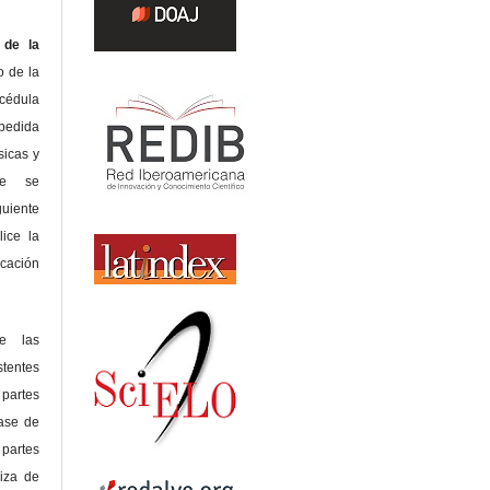
de la
o de la
édula
pedida
sicas y
te se
guiente
lice la
icación
de las
tentes
 partes
lase de
 partes
riza de