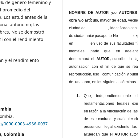
1 % de género femenino y
el promedio del
NOMBRE DE AUTOR y/o AUTORES 
. Los estudiantes de la
obra y/o artículo,
mayor de edad, vecin
ional autónomo; las
ciudad de , identificado con c
bres. No se demostró
de ciudadanía/ pasaporte No. , ex
 ni con el rendimiento
en , en uso
de sus facultades fí
mentales, parte que en adelan
denominará el
AUTOR,
suscribe la si
ón y el rendimiento
autorización con el fin de que se rea
reproducción, uso , comunicación y publ
de una obra, en los siguientes términos:
1.
Que, independientemente 
reglamentaciones legales exis
ombia
en razón a la vinculación de las
lombia.
de este contrato, y cualquier c
rg/0000-0003-4966-0037
presunción legal existente, las
re, Colombia
acuerdan que el
AUTOR
auto