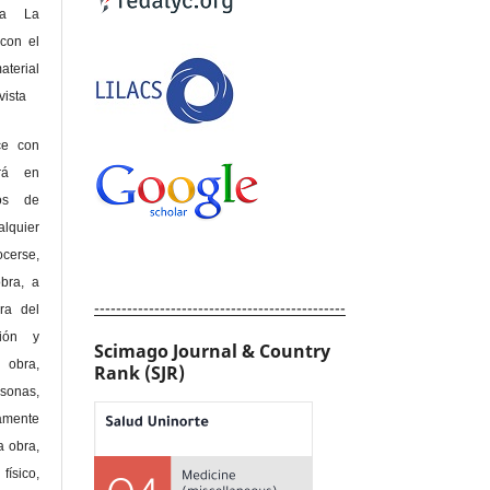
 a La
con el
terial
sta
ce con
erá en
hos de
alquier
cerse,
bra, a
----------------------------------------------
era del
ción y
Scimago Journal & Country
obra,
Rank (SJR)
rsonas,
amente
a obra,
físico,