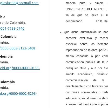
iglesias58@hotmail.com
.
manera pura y simple
UNIVERSIDAD DEL NORTE , 
fin de que se utilice el ma
mbia
denominado en la Revi
bre de Colombia.
-0001-7738-0740
2.
Que dicha autorización se ha
, Colombia
carácter exclusivo y reca
ombia.
especial sobre los derec
g/0000-0003-3122-5408
reproducción de la obra, por cu
Colombia
medio conocido o por cono
ombia.
comunicación pública de la o
rcid.org/0000-0003-0155-
cualquier titulo y aun por fu
ámbito académico, distribu
comercialización de la 
 Colombia
directamente o con terceras pe
ombia.
con fines comerciales o net
cid.org/0000-0002-5296-
educativos, transformación de l
a través del cambio de soporte 