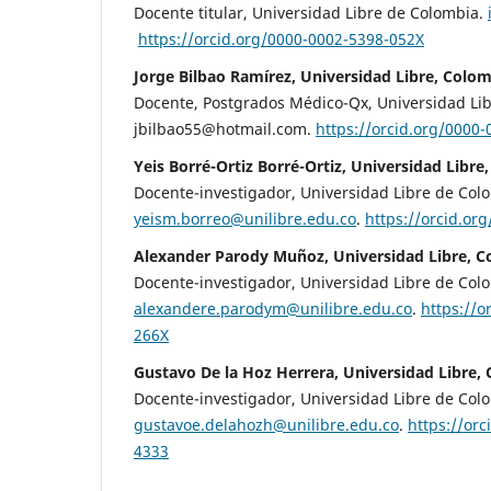
Docente titular, Universidad Libre de Colombia.
https://orcid.org/0000-0002-5398-052X
Jorge Bilbao Ramírez, Universidad Libre, Colo
Docente, Postgrados Médico-Qx, Universidad Li
jbilbao55@hotmail.com.
https://orcid.org/0000
Yeis Borré-Ortiz Borré-Ortiz, Universidad Libre
Docente-investigador, Universidad Libre de Col
yeism.borreo@unilibre.edu.co
.
https://orcid.or
Alexander Parody Muñoz, Universidad Libre, 
Docente-investigador, Universidad Libre de Col
alexandere.parodym@unilibre.edu.co
.
https://o
266X
Gustavo De la Hoz Herrera, Universidad Libre,
Docente-investigador, Universidad Libre de Col
gustavoe.delahozh@unilibre.edu.co
.
https://or
4333