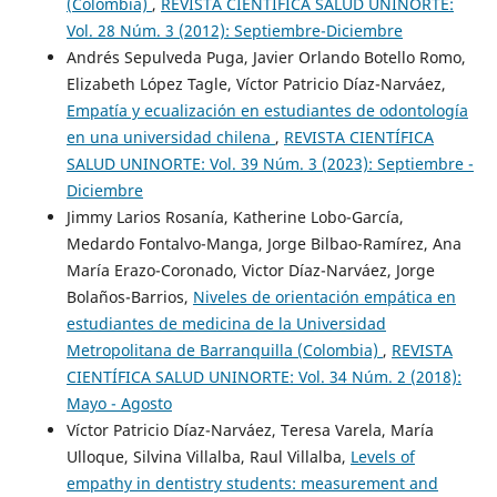
(Colombia)
,
REVISTA CIENTÍFICA SALUD UNINORTE:
Vol. 28 Núm. 3 (2012): Septiembre-Diciembre
Andrés Sepulveda Puga, Javier Orlando Botello Romo,
Elizabeth López Tagle, Víctor Patricio Díaz-Narváez,
Empatía y ecualización en estudiantes de odontología
en una universidad chilena
,
REVISTA CIENTÍFICA
SALUD UNINORTE: Vol. 39 Núm. 3 (2023): Septiembre -
Diciembre
Jimmy Larios Rosanía, Katherine Lobo-García,
Medardo Fontalvo-Manga, Jorge Bilbao-Ramírez, Ana
María Erazo-Coronado, Victor Díaz-Narváez, Jorge
Bolaños-Barrios,
Niveles de orientación empática en
estudiantes de medicina de la Universidad
Metropolitana de Barranquilla (Colombia)
,
REVISTA
CIENTÍFICA SALUD UNINORTE: Vol. 34 Núm. 2 (2018):
Mayo - Agosto
Víctor Patricio Díaz-Narváez, Teresa Varela, María
Ulloque, Silvina Villalba, Raul Villalba,
Levels of
empathy in dentistry students: measurement and