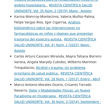
ámbito hospitalario.
,
REVISTA CIENTÍFICA SALUD
UNINORTE: Vol. 35 Núm. 2 (2019): Mayo - Agosto
Karina Monrroy-Montecinos, Valeria Muñoz-Palma,
Felipe Vargas Ríos, Igor Cigarroa,
Análisis
bibliométrico sobre las intervenciones no
farmacológicas en niños y jóvenes que presentan
trastorno del espectro autista
,
REVISTA CIENTÍFICA
SALUD UNINORTE: Vol. 41 Núm. 2 (2025): Mayo -
Agosto
Carlos Arturo Cassiani Miranda, Mayra Tatiana Borrero
Varona, Angela Maryely Cubides, Wilberto Marimon
Trespalacios,
Alcohol y trauma: Un problema
prioritario de salud pública
,
REVISTA CIENTÍFICA
SALUD UNINORTE: Vol. 28 Núm. 1 (2012): Enero - Abril
Marco Antonio Morales-Osorio, Crisanto Torrado
Navarro,
Dolor y Modalidades Físicas: un Nuevo
Paradigma en Fisioterapia
,
REVISTA CIENTÍFICA
SALUD UNINORTE: Vol. 30 Núm. 3 (2014): Septiembre -