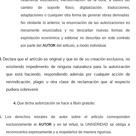
netamente educativos, transformación de la obra, a través del
cambio de soporte físico, digitalización, traducciones,
adaptaciones o cualquier otra forma de generar obras derivadas.
No obstante lo anterior, la enunciación de las autorizaciones es
meramente enunciativa y no descartan nuevas formas de
explotación económica y editorial no descritas en este contrato
por parte del
AUTOR
del artículo, a modo individual.
3.
Declara que el artículo es original y que es de su creación exclusiva, no
existiendo impedimento de ninguna naturaleza para la autorización
que está haciendo, respondiendo además por cualquier acción de
reivindicación, plagio u otra clase de reclamación que al respecto
pudiera sobrevenir.
4.
Que dicha autorización se hace a título gratuito.
5.
Los derechos morales de autor sobre el artículo corresponden
exclusivamente al
AUTOR
y en tal virtud, la UNIVERIDAD se obliga a
reconocerlos expresamente y a respetarlos de manera rigurosa.