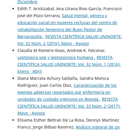
Diciembre
Edith T. Aristizabal, Ana Liliana Rios-García, Francisco
José del Pozo-Serrano,
Salud mental, género y
educación social en mujeres reclusas del centro de
rehabilitación femenino del Buen Pastor de
Barranquilla
,
REVISTA CIENTÍFICA SALUD UNINORTE:
Vol. 32 Núm. 2 (2016): Mayo - Agosto
Claudia M Romero-Vivas, Andrew K. Falconar,
Leptospira spp y leptospirosis humana
,
REVISTA
CIENTÍFICA SALUD UNINORTE: Vol. 32 Núm. 1 (2016):
Enero - Abril
Diana Marcela Achury Saldaña, Sandra Monica
Rodriguez, Juan Carlos Diaz,
Caracterización de los
eventos adversos reportados por enfermería en
unidades de cuidado intensivo en Bogotá
,
REVISTA
CIENTÍFICA SALUD UNINORTE: Vol. 33 Núm. 2 (2017):
Mayo - Agosto
Elisama Esther Beltran De La Rosa, Dennys Martinez
Franco, Jorge Bilbao Ramirez,
Análisis integral de un