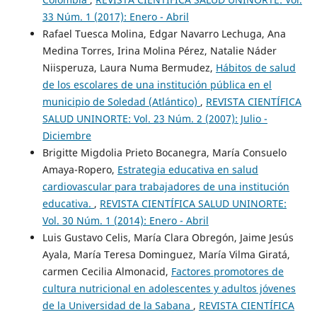
33 Núm. 1 (2017): Enero - Abril
Rafael Tuesca Molina, Edgar Navarro Lechuga, Ana
Medina Torres, Irina Molina Pérez, Natalie Náder
Niisperuza, Laura Numa Bermudez,
Hábitos de salud
de los escolares de una institución pública en el
municipio de Soledad (Atlántico)
,
REVISTA CIENTÍFICA
SALUD UNINORTE: Vol. 23 Núm. 2 (2007): Julio -
Diciembre
Brigitte Migdolia Prieto Bocanegra, María Consuelo
Amaya-Ropero,
Estrategia educativa en salud
cardiovascular para trabajadores de una institución
educativa.
,
REVISTA CIENTÍFICA SALUD UNINORTE:
Vol. 30 Núm. 1 (2014): Enero - Abril
Luis Gustavo Celis, María Clara Obregón, Jaime Jesús
Ayala, María Teresa Dominguez, María Vilma Giratá,
carmen Cecilia Almonacid,
Factores promotores de
cultura nutricional en adolescentes y adultos jóvenes
de la Universidad de la Sabana
,
REVISTA CIENTÍFICA