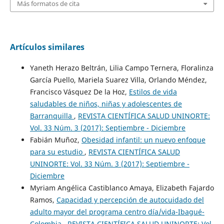
Más formatos de cita
Artículos similares
Yaneth Herazo Beltrán, Lilia Campo Ternera, Floralinza
García Puello, Mariela Suarez Villa, Orlando Méndez,
Francisco Vásquez De la Hoz,
Estilos de vida
saludables de niños, niñas y adolescentes de
Barranquilla
,
REVISTA CIENTÍFICA SALUD UNINORTE:
Vol. 33 Núm. 3 (2017): Septiembre - Diciembre
Fabián Muñoz,
Obesidad infantil: un nuevo enfoque
para su estudio
,
REVISTA CIENTÍFICA SALUD
UNINORTE: Vol. 33 Núm. 3 (2017): Septiembre -
Diciembre
Myriam Angélica Castiblanco Amaya, Elizabeth Fajardo
Ramos,
Capacidad y percepción de autocuidado del
adulto mayor del programa centro día/vida-Ibagué-
Colombia
,
REVISTA CIENTÍFICA SALUD UNINORTE: Vol.