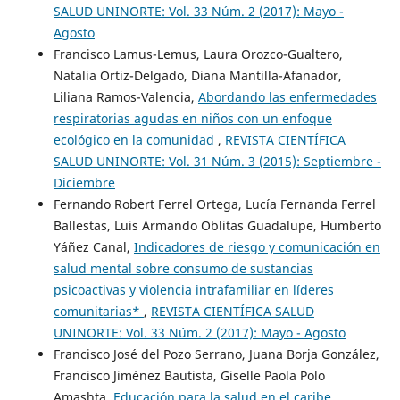
SALUD UNINORTE: Vol. 33 Núm. 2 (2017): Mayo -
Agosto
Francisco Lamus-Lemus, Laura Orozco-Gualtero,
Natalia Ortiz-Delgado, Diana Mantilla-Afanador,
Liliana Ramos-Valencia,
Abordando las enfermedades
respiratorias agudas en niños con un enfoque
ecológico en la comunidad
,
REVISTA CIENTÍFICA
SALUD UNINORTE: Vol. 31 Núm. 3 (2015): Septiembre -
Diciembre
Fernando Robert Ferrel Ortega, Lucía Fernanda Ferrel
Ballestas, Luis Armando Oblitas Guadalupe, Humberto
Yáñez Canal,
Indicadores de riesgo y comunicación en
salud mental sobre consumo de sustancias
psicoactivas y violencia intrafamiliar en líderes
comunitarias*
,
REVISTA CIENTÍFICA SALUD
UNINORTE: Vol. 33 Núm. 2 (2017): Mayo - Agosto
Francisco José del Pozo Serrano, Juana Borja González,
Francisco Jiménez Bautista, Giselle Paola Polo
Amashta,
Educación para la salud en el caribe