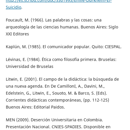
http://es.scribd.com/doc/5301993/Emile-Durkheim-El-
Suicidio
.
Foucault, M. (1966). Las palabras y las cosas: una
arqueología de las ciencias humanas. Buenos Aires: Siglo
XXI Editores
Kaplún, M. (1985). El comunicador popular. Quito: CIESPAL.
Lévinas, E. (1984). Ética como filosofía primera. Bruselas:
Universidad de Bruselas
Litwin, E. (2001). El campo de la didáctica: la búsqueda de
una nueva agenda. En De CamillonI, A., Davini, M.,
Edelstein, G., Litwin, E., Souoto, M. & Barco, S. (Eds).
Corrientes didácticas contemporáneas, (pp. 112-125)
Buenos Aires: Editorial Paidos.
MEN (2009). Deserción Universitaria en Colombia.
Presentación Nacional. CNIES-SPADIES. Disponible en