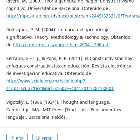
Rivero, M. (2009). Teoría génetica de Piaget: Constructivismo
cognitivo. Universitat de Barcelona. Obtenido de
http://diposit.ub.edu/dspace/bitstream/2445/32321/6/Teoria
Rodríguez, P. M. (2004). La teoria del aprendizaje
significativo. Theory, Methodology & Technology. Obtenido
de
http://cmc.ihmc.us/papers/cmc2004—290.pdf
Serrano, G.–T. J., & Pons, P. R. (2011). El Constructivismo hoy:
enfoques constructivistas en educación. Revista electrónica
de investigación educativa. Obtenido de
http://www.scielo.org.mx/scielo.php?
script=sci_arttext&pid=S1607—40412011000100001
Vigotsky, L. (1986 [1934]). Thought and language.
Cambridge, MA.: MIT Press [Trad. cast.: Pensamiento y
lenguaje . Barcelona: Paidós.
PDF
HTML