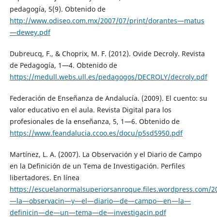
pedagogía, 5(9). Obtenido de
http://www.odiseo.com.mx/2007/07/print/dorantes—matus
—dewey.pdf
Dubreucq, F., & Choprix, M. F. (2012). Ovide Decroly. Revista
de Pedagogía, 1—4. Obtenido de
https://medull.webs.ull.es/pedagogos/DECROLY/decroly.pdf
Federación de Enseñanza de Andalucía. (2009). El cuento: su
valor educativo en el aula. Revista Digital para los
profesionales de la enseñanza, 5, 1—6. Obtenido de
https://www.feandalucia.ccoo.es/docu/p5sd5950.pdf
Martínez, L. A. (2007). La Observación y el Diario de Campo
en la Definición de un Tema de Investigación. Perfiles
libertadores. En línea
https://escuelanormalsuperiorsanroque.files.wordpress.com/2
—la—observacin—y—el—diario—de—campo—en—la—
definicin—de—un—tema—de—investigacin.pdf