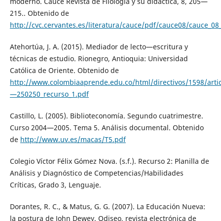
moderno. Cauce Revista de Filología y su didáctica, 8, 205—
215.. Obtenido de
http://cvc.cervantes.es/literatura/cauce/pdf/cauce08/cauce_08
Atehortúa, J. A. (2015). Mediador de lecto—escritura y
técnicas de estudio. Rionegro, Antioquia: Universidad
Católica de Oriente. Obtenido de
http://www.colombiaaprende.edu.co/html/directivos/1598/artic
—250250_recurso_1.pdf
Castillo, L. (2005). Biblioteconomía. Segundo cuatrimestre.
Curso 2004—2005. Tema 5. Análisis documental. Obtenido
de
http://www.uv.es/macas/T5.pdf
Colegio Víctor Félix Gómez Nova. (s.f.). Recurso 2: Planilla de
Análisis y Diagnóstico de Competencias/Habilidades
Críticas, Grado 3, Lenguaje.
Dorantes, R. C., & Matus, G. G. (2007). La Educación Nueva:
la postura de John Dewey. Odiseo, revista electrónica de